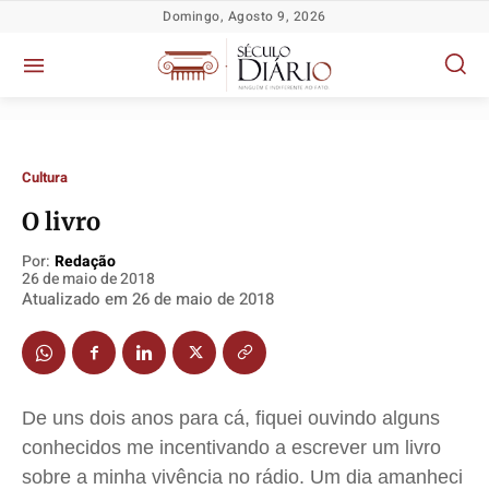
Domingo, Agosto 9, 2026
Cultura
O livro
Por:
Redação
26 de maio de 2018
Política
Política
Política
Política
Atualizado em
26 de maio de 2018
Socioeconômicas
Socioeconômicas
Socioeconômicas
Socioeconômicas
TV Século
TV Século
TV Século
TV Século
Justiça
Justiça
Justiça
Justiça
De uns dois anos para cá, fiquei ouvindo alguns
Educação
Educação
Educação
Educação
conhecidos me incentivando a escrever um livro
Segurança
Segurança
Segurança
Segurança
sobre a minha vivência no rádio. Um dia amanheci
Meio Ambiente
Meio Ambiente
Meio Ambiente
Meio Ambiente