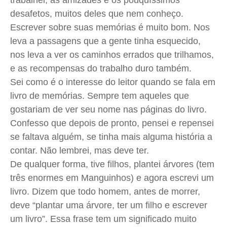
trabalhei, as amizades e os pouquíssimos
Quem Somos
Quem Somos
Quem Somos
Quem Somos
desafetos, muitos deles que nem conheço.
Expediente
Expediente
Expediente
Expediente
Escrever sobre suas memórias é muito bom. Nos
Contato
Contato
Contato
Contato
leva a passagens que a gente tinha esquecido,
nos leva a ver os caminhos errados que trilhamos,
Anuncie
Anuncie
Anuncie
Anuncie
e as recompensas do trabalho duro também.
Sei como é o interesse do leitor quando se fala em
Termos de Uso
Termos de Uso
Termos de Uso
Termos de Uso
livro de memórias. Sempre tem aqueles que
Privacidade
Privacidade
Privacidade
Privacidade
gostariam de ver seu nome nas páginas do livro.
Confesso que depois de pronto, pensei e repensei
se faltava alguém, se tinha mais alguma história a
contar. Não lembrei, mas deve ter.
De qualquer forma, tive filhos, plantei árvores (tem
três enormes em Manguinhos) e agora escrevi um
livro. Dizem que todo homem, antes de morrer,
deve “plantar uma árvore, ter um filho e escrever
um livro”. Essa frase tem um significado muito