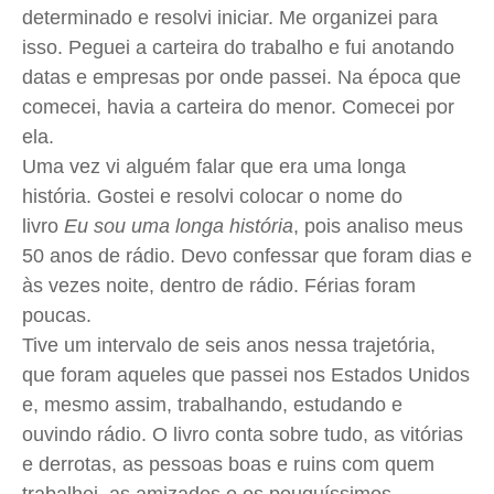
determinado e resolvi iniciar. Me organizei para
Saúde
Saúde
Saúde
Saúde
isso. Peguei a carteira do trabalho e fui anotando
Cidades
Cidades
Cidades
Cidades
datas e empresas por onde passei. Na época que
Direitos
Direitos
Direitos
Direitos
comecei, havia a carteira do menor. Comecei por
Economia
Economia
Economia
Economia
ela.
Uma vez vi alguém falar que era uma longa
Cultura
Cultura
Cultura
Cultura
história. Gostei e resolvi colocar o nome do
Colunas
Colunas
Colunas
Colunas
livro
Eu sou uma longa história
, pois analiso meus
Caetano Roque
Caetano Roque
Caetano Roque
Caetano Roque
50 anos de rádio. Devo confessar que foram dias e
Gustavo Bastos
Gustavo Bastos
Gustavo Bastos
Gustavo Bastos
às vezes noite, dentro de rádio. Férias foram
Jr Mignone (in memorian)
Jr Mignone (in memorian)
Jr Mignone (in memorian)
Jr Mignone (in memorian)
poucas.
Wanda Sily
Wanda Sily
Wanda Sily
Wanda Sily
Tive um intervalo de seis anos nessa trajetória,
que foram aqueles que passei nos Estados Unidos
e, mesmo assim, trabalhando, estudando e
Publicidade Legal
Publicidade Legal
Publicidade Legal
Publicidade Legal
ouvindo rádio. O livro conta sobre tudo, as vitórias
Anuncie
Anuncie
Anuncie
Anuncie
e derrotas, as pessoas boas e ruins com quem