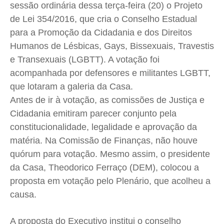
sessão ordinária dessa terça-feira (20) o Projeto
Cidades
Cidades
Cidades
Cidades
de Lei 354/2016, que cria o Conselho Estadual
Direitos
Direitos
Direitos
Direitos
para a Promoção da Cidadania e dos Direitos
Economia
Economia
Economia
Economia
Humanos de Lésbicas, Gays, Bissexuais, Travestis
e Transexuais (LGBTT). A votação foi
Cultura
Cultura
Cultura
Cultura
acompanhada por defensores e militantes LGBTT,
Colunas
Colunas
Colunas
Colunas
que lotaram a galeria da Casa.
Caetano Roque
Caetano Roque
Caetano Roque
Caetano Roque
Antes de ir à votação, as comissões de Justiça e
Gustavo Bastos
Gustavo Bastos
Gustavo Bastos
Gustavo Bastos
Cidadania emitiram parecer conjunto pela
Jr Mignone (in memorian)
Jr Mignone (in memorian)
Jr Mignone (in memorian)
Jr Mignone (in memorian)
constitucionalidade, legalidade e aprovação da
Wanda Sily
Wanda Sily
Wanda Sily
Wanda Sily
matéria. Na Comissão de Finanças, não houve
quórum para votação. Mesmo assim, o presidente
da Casa, Theodorico Ferraço (DEM), colocou a
Publicidade Legal
Publicidade Legal
Publicidade Legal
Publicidade Legal
proposta em votação pelo Plenário, que acolheu a
Anuncie
Anuncie
Anuncie
Anuncie
causa.
Quem Somos
Quem Somos
Quem Somos
Quem Somos
A proposta do Executivo institui o conselho