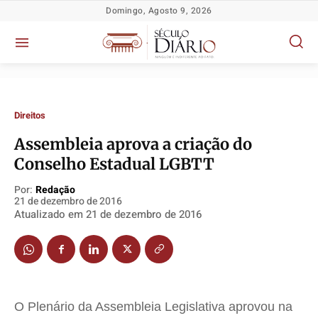
Domingo, Agosto 9, 2026
Direitos
Assembleia aprova a criação do
Conselho Estadual LGBTT
Política
Política
Política
Política
Socioeconômicas
Socioeconômicas
Socioeconômicas
Socioeconômicas
Por:
Redação
21 de dezembro de 2016
TV Século
TV Século
TV Século
TV Século
Atualizado em
21 de dezembro de 2016
Justiça
Justiça
Justiça
Justiça
Educação
Educação
Educação
Educação
Segurança
Segurança
Segurança
Segurança
Meio Ambiente
Meio Ambiente
Meio Ambiente
Meio Ambiente
O Plenário da Assembleia Legislativa aprovou na
Saúde
Saúde
Saúde
Saúde