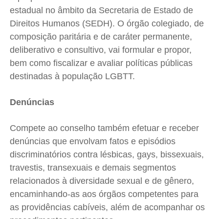
Expediente
Expediente
Expediente
Expediente
estadual no âmbito da Secretaria de Estado de
Contato
Contato
Contato
Contato
Direitos Humanos (SEDH). O órgão colegiado, de
composição paritária e de caráter permanente,
Anuncie
Anuncie
Anuncie
Anuncie
deliberativo e consultivo, vai formular e propor,
bem como fiscalizar e avaliar políticas públicas
Termos de Uso
Termos de Uso
Termos de Uso
Termos de Uso
destinadas à população LGBTT.
Privacidade
Privacidade
Privacidade
Privacidade
Denúncias
Compete ao conselho também efetuar e receber
denúncias que envolvam fatos e episódios
discriminatórios contra lésbicas, gays, bissexuais,
travestis, transexuais e demais segmentos
relacionados à diversidade sexual e de gênero,
encaminhando-as aos órgãos competentes para
as providências cabíveis, além de acompanhar os