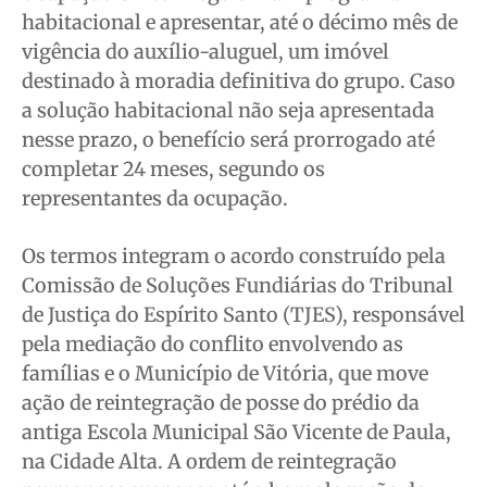
habitacional e apresentar, até o décimo mês de
Anuncie
Anuncie
Anuncie
Anuncie
vigência do auxílio-aluguel, um imóvel
destinado à moradia definitiva do grupo. Caso
Quem Somos
Quem Somos
Quem Somos
Quem Somos
a solução habitacional não seja apresentada
Expediente
Expediente
Expediente
Expediente
nesse prazo, o benefício será prorrogado até
Contato
Contato
Contato
Contato
completar 24 meses, segundo os
Anuncie
Anuncie
Anuncie
Anuncie
representantes da ocupação.
Os termos integram o acordo construído pela
Termos de Uso
Termos de Uso
Termos de Uso
Termos de Uso
Comissão de Soluções Fundiárias do Tribunal
Privacidade
Privacidade
Privacidade
Privacidade
de Justiça do Espírito Santo (TJES), responsável
pela mediação do conflito envolvendo as
famílias e o Município de Vitória, que move
ação de reintegração de posse do prédio da
antiga Escola Municipal São Vicente de Paula,
na Cidade Alta. A ordem de reintegração