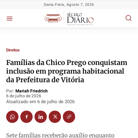
Sexta-Feira, Agosto 7, 2026
Direitos
Famílias da Chico Prego conquistam
inclusão em programa habitacional
da Prefeitura de Vitória
Por:
Mariah Friedrich
6 de julho de 2026
Atualizado em
6 de julho de 2026
Política
Política
Política
Política
Socioeconômicas
Socioeconômicas
Socioeconômicas
Socioeconômicas
TV Século
TV Século
TV Século
TV Século
Justiça
Justiça
Justiça
Justiça
Sete famílias receberão auxílio enquanto