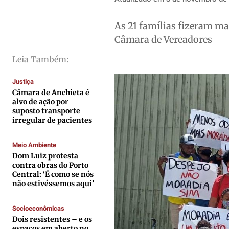
Saúde
Saúde
Saúde
Saúde
Cidades
Cidades
Cidades
Cidades
As 21 famílias fizeram man
Direitos
Direitos
Direitos
Direitos
Câmara de Vereadores
Economia
Economia
Economia
Economia
Leia Também:
Cultura
Cultura
Cultura
Cultura
Colunas
Colunas
Colunas
Colunas
Justiça
Câmara de Anchieta é
Caetano Roque
Caetano Roque
Caetano Roque
Caetano Roque
alvo de ação por
suposto transporte
Gustavo Bastos
Gustavo Bastos
Gustavo Bastos
Gustavo Bastos
irregular de pacientes
Jr Mignone (in memorian)
Jr Mignone (in memorian)
Jr Mignone (in memorian)
Jr Mignone (in memorian)
Wanda Sily
Wanda Sily
Wanda Sily
Wanda Sily
Meio Ambiente
Dom Luiz protesta
contra obras do Porto
Central: ‘É como se nós
Publicidade Legal
Publicidade Legal
Publicidade Legal
Publicidade Legal
não estivéssemos aqui’
Anuncie
Anuncie
Anuncie
Anuncie
Socioeconômicas
Dois resistentes – e os
Quem Somos
Quem Somos
Quem Somos
Quem Somos
espaços em aberto no