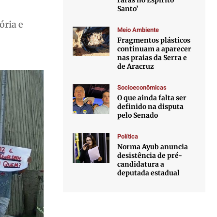
raras no Espírito
Santo’
ória e
Meio Ambiente
Fragmentos plásticos
continuam a aparecer
nas praias da Serra e
de Aracruz
Socioeconômicas
O que ainda falta ser
definido na disputa
pelo Senado
Política
Norma Ayub anuncia
desistência de pré-
candidatura a
deputada estadual