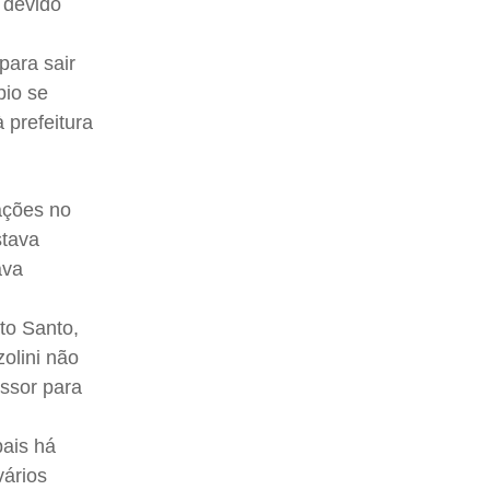
 devido
para sair
pio se
 prefeitura
ações no
stava
ava
to Santo,
olini não
ssor para
pais há
vários