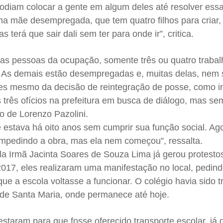
podiam colocar a gente em algum deles até resolver essa
a mãe desempregada, que tem quatro filhos para criar, 
s terá que sair dali sem ter para onde ir”, critica.
re as pessoas da ocupação, somente três ou quatro trab
 As demais estão desempregadas e, muitas delas, nem
es mesmo da decisão de reintegração de posse, como i
 três ofícios na prefeitura em busca de diálogo, mas s
o de Lorenzo Pazolini.
estava há oito anos sem cumprir sua função social. Ag
 impedindo a obra, mas ela nem começou”, ressalta.
cola Irmã Jacinta Soares de Souza Lima já gerou protesto
7, eles realizaram uma manifestação no local, pedindo
ue a escola voltasse a funcionar.
O colégio havia sido t
a de Santa Maria, onde permanece até hoje.
aram para que fosse oferecido transporte escolar, já q