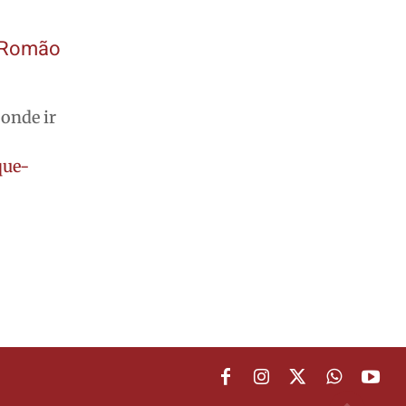
o Romão
 onde ir
que-