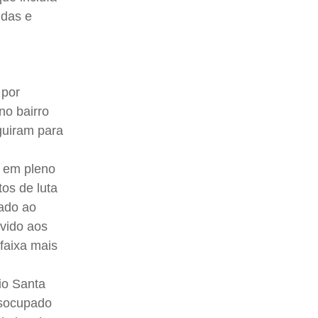
idas e
 por
no bairro
eguiram para
s em pleno
tos de luta
nado ao
vido aos
 faixa mais
io Santa
esocupado