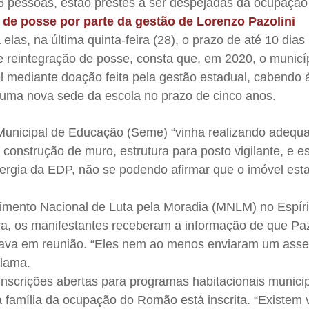
56 pessoas, estão prestes a ser despejadas da ocupação
 de posse por parte da gestão de Lorenzo Pazolini
elas, na última quinta-feira (28), o prazo de até 10 dias 
 reintegração de posse, consta que, em 2020, o municí
el mediante doação feita pela gestão estadual, cabendo à
r uma nova sede da escola no prazo de cinco anos.
 Municipal de Educação (Seme) “vinha realizando adequ
 construção de muro, estrutura para posto vigilante, e e
ergia da EDP, não se podendo afirmar que o imóvel est
imento Nacional de Luta pela Moradia (MNLM) no Espíri
ura, os manifestantes receberam a informação de que Paz
stava em reunião. “Eles nem ao menos enviaram um asse
clama.
inscrições abertas para programas habitacionais munici
família da ocupação do Romão está inscrita.
“Existem 