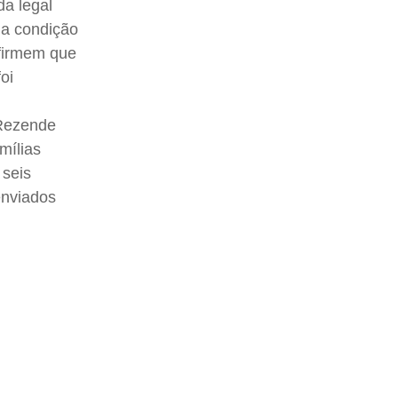
a legal
ua condição
afirmem que
oi
 Rezende
mílias
 seis
enviados