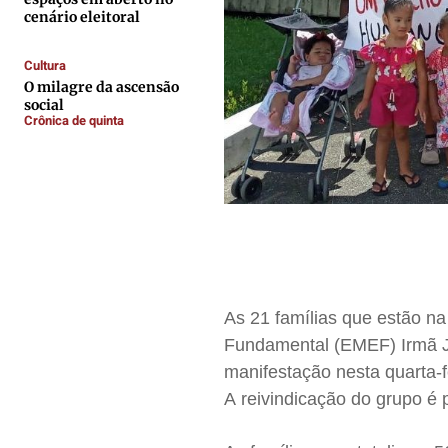
cenário eleitoral
Expediente
Expediente
Expediente
Expediente
Contato
Contato
Contato
Contato
Cultura
Anuncie
Anuncie
Anuncie
Anuncie
O milagre da ascensão
social
Crônica de quinta
Termos de Uso
Termos de Uso
Termos de Uso
Termos de Uso
Privacidade
Privacidade
Privacidade
Privacidade
As 21 famílias que estão n
Fundamental (EMEF) Irmã J
manifestação nesta quarta-fe
A reivindicação do grupo é 