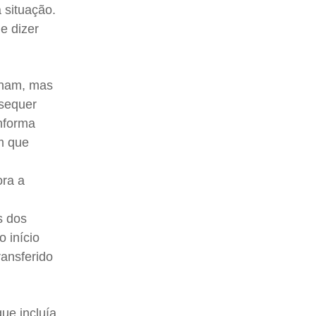
 situação.
e dizer
alham, mas
 sequer
nforma
em que
ora a
s dos
 início
ransferido
ue incluía