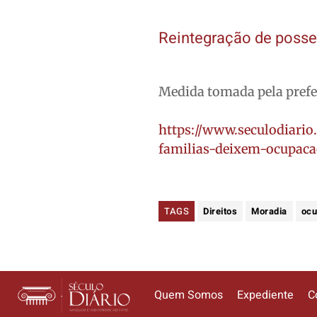
Reintegração de poss
Medida tomada pela prefei
https://www.seculodiario
familias-deixem-ocupaca
TAGS
Direitos
Moradia
oc
Quem Somos
Expediente
C