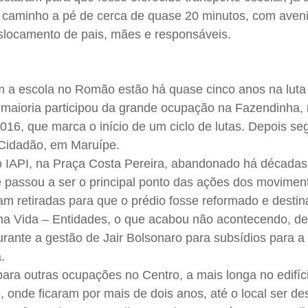
 caminho a pé de cerca de quase 20 minutos, com aven
slocamento de pais, mães e responsáveis.
m a escola no Romão estão há quase cinco anos na luta
 maioria participou da grande ocupação na Fazendinha, 
 2016, que marca o início de um ciclo de lutas. Depois s
Cidadão, em Maruípe.
o IAPI, na Praça Costa Pereira, abandonado há década
ue passou a ser o principal ponto das ações dos movimen
ram retiradas para que o prédio fosse reformado e desti
a Vida – Entidades, o que acabou não acontecendo, de
urante a gestão de Jair Bolsonaro para subsídios para a
.
para outras ocupações no Centro, a mais longa no edifíc
 onde ficaram por mais de dois anos, até o local ser d