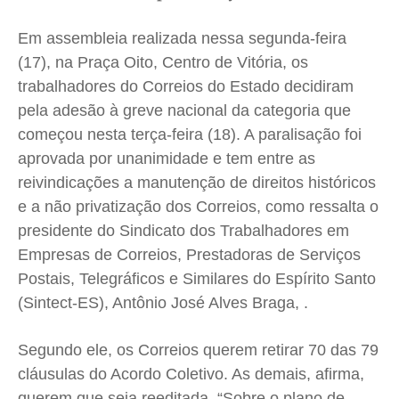
Meio Ambiente
Meio Ambiente
Meio Ambiente
Meio Ambiente
Em assembleia realizada nessa segunda-feira
Saúde
Saúde
Saúde
Saúde
(17), na Praça Oito, Centro de Vitória, os
Cidades
Cidades
Cidades
Cidades
trabalhadores do Correios do Estado decidiram
Direitos
Direitos
Direitos
Direitos
pela adesão à greve nacional da categoria que
Economia
Economia
Economia
Economia
começou nesta terça-feira (18). A paralisação foi
Cultura
Cultura
Cultura
Cultura
aprovada por unanimidade e tem entre as
Colunas
Colunas
Colunas
Colunas
reivindicações a manutenção de direitos históricos
Caetano Roque
Caetano Roque
Caetano Roque
Caetano Roque
e a não privatização dos Correios, como ressalta o
presidente do Sindicato dos Trabalhadores em
Gustavo Bastos
Gustavo Bastos
Gustavo Bastos
Gustavo Bastos
Empresas de Correios, Prestadoras de Serviços
Jr Mignone (in memorian)
Jr Mignone (in memorian)
Jr Mignone (in memorian)
Jr Mignone (in memorian)
Postais, Telegráficos e Similares do Espírito Santo
Wanda Sily
Wanda Sily
Wanda Sily
Wanda Sily
(Sintect-ES), Antônio José Alves Braga, .
Publicidade Legal
Publicidade Legal
Publicidade Legal
Publicidade Legal
Segundo ele, os Correios querem retirar 70 das 79
Anuncie
Anuncie
Anuncie
Anuncie
cláusulas do Acordo Coletivo. As demais, afirma,
querem que seja reeditada. “Sobre o plano de