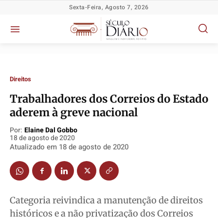
Sexta-Feira, Agosto 7, 2026
Direitos
Trabalhadores dos Correios do Estado
aderem à greve nacional
Por:
Elaine Dal Gobbo
Política
Política
Política
Política
18 de agosto de 2020
Atualizado em
18 de agosto de 2020
Socioeconômicas
Socioeconômicas
Socioeconômicas
Socioeconômicas
TV Século
TV Século
TV Século
TV Século
Justiça
Justiça
Justiça
Justiça
Educação
Educação
Educação
Educação
Categoria reivindica a manutenção de direitos
Segurança
Segurança
Segurança
Segurança
históricos e a não privatização dos Correios