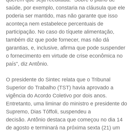
saúde, por exemplo, constaria na cláusula que ele
Quem Somos
Quem Somos
Quem Somos
Quem Somos
poderia ser mantido, mas não garante que isso
Expediente
Expediente
Expediente
Expediente
aconteça nem estabelece percentuais de
Contato
Contato
Contato
Contato
participação. No caso do tíquete alimentação,
Anuncie
Anuncie
Anuncie
Anuncie
também diz que pode fornecer, mas não dá
garantias, e, inclusive, afirma que pode suspender
Termos de Uso
Termos de Uso
Termos de Uso
Termos de Uso
o fornecimento em virtude de crise econômica no
país”, diz Antônio.
Privacidade
Privacidade
Privacidade
Privacidade
O presidente do Sintec relata que o Tribunal
Superior do Trabalho (TST) havia aprovado a
vigência do Acordo Coletivo por dois anos.
Entretanto, uma liminar do ministro e presidente do
Supremo, Dias Tóffoli, suspendeu a
decisão.
Antônio destaca que começou no dia 14
de agosto e terminará na próxima sexta (21) um