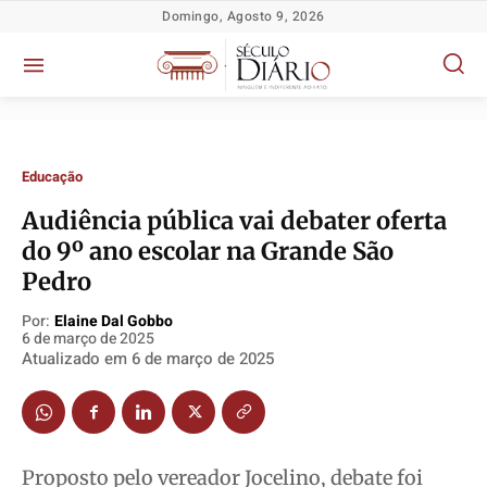
Domingo, Agosto 9, 2026
Educação
Audiência pública vai debater oferta
do 9º ano escolar na Grande São
Pedro
Política
Política
Política
Política
Por:
Elaine Dal Gobbo
6 de março de 2025
Socioeconômicas
Socioeconômicas
Socioeconômicas
Socioeconômicas
Atualizado em
6 de março de 2025
TV Século
TV Século
TV Século
TV Século
Justiça
Justiça
Justiça
Justiça
Educação
Educação
Educação
Educação
Segurança
Segurança
Segurança
Segurança
Proposto pelo vereador Jocelino, debate foi