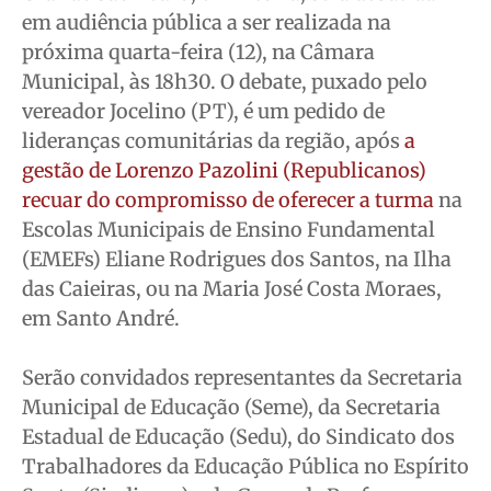
em audiência pública a ser realizada na
Quem Somos
Quem Somos
Quem Somos
Quem Somos
próxima quarta-feira (12), na Câmara
Expediente
Expediente
Expediente
Expediente
Municipal, às 18h30. O debate, puxado pelo
Contato
Contato
Contato
Contato
vereador Jocelino (PT), é um pedido de
Anuncie
Anuncie
Anuncie
Anuncie
lideranças comunitárias da região, após
a
gestão de Lorenzo Pazolini (Republicanos)
recuar do compromisso de oferecer a turma
na
Termos de Uso
Termos de Uso
Termos de Uso
Termos de Uso
Escolas Municipais de Ensino Fundamental
Privacidade
Privacidade
Privacidade
Privacidade
(EMEFs) Eliane Rodrigues dos Santos, na Ilha
das Caieiras, ou na Maria José Costa Moraes,
em Santo André.
Serão convidados representantes da Secretaria
Municipal de Educação (Seme), da Secretaria
Estadual de Educação (Sedu), do Sindicato dos
Trabalhadores da Educação Pública no Espírito