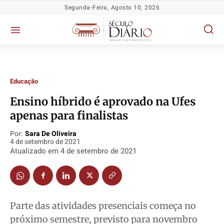
Segunda-Feira, Agosto 10, 2026
Educação
​Ensino híbrido é aprovado na Ufes
apenas para finalistas
Por:
Sara De Oliveira
4 de setembro de 2021
Atualizado em
4 de setembro de 2021
Política
Política
Política
Política
Socioeconômicas
Socioeconômicas
Socioeconômicas
Socioeconômicas
TV Século
TV Século
TV Século
TV Século
Justiça
Justiça
Justiça
Justiça
Parte das atividades presenciais começa no
Educação
Educação
Educação
Educação
próximo semestre, previsto para novembro