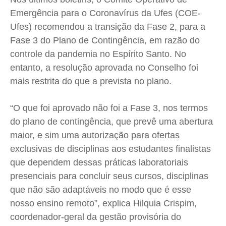
Emergência para o Coronavírus da Ufes (COE-
Ufes) recomendou a transição da Fase 2, para a
Quem Somos
Quem Somos
Quem Somos
Quem Somos
Fase 3 do Plano de Contingência, em razão do
Expediente
Expediente
Expediente
Expediente
controle da pandemia no Espírito Santo. No
Contato
Contato
Contato
Contato
entanto, a resolução aprovada no Conselho foi
Anuncie
Anuncie
Anuncie
Anuncie
mais restrita do que a prevista no plano.
Termos de Uso
Termos de Uso
Termos de Uso
Termos de Uso
“O que foi aprovado não foi a Fase 3, nos termos
do plano de contingência, que prevê uma abertura
Privacidade
Privacidade
Privacidade
Privacidade
maior, e sim uma autorização para ofertas
exclusivas de disciplinas aos estudantes finalistas
que dependem dessas práticas laboratoriais
presenciais para concluir seus cursos, disciplinas
que não são adaptáveis no modo que é esse
nosso ensino remoto”, explica Hilquia Crispim,
coordenador-geral da gestão provisória do