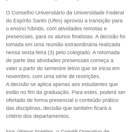
Segurança
Segurança
Segurança
Segurança
Meio Ambiente
Meio Ambiente
Meio Ambiente
Meio Ambiente
O Conselho Universitário da Universidade Federal
do Espírito Santo (Ufes) aprovou a transição para
Saúde
Saúde
Saúde
Saúde
o ensino híbrido, com atividades remotas e
Cidades
Cidades
Cidades
Cidades
presenciais, para os alunos finalistas. A decisão foi
Direitos
Direitos
Direitos
Direitos
tomada em uma reunião extraordinária realizada
Economia
Economia
Economia
Economia
nessa sexta-feira (3) pelo colegiado. A retomada
Cultura
Cultura
Cultura
Cultura
de parte das atividades presenciais começa a
Colunas
Colunas
Colunas
Colunas
valer a partir do semestre letivo que se inicia em
Caetano Roque
Caetano Roque
Caetano Roque
Caetano Roque
novembro, com uma série de restrições.
A decisão se aplica apenas aos estudantes que
Gustavo Bastos
Gustavo Bastos
Gustavo Bastos
Gustavo Bastos
estão no fim da graduação. Para estes, poderá ser
Jr Mignone (in memorian)
Jr Mignone (in memorian)
Jr Mignone (in memorian)
Jr Mignone (in memorian)
ofertado de forma presencial o conteúdo prático
Wanda Sily
Wanda Sily
Wanda Sily
Wanda Sily
das disciplinas, decisão que também ficará a
critério dos departamentos.
Publicidade Legal
Publicidade Legal
Publicidade Legal
Publicidade Legal
Anuncie
Anuncie
Anuncie
Anuncie
Nos últimos boletins, o Comitê Operativo de