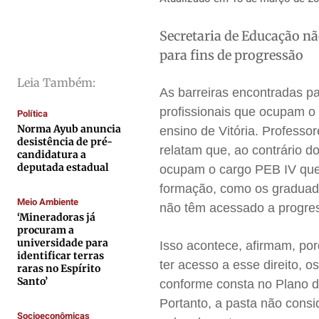
Direitos
Direitos
Direitos
Direitos
Secretaria de Educação nã
Economia
Economia
Economia
Economia
para fins de progressão
Cultura
Cultura
Cultura
Cultura
Colunas
Colunas
Colunas
Colunas
Leia Também:
As barreiras encontradas pa
Caetano Roque
Caetano Roque
Caetano Roque
Caetano Roque
profissionais que ocupam o
Política
Gustavo Bastos
Gustavo Bastos
Gustavo Bastos
Gustavo Bastos
Norma Ayub anuncia
ensino de Vitória.
Professor
desistência de pré-
Jr Mignone (in memorian)
Jr Mignone (in memorian)
Jr Mignone (in memorian)
Jr Mignone (in memorian)
relatam que, ao contrário d
candidatura a
deputada estadual
ocupam o cargo PEB IV qu
Wanda Sily
Wanda Sily
Wanda Sily
Wanda Sily
formação, como os graduados
Meio Ambiente
não têm acessado a progres
Publicidade Legal
Publicidade Legal
Publicidade Legal
Publicidade Legal
‘Mineradoras já
procuram a
Anuncie
Anuncie
Anuncie
Anuncie
universidade para
Isso acontece, afirmam, po
identificar terras
ter acesso a esse direito, 
raras no Espírito
Santo’
Quem Somos
Quem Somos
Quem Somos
Quem Somos
conforme consta no Plano de
Portanto, a pasta não consi
Expediente
Expediente
Expediente
Expediente
Socioeconômicas