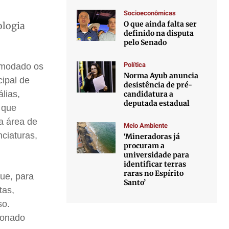
Socioeconômicas
O que ainda falta ser
ologia
definido na disputa
pelo Senado
Política
comodado os
Norma Ayub anuncia
ipal de
desistência de pré-
lias,
candidatura a
deputada estadual
 que
a área de
Meio Ambiente
nciaturas,
‘Mineradoras já
procuram a
universidade para
identificar terras
raras no Espírito
ue, para
Santo’
tas,
so.
tionado