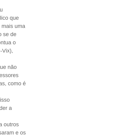
ou
lico que
 é mais uma
o se de
ontua o
-Vix),
que não
fessores
as, como é
isso
der a
a outros
rsaram e os