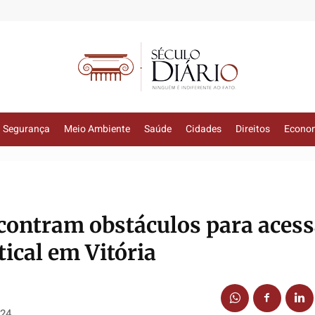
Segurança
Meio Ambiente
Saúde
Cidades
Direitos
Econo
ncontram obstáculos para acess
ical em Vitória
024