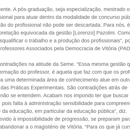
ente. A pós-graduação, seja especialização, mestrado 
issional para atuar dentro da modalidade de concurso púb
ção do profissional não pode ser descartada. Para nós,
rpretação equivocada da gestão [Lorenzo] Pazolini. Com
ualificar o trabalho e a produção dos profissionais”, p
Professores Associados pela Democracia de Vitória (PAD
ontradições na atitude da Seme. “Essa mesma gestão 
formação do professor, é aquela que faz com que os pro
ra uma determinada área de conhecimento atue em outr
 das Práticas Experimentais. São contradições atrás de
 não se entendem. Acabam nos impondo ter que buscar 
 pois falta à administração sensibilidade para compreen
da educação, em particular da educação pública”, diz.
evido à impossibilidade de progressão, se preparam par
bandonar a o magistério de Vitória. “Para os que já cu