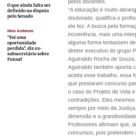
pelos docentes.
Contato
Contato
Contato
Contato
O que ainda falta ser
“A educação é muito abrang
definido na disputa
Anuncie
Anuncie
Anuncie
Anuncie
pelo Senado
doutorado, qualifica o prof
ele fez. A busca pela forma
Meio Ambiente
Termos de Uso
Termos de Uso
Termos de Uso
Termos de Uso
incoerência, mais uma inte
“Foi uma
Privacidade
Privacidade
Privacidade
Privacidade
alguma forma tentassem desq
oportunidade
perdida”, diz ex-
diretor executivo do grupo 
subsecretário sobre
Aguinaldo Rocha de Souza.
Funsaf
Aguinaldo também aponta c
aceita esse trabalho, essa 
que prestaram concurso pa
o caso do Projeto de Vida e
contradições. Eles mesmos
sempre por meio da Justiça,
dimensão e a grandiosidade 
Professores afirmam que, d
concursos, pois pretendem a