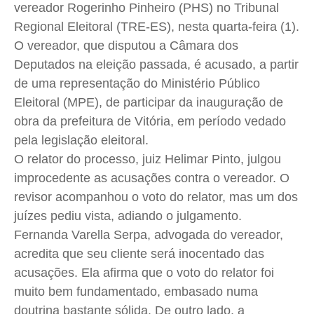
Saúde
Saúde
Saúde
Saúde
vereador
Rogerinho
Pinheiro (
PHS
) no Tribunal
Cidades
Cidades
Cidades
Cidades
Regional Eleitoral (TRE-ES), nesta quarta-feira (1).
Direitos
Direitos
Direitos
Direitos
O vereador, que disputou a Câmara dos
Deputados na eleição passada, é acusado, a partir
Economia
Economia
Economia
Economia
de uma representação do Ministério Público
Cultura
Cultura
Cultura
Cultura
Eleitoral (
MPE
), de participar da inauguração de
Colunas
Colunas
Colunas
Colunas
obra da prefeitura de Vitória, em período vedado
Caetano Roque
Caetano Roque
Caetano Roque
Caetano Roque
pela legislação eleitoral.
Gustavo Bastos
Gustavo Bastos
Gustavo Bastos
Gustavo Bastos
O relator do processo, juiz
Helimar
Pinto, julgou
Jr Mignone (in memorian)
Jr Mignone (in memorian)
Jr Mignone (in memorian)
Jr Mignone (in memorian)
improcedente as acusações contra o vereador. O
Wanda Sily
Wanda Sily
Wanda Sily
Wanda Sily
revisor acompanhou o voto do relator, mas um dos
juízes pediu vista, adiando o julgamento.
Fernanda
Varella
Serpa, advogada do vereador,
Publicidade Legal
Publicidade Legal
Publicidade Legal
Publicidade Legal
acredita que seu cliente será inocentado das
Anuncie
Anuncie
Anuncie
Anuncie
acusações. Ela afirma que o voto do relator foi
muito bem fundamentado, embasado numa
Quem Somos
Quem Somos
Quem Somos
Quem Somos
doutrina bastante sólida. De outro lado, a