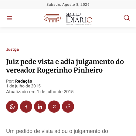
Sábado, Agosto 8, 2026
Justiça
Juiz pede vista e adia julgamento do
vereador Rogerinho Pinheiro
Política
Política
Política
Política
Por:
Redação
Socioeconômicas
Socioeconômicas
Socioeconômicas
Socioeconômicas
1 de julho de 2015
TV Século
TV Século
TV Século
TV Século
Atualizado em
1 de julho de 2015
Justiça
Justiça
Justiça
Justiça
Educação
Educação
Educação
Educação
Segurança
Segurança
Segurança
Segurança
Meio Ambiente
Meio Ambiente
Meio Ambiente
Meio Ambiente
Um pedido de vista adiou o julgamento do