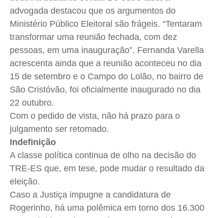
Expediente
Expediente
Expediente
Expediente
advogada destacou que os argumentos do
Ministério Público Eleitoral são frágeis. “Tentaram
Contato
Contato
Contato
Contato
transformar uma reunião fechada, com dez
Anuncie
Anuncie
Anuncie
Anuncie
pessoas, em uma inauguração”. Fernanda
Varella
acrescenta ainda que a reunião aconteceu no dia
Termos de Uso
Termos de Uso
Termos de Uso
Termos de Uso
15 de setembro e o Campo do
Lolão
, no bairro de
Privacidade
Privacidade
Privacidade
Privacidade
São Cristóvão, foi oficialmente inaugurado no dia
22 outubro.
Com o pedido de vista, não há prazo para o
julgamento ser retomado.
Indefinição
A classe política continua de olho na decisão do
TRE-ES que, em tese, pode mudar o resultado da
eleição.
Caso a Justiça impugne a candidatura de
Rogerinho
, há uma polêmica em torno dos 16.300