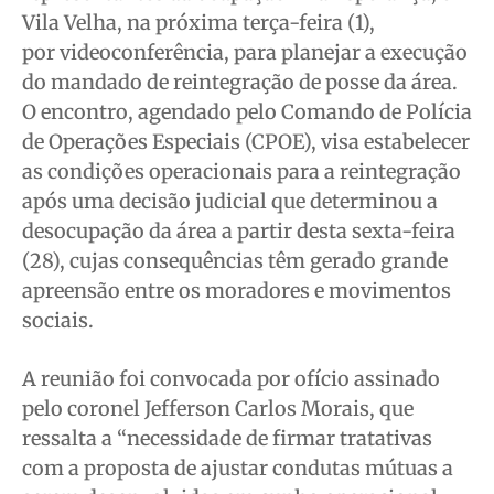
Vila Velha, na próxima terça-feira (1),
Anuncie
Anuncie
Anuncie
Anuncie
por videoconferência, para planejar a execução
do mandado de reintegração de posse da área.
Quem Somos
Quem Somos
Quem Somos
Quem Somos
O encontro, agendado pelo Comando de Polícia
Expediente
Expediente
Expediente
Expediente
de Operações Especiais (CPOE), visa estabelecer
as condições operacionais para a reintegração
Contato
Contato
Contato
Contato
após uma decisão judicial que determinou a
Anuncie
Anuncie
Anuncie
Anuncie
desocupação da área a partir desta sexta-feira
(28), cujas consequências têm gerado grande
Termos de Uso
Termos de Uso
Termos de Uso
Termos de Uso
apreensão entre os moradores e movimentos
Privacidade
Privacidade
Privacidade
Privacidade
sociais.
A reunião foi convocada por ofício assinado
pelo coronel Jefferson Carlos Morais, que
ressalta a “necessidade de firmar tratativas
com a proposta de ajustar condutas mútuas a