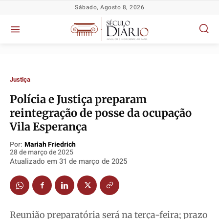
Sábado, Agosto 8, 2026
Justiça
Polícia e Justiça preparam
reintegração de posse da ocupação
Vila Esperança
Por:
Mariah Friedrich
28 de março de 2025
Atualizado em
31 de março de 2025
Política
Política
Política
Política
Socioeconômicas
Socioeconômicas
Socioeconômicas
Socioeconômicas
TV Século
TV Século
TV Século
TV Século
Justiça
Justiça
Justiça
Justiça
Reunião preparatória será na terça-feira; prazo