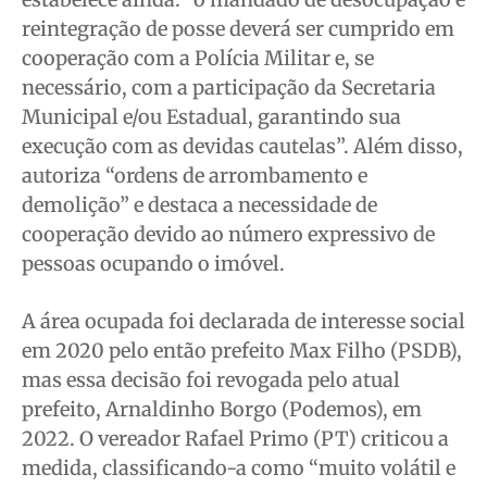
Quem Somos
Quem Somos
Quem Somos
Quem Somos
reintegração de posse deverá ser cumprido em
cooperação com a Polícia Militar e, se
Expediente
Expediente
Expediente
Expediente
necessário, com a participação da Secretaria
Contato
Contato
Contato
Contato
Municipal e/ou Estadual, garantindo sua
Anuncie
Anuncie
Anuncie
Anuncie
execução com as devidas cautelas”. Além disso,
autoriza “ordens de arrombamento e
Termos de Uso
Termos de Uso
Termos de Uso
Termos de Uso
demolição” e destaca a necessidade de
Privacidade
Privacidade
Privacidade
Privacidade
cooperação devido ao número expressivo de
pessoas ocupando o imóvel.
A área ocupada foi declarada de interesse social
em 2020 pelo então prefeito Max Filho (PSDB),
mas essa decisão foi revogada pelo atual
prefeito, Arnaldinho Borgo (Podemos), em
2022. O vereador Rafael Primo (PT) criticou a
medida, classificando-a como “muito volátil e