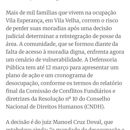
Meio Ambiente
Meio Ambiente
Meio Ambiente
Meio Ambiente
Saúde
Saúde
Saúde
Saúde
Mais de mil famílias que vivem na ocupação
Cidades
Cidades
Cidades
Cidades
Vila Esperança, em Vila Velha, correm o risco
de perder suas moradias após uma decisão
Direitos
Direitos
Direitos
Direitos
judicial determinar a reintegração de posse da
Economia
Economia
Economia
Economia
área. A comunidade, que se formou diante da
Cultura
Cultura
Cultura
Cultura
falta de acesso à moradia digna, enfrenta agora
Colunas
Colunas
Colunas
Colunas
um cenário de vulnerabilidade. A Defensoria
Caetano Roque
Caetano Roque
Caetano Roque
Caetano Roque
Pública tem até 12 março para apresentar um
Gustavo Bastos
Gustavo Bastos
Gustavo Bastos
Gustavo Bastos
plano de ação e um cronograma de
Jr Mignone (in memorian)
Jr Mignone (in memorian)
Jr Mignone (in memorian)
Jr Mignone (in memorian)
desocupação, conforme os termos do relatório
final da Comissão de Conflitos Fundiários e
Wanda Sily
Wanda Sily
Wanda Sily
Wanda Sily
diretrizes da Resolução nº 10 do Conselho
Nacional de Direitos Humanos (CNDH).
Publicidade Legal
Publicidade Legal
Publicidade Legal
Publicidade Legal
Anuncie
Anuncie
Anuncie
Anuncie
A decisão é do juiz Manoel Cruz Doval, que
estabelece ainda: “o mandado de desocupação e