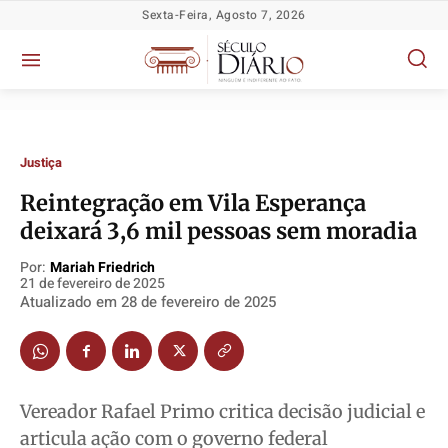
Sexta-Feira, Agosto 7, 2026
Justiça
Reintegração em Vila Esperança
deixará 3,6 mil pessoas sem moradia
Por:
Mariah Friedrich
Política
Política
Política
Política
21 de fevereiro de 2025
Socioeconômicas
Socioeconômicas
Socioeconômicas
Socioeconômicas
Atualizado em
28 de fevereiro de 2025
TV Século
TV Século
TV Século
TV Século
Justiça
Justiça
Justiça
Justiça
Educação
Educação
Educação
Educação
Vereador Rafael Primo critica decisão judicial e
Segurança
Segurança
Segurança
Segurança
articula ação com o governo federal