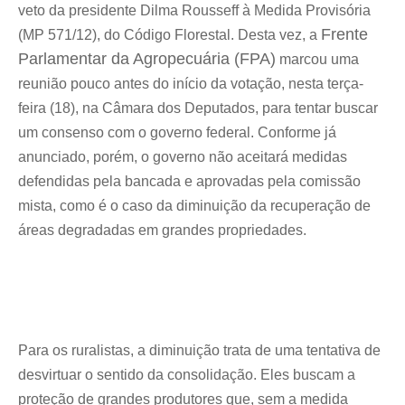
veto da presidente Dilma Rousseff à Medida Provisória
Cidades
Cidades
Cidades
Cidades
Frente
(MP 571/12), do Código Florestal. Desta vez, a
Direitos
Direitos
Direitos
Direitos
Parlamentar da Agropecuária (FPA)
marcou uma
Economia
Economia
Economia
Economia
reunião pouco antes do início da votação, nesta terça-
Cultura
Cultura
Cultura
Cultura
feira (18), na Câmara dos Deputados, para tentar buscar
Colunas
Colunas
Colunas
Colunas
um consenso com o governo federal. Conforme já
Caetano Roque
Caetano Roque
Caetano Roque
Caetano Roque
anunciado, porém, o governo não aceitará medidas
defendidas pela bancada e aprovadas pela comissão
Gustavo Bastos
Gustavo Bastos
Gustavo Bastos
Gustavo Bastos
mista, como é o caso da diminuição da recuperação de
Jr Mignone (in memorian)
Jr Mignone (in memorian)
Jr Mignone (in memorian)
Jr Mignone (in memorian)
áreas degradadas em grandes propriedades.
Wanda Sily
Wanda Sily
Wanda Sily
Wanda Sily
Publicidade Legal
Publicidade Legal
Publicidade Legal
Publicidade Legal
Anuncie
Anuncie
Anuncie
Anuncie
Para os ruralistas, a diminuição trata de uma tentativa de
desvirtuar o sentido da consolidação. Eles buscam a
Quem Somos
Quem Somos
Quem Somos
Quem Somos
proteção de grandes produtores que, sem a medida