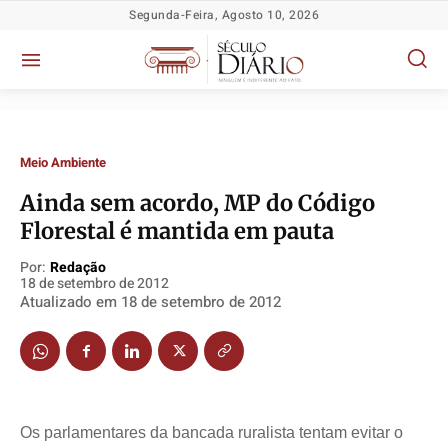
Segunda-Feira, Agosto 10, 2026
Meio Ambiente
Ainda sem acordo, MP do Código
Política
Política
Política
Política
Florestal é mantida em pauta
Socioeconômicas
Socioeconômicas
Socioeconômicas
Socioeconômicas
Por:
Redação
18 de setembro de 2012
TV Século
TV Século
TV Século
TV Século
Atualizado em
18 de setembro de 2012
Justiça
Justiça
Justiça
Justiça
Educação
Educação
Educação
Educação
Segurança
Segurança
Segurança
Segurança
Meio Ambiente
Meio Ambiente
Meio Ambiente
Meio Ambiente
Os parlamentares da bancada ruralista tentam evitar o
Saúde
Saúde
Saúde
Saúde