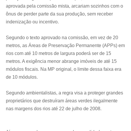
Expediente
Expediente
Expediente
Expediente
aprovada pela comissão mista, arcariam sozinhos com o
Contato
Contato
Contato
Contato
ônus de perder parte da sua produção, sem receber
Anuncie
Anuncie
Anuncie
Anuncie
indenização ou incentivo.
Termos de Uso
Termos de Uso
Termos de Uso
Termos de Uso
Segundo o texto aprovado na comissão, em vez de 20
metros, as Áreas de Preservação Permanente (APPs) em
Privacidade
Privacidade
Privacidade
Privacidade
rios com até 10 metros de largura poderá ser de 15
metros. A exigência menor abrange imóveis de até 15
módulos fiscais. Na MP original, o limite dessa faixa era
de 10 módulos.
Segundo ambientalistas, a regra visa a proteger grandes
proprietários que destruíram áreas verdes ilegalmente
nas margens dos rios até 22 de julho de 2008.