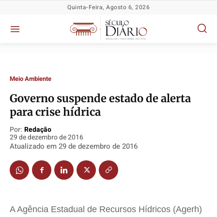
Quinta-Feira, Agosto 6, 2026
Meio Ambiente
Governo suspende estado de alerta
para crise hídrica
Política
Política
Política
Política
Socioeconômicas
Socioeconômicas
Socioeconômicas
Socioeconômicas
Por:
Redação
29 de dezembro de 2016
TV Século
TV Século
TV Século
TV Século
Atualizado em
29 de dezembro de 2016
Justiça
Justiça
Justiça
Justiça
Educação
Educação
Educação
Educação
Segurança
Segurança
Segurança
Segurança
Meio Ambiente
Meio Ambiente
Meio Ambiente
Meio Ambiente
A Agência Estadual de Recursos Hídricos (Agerh)
Saúde
Saúde
Saúde
Saúde