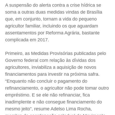
Expediente
Expediente
Expediente
Expediente
A suspensão do alerta contra a crise hídrica se
Contato
Contato
Contato
Contato
soma a outras duas medidas vindas de Brasília
Anuncie
Anuncie
Anuncie
Anuncie
que, em conjunto, tornam a vida do pequeno
agricultor familiar, incluindo os que aguardam
assentamentos por Reforma Agrária, bastante
Termos de Uso
Termos de Uso
Termos de Uso
Termos de Uso
complicada em 2017.
Privacidade
Privacidade
Privacidade
Privacidade
Primeiro, as Medidas Provisórias publicadas pelo
Governo federal com relação às dívidas dos
agricultores, inviabiliza a aquisição de novos
financiamentos para investir na próxima safra.
“Enquanto não concluir o pagamento do
refinanciamento, o agricultor não pode tomar outro
empréstimo. E se ele não refinanciar, fica
inadimplente e não consegue financiamento do
mesmo jeito”, resume Adelso Lima Rocha,