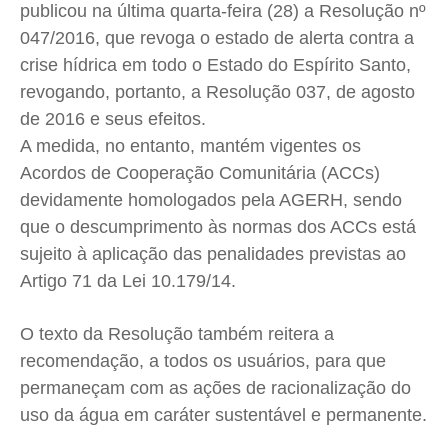
publicou na última quarta-feira (28) a Resolução nº
Cidades
Cidades
Cidades
Cidades
047/2016, que revoga o estado de alerta contra a
Direitos
Direitos
Direitos
Direitos
crise hídrica em todo o Estado do Espírito Santo,
Economia
Economia
Economia
Economia
revogando, portanto, a Resolução 037, de agosto
Cultura
Cultura
Cultura
Cultura
de 2016 e seus efeitos.
Colunas
Colunas
Colunas
Colunas
A medida, no entanto, mantém vigentes os
Acordos de Cooperação Comunitária (ACCs)
Caetano Roque
Caetano Roque
Caetano Roque
Caetano Roque
devidamente homologados pela AGERH, sendo
Gustavo Bastos
Gustavo Bastos
Gustavo Bastos
Gustavo Bastos
que o descumprimento às normas dos ACCs está
Jr Mignone (in memorian)
Jr Mignone (in memorian)
Jr Mignone (in memorian)
Jr Mignone (in memorian)
sujeito à aplicação das penalidades previstas ao
Wanda Sily
Wanda Sily
Wanda Sily
Wanda Sily
Artigo 71 da Lei 10.179/14.
Publicidade Legal
Publicidade Legal
Publicidade Legal
Publicidade Legal
O texto da Resolução também reitera a
recomendação, a todos os usuários, para que
Anuncie
Anuncie
Anuncie
Anuncie
permaneçam com as ações de racionalização do
uso da água em caráter sustentável e permanente.
Quem Somos
Quem Somos
Quem Somos
Quem Somos