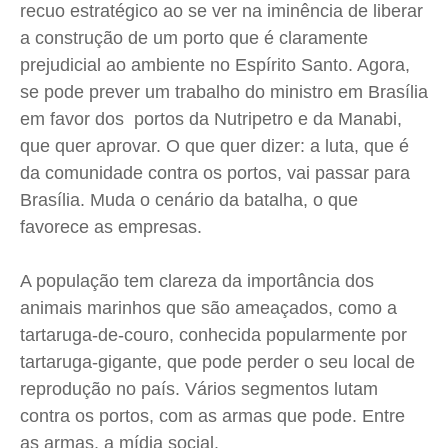
recuo estratégico ao se ver na iminência de liberar
Saúde
Saúde
Saúde
Saúde
a construção de um porto que é claramente
Cidades
Cidades
Cidades
Cidades
prejudicial ao ambiente no Espírito Santo. Agora,
Direitos
Direitos
Direitos
Direitos
se pode prever um trabalho do ministro em Brasília
Economia
Economia
Economia
Economia
em favor dos portos da
Nutripetro
e da
Manabi
,
Cultura
Cultura
Cultura
Cultura
que quer aprovar. O que quer dizer: a luta, que é
Colunas
Colunas
Colunas
Colunas
da comunidade contra os portos, vai passar para
Brasília. Muda o cenário da batalha, o que
Caetano Roque
Caetano Roque
Caetano Roque
Caetano Roque
favorece as empresas.
Gustavo Bastos
Gustavo Bastos
Gustavo Bastos
Gustavo Bastos
Jr Mignone (in memorian)
Jr Mignone (in memorian)
Jr Mignone (in memorian)
Jr Mignone (in memorian)
A população tem clareza da importância dos
Wanda Sily
Wanda Sily
Wanda Sily
Wanda Sily
animais marinhos que são ameaçados, como a
tartaruga-de-couro, conhecida popularmente por
Publicidade Legal
Publicidade Legal
Publicidade Legal
Publicidade Legal
tartaruga-gigante, que pode perder o seu local de
Anuncie
Anuncie
Anuncie
Anuncie
reprodução no país. Vários segmentos lutam
contra os portos, com as armas que pode. Entre
as armas, a mídia social.
Quem Somos
Quem Somos
Quem Somos
Quem Somos