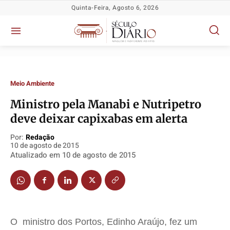
Quinta-Feira, Agosto 6, 2026
Meio Ambiente
Ministro pela Manabi e Nutripetro
deve deixar capixabas em alerta
Política
Política
Política
Política
Por:
Redação
Socioeconômicas
Socioeconômicas
Socioeconômicas
Socioeconômicas
10 de agosto de 2015
Atualizado em
10 de agosto de 2015
TV Século
TV Século
TV Século
TV Século
Justiça
Justiça
Justiça
Justiça
Educação
Educação
Educação
Educação
Segurança
Segurança
Segurança
Segurança
O ministro dos Portos, Edinho Araújo, fez um
Meio Ambiente
Meio Ambiente
Meio Ambiente
Meio Ambiente