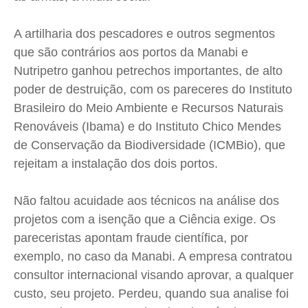
Expediente
Expediente
Expediente
Expediente
A artilharia dos pescadores e outros segmentos
Contato
Contato
Contato
Contato
que são contrários aos portos da
Manabi
e
Anuncie
Anuncie
Anuncie
Anuncie
Nutripetro
ganhou petrechos importantes, de alto
poder de destruição, com os pareceres do Instituto
Brasileiro do Meio Ambiente e Recursos Naturais
Termos de Uso
Termos de Uso
Termos de Uso
Termos de Uso
Renováveis (Ibama) e do Instituto Chico Mendes
Privacidade
Privacidade
Privacidade
Privacidade
de Conservação da Biodiversidade (
ICMBio
), que
rejeitam a instalação dos dois portos.
Não faltou acuidade aos técnicos na análise dos
projetos com a isenção que a Ciência exige. Os
pareceristas apontam fraude científica, por
exemplo, no caso da
Manabi
. A empresa contratou
consultor internacional visando aprovar, a qualquer
custo, seu projeto. Perdeu, quando sua analise foi