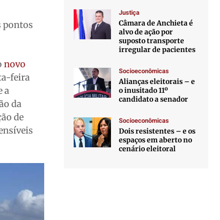
Justiça
Câmara de Anchieta é
s pontos
alvo de ação por
suposto transporte
irregular de pacientes
o
novo
Socioeconômicas
a-feira
Alianças eleitorais – e
e a
o inusitado 11º
candidato a senador
ção da
ção de
Socioeconômicas
ensíveis
Dois resistentes – e os
espaços em aberto no
cenário eleitoral