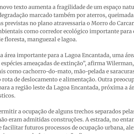
 novo texto aumenta a fragilidade de um espaço natu
 degradação marcado também por aterros, queimada
s previstas no plano atravessaria o Morro do Carcar
bientais como corredor ecológico importante para 
de floresta, manguezal e lagoa.
a área importante para a Lagoa Encantada, uma áre
m espécies ameaçadas de extinção”, afirma Wilerman,
ais como cachorro-do-mato, mão-pelada e saracuras
o rota de deslocamento e alimentação. Outra preocu
para a região leste da Lagoa Encantada, próxima a á
ticos.
rmitir a ocupação de alguns trechos separados pela
não eram admitidas construções. A estrada, no enta
facilitar futuros processos de ocupação urbana, aler