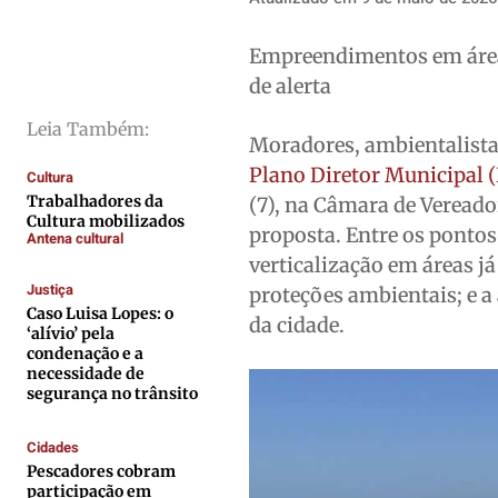
Saúde
Saúde
Saúde
Saúde
Empreendimentos em áreas
Cidades
Cidades
Cidades
Cidades
de alerta
Direitos
Direitos
Direitos
Direitos
Economia
Economia
Economia
Economia
Leia Também:
Moradores, ambientalista
Cultura
Cultura
Cultura
Cultura
Plano Diretor Municipal
Cultura
Colunas
Colunas
Colunas
Colunas
Trabalhadores da
(7), na Câmara de Vereado
Cultura mobilizados
Caetano Roque
Caetano Roque
Caetano Roque
Caetano Roque
proposta. Entre os pontos
Antena cultural
verticalização em áreas j
Gustavo Bastos
Gustavo Bastos
Gustavo Bastos
Gustavo Bastos
Justiça
proteções ambientais; e a
Jr Mignone (in memorian)
Jr Mignone (in memorian)
Jr Mignone (in memorian)
Jr Mignone (in memorian)
Caso Luisa Lopes: o
da cidade.
‘alívio’ pela
Wanda Sily
Wanda Sily
Wanda Sily
Wanda Sily
condenação e a
necessidade de
segurança no trânsito
Publicidade Legal
Publicidade Legal
Publicidade Legal
Publicidade Legal
Anuncie
Anuncie
Anuncie
Anuncie
Cidades
Pescadores cobram
participação em