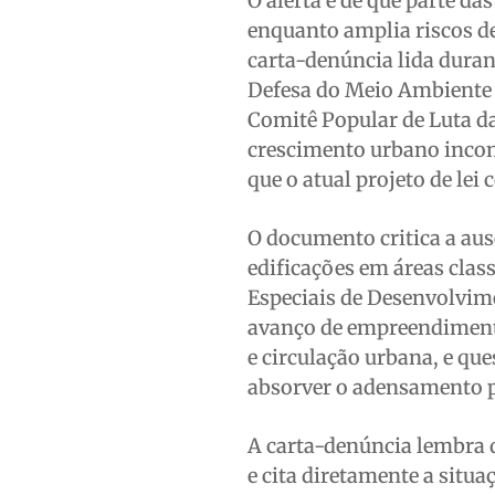
O alerta é de que parte d
enquanto amplia riscos d
carta-denúncia lida duran
Defesa do Meio Ambiente 
Comitê Popular de Luta d
crescimento urbano incom
que o atual projeto de lei
O documento critica a aus
edificações em áreas clas
Especiais de Desenvolvi
avanço de empreendimento
e circulação urbana, e que
absorver o adensamento p
A carta-denúncia lembra
e cita diretamente a situ