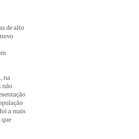
as de alto
 novo
sem
, na
M não
esentação
população
foi a mais
a que