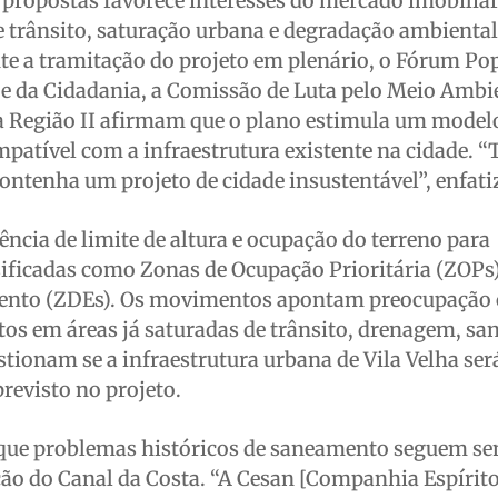
as propostas favorece interesses do mercado imobiliá
e trânsito, saturação urbana e degradação ambienta
te a tramitação do projeto em plenário, o Fórum Po
e da Cidadania, a Comissão de Luta pelo Meio Ambie
a Região II afirmam que o plano estimula um model
patível com a infraestrutura existente na cidade.
 contenha um projeto de cidade insustentável”, enfat
ência de limite de altura e ocupação do terreno para
sificadas como Zonas de Ocupação Prioritária (ZOPs
mento (ZDEs). Os movimentos apontam preocupação
s em áreas já saturadas de trânsito, drenagem, s
stionam se a infraestrutura urbana de Vila Velha ser
revisto no projeto.
 que problemas históricos de saneamento seguem s
ação do Canal da Costa. “A Cesan [Companhia Espíri