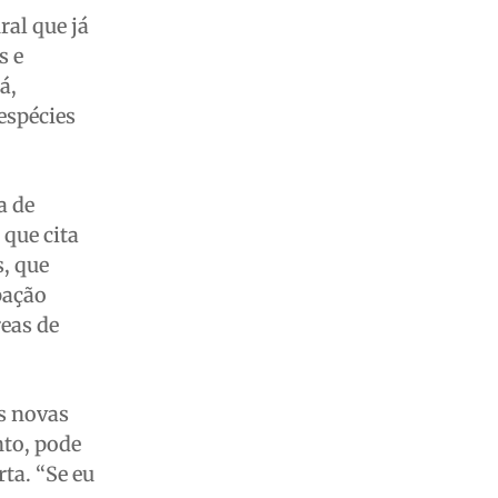
ral que já
s e
á,
espécies
a de
 que cita
, que
pação
reas de
s novas
nto, pode
ta. “Se eu