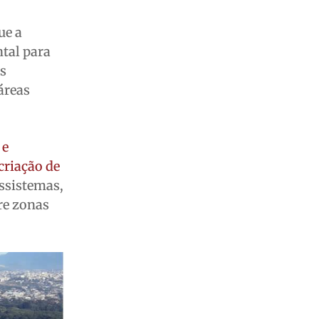
ue a
tal para
s
áreas
 e
criação de
ossistemas,
re zonas