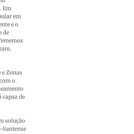
rio
l. Em
pular em
nte e o
o de
 “Tememos
izam.
) e Zonas
 com o
aneamento
á capaz de
em solução
to-Santense