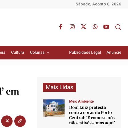
Sábado, Agosto 8, 2026
mia
Cultura
Colunas
Publicidade Legal
Anuncie
Mais Lidas
l’ em
Meio Ambiente
Dom Luiz protesta
contra obras do Porto
Central: ‘É como se nós
não estivéssemos aqui’