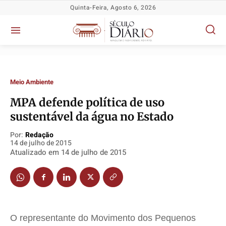
Quinta-Feira, Agosto 6, 2026
Meio Ambiente
MPA defende política de uso
Política
Política
Política
Política
sustentável da água no Estado
Socioeconômicas
Socioeconômicas
Socioeconômicas
Socioeconômicas
Por:
Redação
TV Século
TV Século
TV Século
TV Século
14 de julho de 2015
Atualizado em
14 de julho de 2015
Justiça
Justiça
Justiça
Justiça
Educação
Educação
Educação
Educação
Segurança
Segurança
Segurança
Segurança
Meio Ambiente
Meio Ambiente
Meio Ambiente
Meio Ambiente
Saúde
Saúde
Saúde
Saúde
O representante do Movimento dos Pequenos