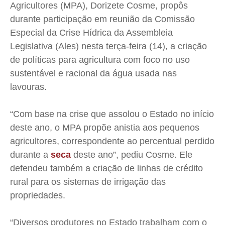
Agricultores (MPA),
Dorizete
Cosme, propôs
Cidades
Cidades
Cidades
Cidades
durante participação em reunião da Comissão
Direitos
Direitos
Direitos
Direitos
Especial da Crise Hídrica da Assembleia
Economia
Economia
Economia
Economia
Legislativa (
Ales
) nesta terça-feira (14), a criação
Cultura
Cultura
Cultura
Cultura
de políticas para agricultura com foco no uso
Colunas
Colunas
Colunas
Colunas
sustentável e racional da água usada nas
Caetano Roque
Caetano Roque
Caetano Roque
Caetano Roque
lavouras.
Gustavo Bastos
Gustavo Bastos
Gustavo Bastos
Gustavo Bastos
“Com base na crise que assolou o Estado no início
Jr Mignone (in memorian)
Jr Mignone (in memorian)
Jr Mignone (in memorian)
Jr Mignone (in memorian)
deste ano, o MPA propõe anistia aos pequenos
Wanda Sily
Wanda Sily
Wanda Sily
Wanda Sily
agricultores, correspondente ao percentual perdido
durante a
seca
deste ano”, pediu Cosme. Ele
Publicidade Legal
Publicidade Legal
Publicidade Legal
Publicidade Legal
defendeu também a criação de linhas de crédito
Anuncie
Anuncie
Anuncie
Anuncie
rural para os sistemas de irrigação das
propriedades.
Quem Somos
Quem Somos
Quem Somos
Quem Somos
“Diversos produtores no Estado trabalham com o
Expediente
Expediente
Expediente
Expediente