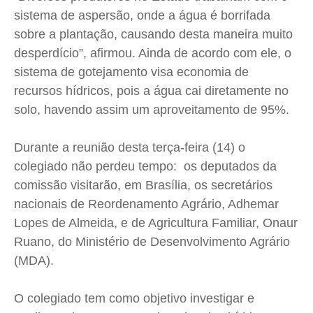
sistema de aspersão, onde a água é borrifada
Contato
Contato
Contato
Contato
sobre a plantação, causando desta maneira muito
Anuncie
Anuncie
Anuncie
Anuncie
desperdício”, afirmou. Ainda de acordo com ele, o
sistema de gotejamento visa economia de
Termos de Uso
Termos de Uso
Termos de Uso
Termos de Uso
recursos hídricos, pois a água cai diretamente no
Privacidade
Privacidade
Privacidade
Privacidade
solo, havendo assim um aproveitamento de 95%.
Durante a reunião desta terça-feira (14) o
colegiado não perdeu tempo: os deputados da
comissão visitarão, em Brasília, os secretários
nacionais de Reordenamento Agrário,
Adhemar
Lopes de Almeida, e de Agricultura Familiar,
Onaur
Ruano, do Ministério de Desenvolvimento Agrário
(
MDA
).
O colegiado tem como objetivo investigar e