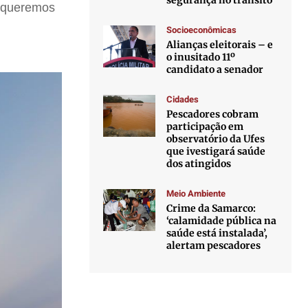
segurança no trânsito
 “queremos
Socioeconômicas
Alianças eleitorais – e
o inusitado 11º
candidato a senador
Cidades
Pescadores cobram
participação em
observatório da Ufes
que ivestigará saúde
dos atingidos
Meio Ambiente
Crime da Samarco:
‘calamidade pública na
saúde está instalada’,
alertam pescadores