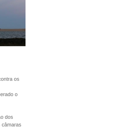
contra os
derado o
ão dos
as câmaras