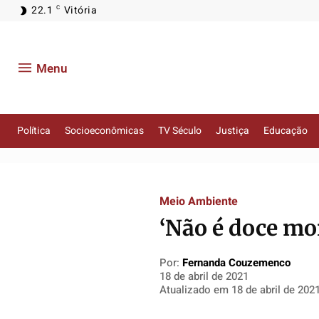
22.1
Vitória
C
Menu
Política
Socioeconômicas
TV Século
Justiça
Educação
Política
Política
Política
Política
Meio Ambiente
Socioeconômicas
Socioeconômicas
Socioeconômicas
Socioeconômicas
‘Não é doce mo
TV Século
TV Século
TV Século
TV Século
Justiça
Justiça
Justiça
Justiça
Por:
Fernanda Couzemenco
Educação
Educação
Educação
Educação
18 de abril de 2021
Atualizado em
18 de abril de 202
Segurança
Segurança
Segurança
Segurança
Meio Ambiente
Meio Ambiente
Meio Ambiente
Meio Ambiente