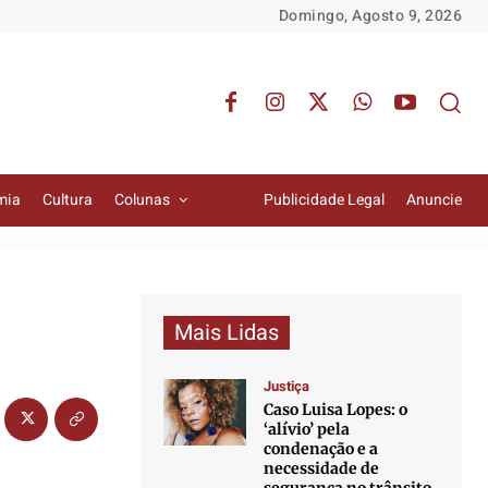
Domingo, Agosto 9, 2026
mia
Cultura
Colunas
Publicidade Legal
Anuncie
Mais Lidas
Justiça
Caso Luisa Lopes: o
‘alívio’ pela
condenação e a
necessidade de