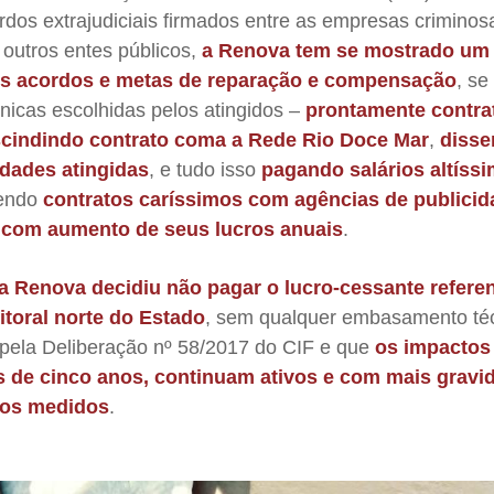
rdos extrajudiciais firmados entre as empresas criminos
 outros entes públicos,
a Renova tem se mostrado um
os acordos e metas de reparação e compensação
, s
cnicas escolhidas pelos atingidos –
prontamente contra
scindindo contrato coma a Rede Rio Doce Mar
,
disse
idades atingidas
, e tudo isso
pagando salários altíss
tendo
contratos caríssimos com agências de publicid
e com aumento de seus lucros anuais
.
a Renova decidiu não pagar o lucro-cessante refere
itoral norte do Estado
, sem qualquer embasamento téc
 pela Deliberação nº 58/2017 do CIF e que
os impactos
s de cinco anos, continuam ativos e com mais gravi
ros medidos
.