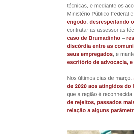
técnicas, e mediante os aco
Ministério Público Federal e
engodo
,
desrespeitando 
contratar as assessorias té
caso de Brumadinho
–
re
discórdia entre as comun
seus empregados
, e man
escritório de advocacia, 
Nos últimos dias de março,
de 2020 aos atingidos do l
que a região é reconhecida
de rejeitos, passados mai
relação a alguns parâmet