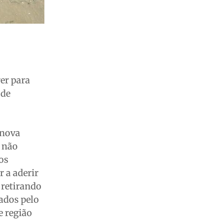
er para
 de
enova
 não
os
 a aderir
 retirando
ados pelo
e região