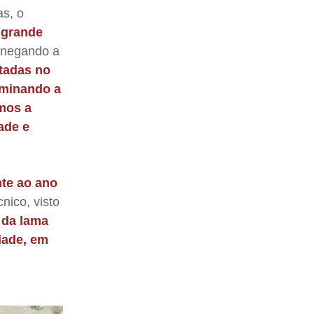
as, o
 grande
e negando a
tadas no
minando a
imos a
ade e
nte ao ano
nico, visto
 da lama
dade, em