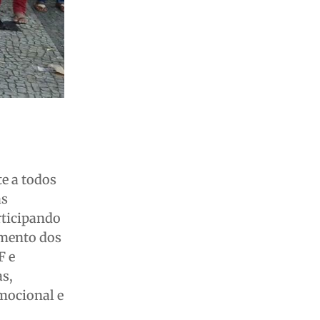
e a todos
as
rticipando
imento dos
F e
as,
emocional e