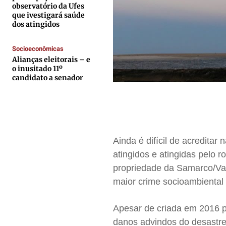
Quem Somos
Quem Somos
Quem Somos
Quem Somos
observatório da Ufes
que ivestigará saúde
Expediente
Expediente
Expediente
Expediente
dos atingidos
Contato
Contato
Contato
Contato
Socioeconômicas
Anuncie
Anuncie
Anuncie
Anuncie
Alianças eleitorais – e
o inusitado 11º
candidato a senador
Termos de Uso
Termos de Uso
Termos de Uso
Termos de Uso
Privacidade
Privacidade
Privacidade
Privacidade
Ainda é difícil de acredita
atingidos e atingidas pelo
propriedade da Samarco/Va
maior crime socioambiental 
Apesar de criada em 2016 
danos advindos do desastre,