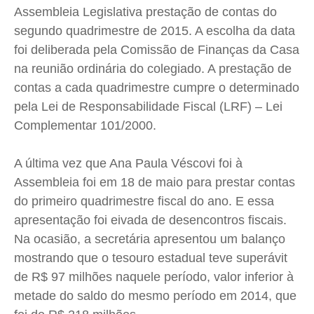
Cidades
Cidades
Cidades
Cidades
Assembleia Legislativa prestação de contas do
segundo quadrimestre de 2015. A escolha da data
Direitos
Direitos
Direitos
Direitos
foi deliberada pela Comissão de Finanças da Casa
Economia
Economia
Economia
Economia
na reunião ordinária do colegiado. A prestação de
Cultura
Cultura
Cultura
Cultura
contas a cada quadrimestre cumpre o determinado
Colunas
Colunas
Colunas
Colunas
pela Lei de Responsabilidade Fiscal (
LRF
) – Lei
Caetano Roque
Caetano Roque
Caetano Roque
Caetano Roque
Complementar 101/2000.
Gustavo Bastos
Gustavo Bastos
Gustavo Bastos
Gustavo Bastos
Jr Mignone (in memorian)
Jr Mignone (in memorian)
Jr Mignone (in memorian)
Jr Mignone (in memorian)
A última vez que Ana Paula
Véscovi
foi à
Assembleia foi em 18 de maio para prestar contas
Wanda Sily
Wanda Sily
Wanda Sily
Wanda Sily
do primeiro quadrimestre fiscal do ano. E essa
apresentação foi eivada de desencontros fiscais.
Publicidade Legal
Publicidade Legal
Publicidade Legal
Publicidade Legal
Na ocasião, a secretária apresentou um balanço
Anuncie
Anuncie
Anuncie
Anuncie
mostrando que o tesouro estadual teve superávit
de R$ 97 milhões naquele período, valor inferior à
Quem Somos
Quem Somos
Quem Somos
Quem Somos
metade do saldo do mesmo período em 2014, que
Expediente
Expediente
Expediente
Expediente