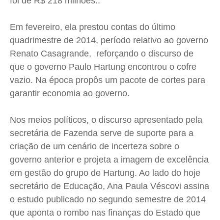
foi de R$ 218 milhões..
Contato
Contato
Contato
Contato
Em fevereiro, ela prestou contas do último
Anuncie
Anuncie
Anuncie
Anuncie
quadrimestre de 2014, período relativo ao governo
Renato Casagrande, reforçando o discurso de
Termos de Uso
Termos de Uso
Termos de Uso
Termos de Uso
que o governo Paulo
Hartung
encontrou o cofre
Privacidade
Privacidade
Privacidade
Privacidade
vazio. Na época propôs um pacote de cortes para
garantir economia ao governo.
Nos meios políticos, o discurso apresentado pela
secretária de Fazenda serve de suporte para a
criação de um cenário de incerteza sobre o
governo anterior e projeta a imagem de excelência
em gestão do grupo de
Hartung
. Ao lado do hoje
secretário de Educação, Ana Paula
Véscovi
assina
o estudo publicado no segundo semestre de 2014
que aponta o rombo nas finanças do Estado que