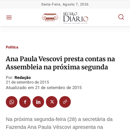
Sexta-Feira, Agosto 7, 2026
Política
Ana Paula Vescovi presta contas na
Política
Política
Política
Política
Assembleia na próxima segunda
Socioeconômicas
Socioeconômicas
Socioeconômicas
Socioeconômicas
Por:
Redação
TV Século
TV Século
TV Século
TV Século
21 de setembro de 2015
Atualizado em
21 de setembro de 2015
Justiça
Justiça
Justiça
Justiça
Educação
Educação
Educação
Educação
Segurança
Segurança
Segurança
Segurança
Meio Ambiente
Meio Ambiente
Meio Ambiente
Meio Ambiente
Na próxima segunda-feira (28) a secretária da
Saúde
Saúde
Saúde
Saúde
Fazenda Ana Paula
Véscovi
apresenta na