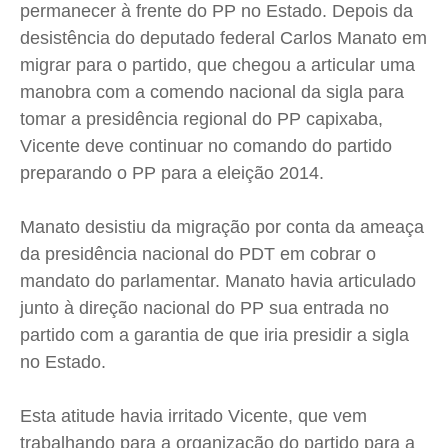
permanecer à frente do PP no Estado. Depois da
Cidades
Cidades
Cidades
Cidades
desistência do deputado federal Carlos Manato em
Direitos
Direitos
Direitos
Direitos
migrar para o partido, que chegou a articular uma
Economia
Economia
Economia
Economia
manobra com a comendo nacional da sigla para
Cultura
Cultura
Cultura
Cultura
tomar a presidência regional do PP capixaba,
Colunas
Colunas
Colunas
Colunas
Vicente deve continuar no comando do partido
Caetano Roque
Caetano Roque
Caetano Roque
Caetano Roque
preparando o PP para a eleição 2014.
Gustavo Bastos
Gustavo Bastos
Gustavo Bastos
Gustavo Bastos
Manato desistiu da migração por conta da ameaça
Jr Mignone (in memorian)
Jr Mignone (in memorian)
Jr Mignone (in memorian)
Jr Mignone (in memorian)
da presidência nacional do PDT em cobrar o
Wanda Sily
Wanda Sily
Wanda Sily
Wanda Sily
mandato do parlamentar. Manato havia articulado
junto à direção nacional do PP sua entrada no
Publicidade Legal
Publicidade Legal
Publicidade Legal
Publicidade Legal
partido com a garantia de que iria presidir a sigla
Anuncie
Anuncie
Anuncie
Anuncie
no Estado.
Esta atitude havia irritado Vicente, que vem
Quem Somos
Quem Somos
Quem Somos
Quem Somos
trabalhando para a organização do partido para a
Expediente
Expediente
Expediente
Expediente