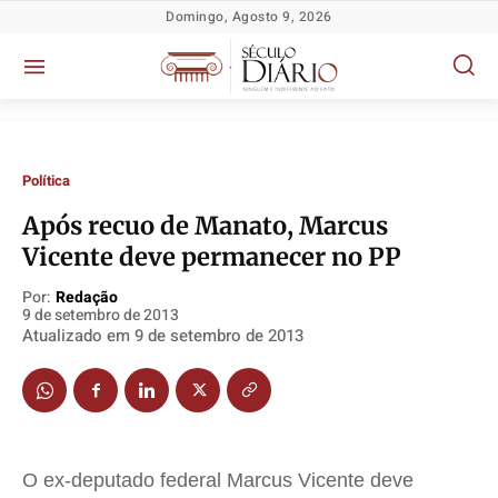
Domingo, Agosto 9, 2026
Política
Após recuo de Manato, Marcus
Política
Política
Política
Política
Vicente deve permanecer no PP
Socioeconômicas
Socioeconômicas
Socioeconômicas
Socioeconômicas
Por:
Redação
TV Século
TV Século
TV Século
TV Século
9 de setembro de 2013
Atualizado em
9 de setembro de 2013
Justiça
Justiça
Justiça
Justiça
Educação
Educação
Educação
Educação
Segurança
Segurança
Segurança
Segurança
Meio Ambiente
Meio Ambiente
Meio Ambiente
Meio Ambiente
O ex-deputado federal Marcus Vicente deve
Saúde
Saúde
Saúde
Saúde