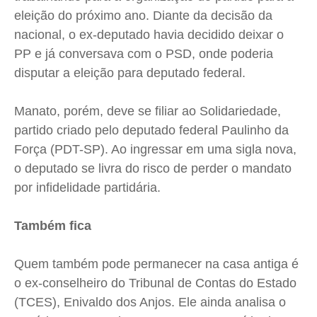
eleição do próximo ano. Diante da decisão da
Contato
Contato
Contato
Contato
nacional, o ex-deputado havia decidido deixar o
Anuncie
Anuncie
Anuncie
Anuncie
PP e já conversava com o PSD, onde poderia
disputar a eleição para deputado federal.
Termos de Uso
Termos de Uso
Termos de Uso
Termos de Uso
Manato, porém, deve se filiar ao Solidariedade,
Privacidade
Privacidade
Privacidade
Privacidade
partido criado pelo deputado federal Paulinho da
Força (PDT-SP). Ao ingressar em uma sigla nova,
o deputado se livra do risco de perder o mandato
por infidelidade partidária.
Também fica
Quem também pode permanecer na casa antiga é
o ex-conselheiro do Tribunal de Contas do Estado
(TCES), Enivaldo dos Anjos. Ele ainda analisa o