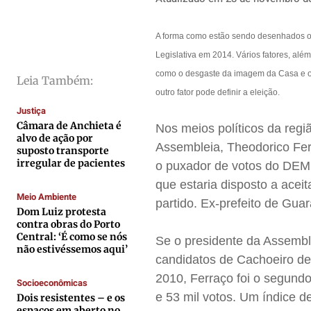
Direitos
Direitos
Direitos
Direitos
Economia
Economia
Economia
Economia
A forma como estão sendo desenhados os
Legislativa em 2014. Vários fatores, alé
Cultura
Cultura
Cultura
Cultura
como o desgaste da imagem da Casa e o 
Colunas
Colunas
Colunas
Colunas
Leia Também:
outro fator pode definir a eleição.
Caetano Roque
Caetano Roque
Caetano Roque
Caetano Roque
Justiça
Gustavo Bastos
Gustavo Bastos
Gustavo Bastos
Gustavo Bastos
Câmara de Anchieta é
Nos meios políticos da regi
alvo de ação por
Jr Mignone (in memorian)
Jr Mignone (in memorian)
Jr Mignone (in memorian)
Jr Mignone (in memorian)
Assembleia, Theodorico Fer
suposto transporte
irregular de pacientes
o puxador de votos do DEM 
Wanda Sily
Wanda Sily
Wanda Sily
Wanda Sily
que estaria disposto a aceit
Meio Ambiente
partido. Ex-prefeito de Gua
Publicidade Legal
Publicidade Legal
Publicidade Legal
Publicidade Legal
Dom Luiz protesta
contra obras do Porto
Anuncie
Anuncie
Anuncie
Anuncie
Central: ‘É como se nós
Se o presidente da Assemble
não estivéssemos aqui’
candidatos de Cachoeiro de
Quem Somos
Quem Somos
Quem Somos
Quem Somos
2010, Ferraço foi o segundo
Socioeconômicas
e 53 mil votos. Um índice d
Expediente
Expediente
Expediente
Expediente
Dois resistentes – e os
espaços em aberto no