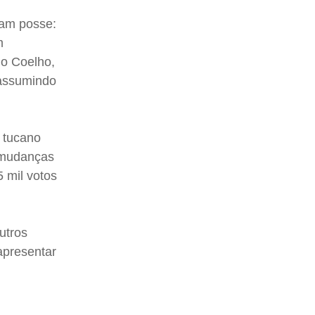
ram posse:
m
go Coelho,
 assumindo
 tucano
 mudanças
 mil votos
utros
apresentar