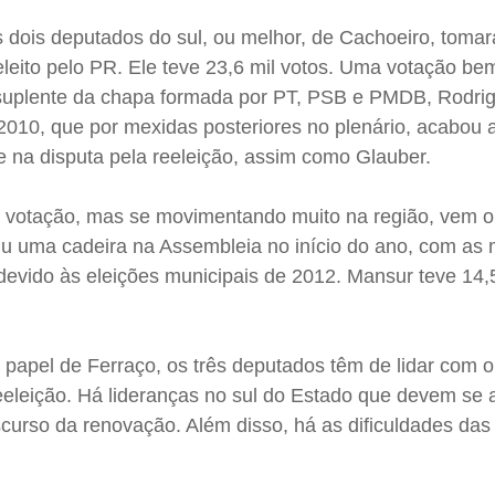
 dois deputados do sul, ou melhor, de Cachoeiro, toma
leito pelo PR. Ele teve 23,6 mil votos. Uma votação be
 suplente da chapa formada por PT, PSB e PMDB, Rodri
 2010, que por mexidas posteriores no plenário, acabou
e na disputa pela reeleição, assim como Glauber.
 votação, mas se movimentando muito na região, vem o
u uma cadeira na Assembleia no início do ano, com as
evido às eleições municipais de 2012. Mansur teve 14,5
 papel de Ferraço, os três deputados têm de lidar com o
eeleição. Há lideranças no sul do Estado que devem se 
scurso da renovação. Além disso, há as dificuldades das