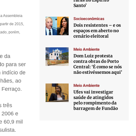
raras no Espírito
Santo’
 a Assembleia
Socioeconômicas
partir de 2015,
Dois resistentes – e os
espaços em aberto no
tado, porém,
cenário eleitoral
Meio Ambiente
Dom Luiz protesta
te da
contra obras do Porto
do para ser
Central: ‘É como se nós
não estivéssemos aqui’
 indício de
alhães, ao
Meio Ambiente
e Ferraço.
Ufes vai investigar
saúde de atingidos
pelo rompimento da
 três
barragem de Fundão
m 2006 e
e 60,9 mil
ulista.