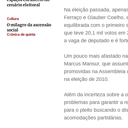
Contato
Contato
Contato
Contato
cenário eleitoral
Na eleição passada, apenas
Anuncie
Anuncie
Anuncie
Anuncie
Ferraço e Glauber Coelho, e
Cultura
O milagre da ascensão
equilibrada com o primeiro
Termos de Uso
Termos de Uso
Termos de Uso
Termos de Uso
social
que teve 20,1 mil votos em
Crônica de quinta
Privacidade
Privacidade
Privacidade
Privacidade
a vaga de deputado e é fort
Um pouco mais afastado na
Marcus Mansur, que assumi
promovidas na Assembleia d
na eleição de 2010.
Além da incerteza sobre a o
problemas para garantir a r
para o pleito buscando o di
acomodações partidárias.