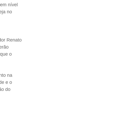
em nível
eja no
ador Renato
erão
 que o
nto na
de e o
ão do