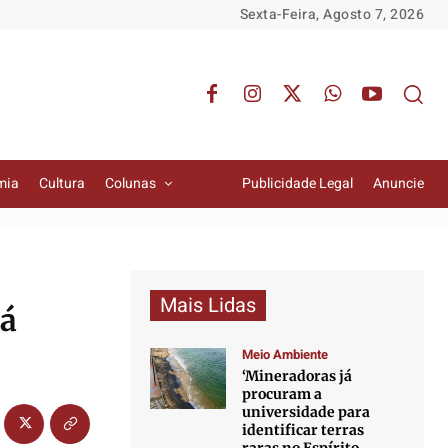
Sexta-Feira, Agosto 7, 2026
mia
Cultura
Colunas
Publicidade Legal
Anuncie
Mais Lidas
rá
Meio Ambiente
‘Mineradoras já
procuram a
universidade para
identificar terras