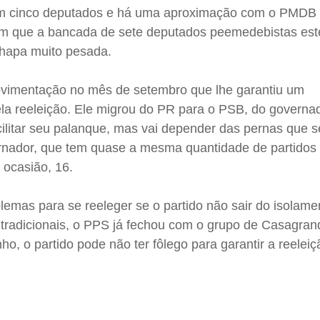
m cinco deputados e há uma aproximação com o PMDB 
om que a bancada de sete deputados peemedebistas est
chapa muito pesada.
vimentação no mês de setembro que lhe garantiu um
pela reeleição. Ele migrou do PR para o PSB, do govern
ilitar seu palanque, mas vai depender das pernas que s
rnador, que tem quase a mesma quantidade de partidos
ocasião, 16.
emas para se reeleger se o partido não sair do isolame
 tradicionais, o PPS já fechou com o grupo de Casagran
o, o partido pode não ter fôlego para garantir a reeleiç