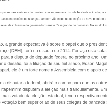
 palanques eleitorais do próximo ano sugere uma disputa bastante acirrada para
m das composições de alianças, também vão influir na definição do novo plenário a 
nível de influência do governador Renato Casagrande no processo. No sul do Es
ão, a grande expectativa é sobre o papel que o presiden
raço (DEM), terá na disputa de 2014. Ferraço está cota
para a disputa de deputado federal no próximo ano. Um
ar o desafio, foi a filiação de seu fiel aliado, Edson Mag
rapari, ele é um forte nome à Assembleia com o apoio d
ia disputar a federal, abrirá o campo para que os outros
 Itapemirim disputem a eleição mais tranquilamente. E
 mais votado da eleição estadual, tendo respectivament
e votação bem superior ao de seus colegas de bancada s