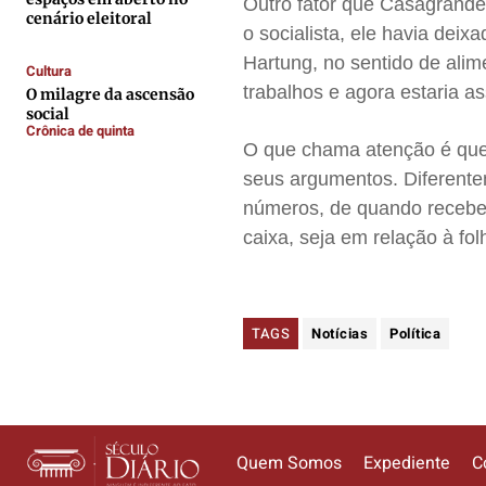
Outro fator que Casagrande
cenário eleitoral
Anuncie
Anuncie
Anuncie
Anuncie
o socialista, ele havia dei
Hartung, no sentido de alim
Cultura
trabalhos e agora estaria a
O milagre da ascensão
Termos de Uso
Termos de Uso
Termos de Uso
Termos de Uso
social
Crônica de quinta
Privacidade
Privacidade
Privacidade
Privacidade
O que chama atenção é que
seus argumentos. Diferent
números, de quando recebeu
caixa, seja em relação à fo
TAGS
Notícias
Política
Quem Somos
Expediente
C