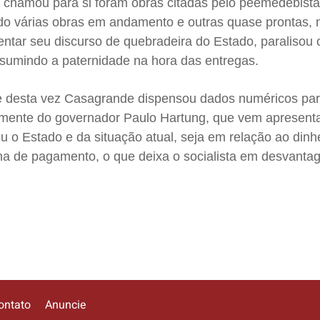
 chamou para si foram obras citadas pelo peemedebist
xado várias obras em andamento e outras quase prontas,
entar seu discurso de quebradeira do Estado, paralisou 
ssumindo a paternidade na hora das entregas.
 desta vez Casagrande dispensou dados numéricos pa
emente do governador Paulo Hartung, que vem apresent
 o Estado e da situação atual, seja em relação ao dinh
lha de pagamento, o que deixa o socialista em desvanta
ontato
Anuncie