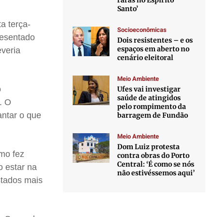
raras no Espírito
Santo’
a terça-
Socioeconômicas
resentado
Dois resistentes – e os
espaços em aberto no
everia
cenário eleitoral
Meio Ambiente
o
Ufes vai investigar
saúde de atingidos
. O
pelo rompimento da
antar o que
barragem de Fundão
Meio Ambiente
Dom Luiz protesta
omo fez
contra obras do Porto
Central: ‘É como se nós
o estar na
não estivéssemos aqui’
stados mais