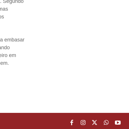
a. Segundo
 mas
os
ra embasar
ando
eiro em
gem.