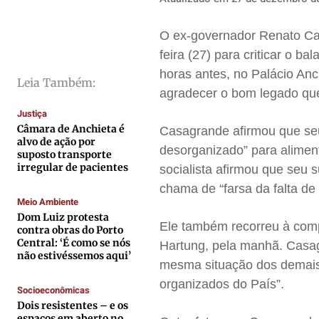
Direitos
Direitos
Direitos
Direitos
Economia
Economia
Economia
Economia
O ex-governador Renato Cas
Cultura
Cultura
Cultura
Cultura
feira (27) para criticar o 
Colunas
Colunas
Colunas
Colunas
horas antes, no Palácio Anc
Leia Também:
agradecer o bom legado qu
Caetano Roque
Caetano Roque
Caetano Roque
Caetano Roque
Justiça
Gustavo Bastos
Gustavo Bastos
Gustavo Bastos
Gustavo Bastos
Câmara de Anchieta é
Casagrande afirmou que seu
Jr Mignone (in memorian)
Jr Mignone (in memorian)
Jr Mignone (in memorian)
Jr Mignone (in memorian)
alvo de ação por
desorganizado” para alimen
suposto transporte
Wanda Sily
Wanda Sily
Wanda Sily
Wanda Sily
irregular de pacientes
socialista afirmou que seu 
chama de “farsa da falta de
Meio Ambiente
Publicidade Legal
Publicidade Legal
Publicidade Legal
Publicidade Legal
Dom Luiz protesta
Ele também recorreu à comp
Anuncie
Anuncie
Anuncie
Anuncie
contra obras do Porto
Central: ‘É como se nós
Hartung, pela manhã. Casagr
não estivéssemos aqui’
mesma situação dos demais
Quem Somos
Quem Somos
Quem Somos
Quem Somos
organizados do País”.
Socioeconômicas
Expediente
Expediente
Expediente
Expediente
Dois resistentes – e os
Contato
Contato
Contato
Contato
espaços em aberto no