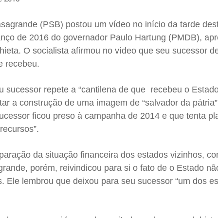
agrande (PSB) postou um vídeo no início da tarde dest
balanço de 2016 do governador Paulo Hartung (PMDB), ap
hieta. O socialista afirmou no vídeo que seu sucessor d
e recebeu.
 sucessor repete a “cantilena de que recebeu o Estad
tar a construção de uma imagem de “salvador da pátria”
sucessor ficou preso à campanha de 2014 e que tenta pl
 recursos”.
aração da situação financeira dos estados vizinhos, c
ande, porém, reivindicou para si o fato de o Estado nã
. Ele lembrou que deixou para seu sucessor “um dos e