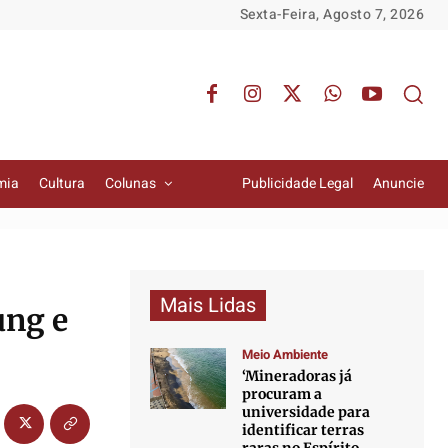
Sexta-Feira, Agosto 7, 2026
mia
Cultura
Colunas
Publicidade Legal
Anuncie
Mais Lidas
ung e
Meio Ambiente
‘Mineradoras já
procuram a
universidade para
identificar terras