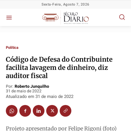
Sexta-Feira, Agosto 7, 2026
Política
Código de Defesa do Contribuinte
facilita lavagem de dinheiro, diz
auditor fiscal
Por:
Roberto Junquilho
Política
Política
Política
Política
31 de maio de 2022
Socioeconômicas
Socioeconômicas
Socioeconômicas
Socioeconômicas
Atualizado em
31 de maio de 2022
TV Século
TV Século
TV Século
TV Século
Justiça
Justiça
Justiça
Justiça
Educação
Educação
Educação
Educação
Projeto apresentado por Felipe Rigoni (foto)
Segurança
Segurança
Segurança
Segurança