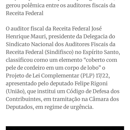
gerou polêmica entre os auditores fiscais da
Meio Ambiente
Meio Ambiente
Meio Ambiente
Meio Ambiente
Receita Federal
Saúde
Saúde
Saúde
Saúde
Cidades
Cidades
Cidades
Cidades
O auditor fiscal da Receita Federal José
Direitos
Direitos
Direitos
Direitos
Henrique Mauri, presidente da Delegacia do
Sindicato Nacional dos Auditores Fiscais da
Economia
Economia
Economia
Economia
Receita Federal (Sindifisco) no Espírito Santo,
Cultura
Cultura
Cultura
Cultura
classificou como um elemento “coberto com
Colunas
Colunas
Colunas
Colunas
pele de cordeiro em um corpo de lobo” o
Caetano Roque
Caetano Roque
Caetano Roque
Caetano Roque
Projeto de Lei Complementar (PLP) 17/22,
Gustavo Bastos
Gustavo Bastos
Gustavo Bastos
Gustavo Bastos
apresentado pelo deputado Felipe Rigoni
Jr Mignone (in memorian)
Jr Mignone (in memorian)
Jr Mignone (in memorian)
Jr Mignone (in memorian)
(União), que institui um Código de Defesa dos
Contribuintes, em tramitação na Câmara dos
Wanda Sily
Wanda Sily
Wanda Sily
Wanda Sily
Deputados, em regime de urgência.
Publicidade Legal
Publicidade Legal
Publicidade Legal
Publicidade Legal
Anuncie
Anuncie
Anuncie
Anuncie