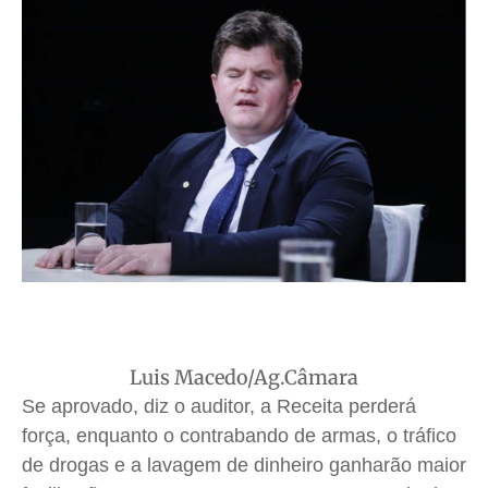
Quem Somos
Quem Somos
Quem Somos
Quem Somos
Expediente
Expediente
Expediente
Expediente
Contato
Contato
Contato
Contato
Anuncie
Anuncie
Anuncie
Anuncie
Termos de Uso
Termos de Uso
Termos de Uso
Termos de Uso
Privacidade
Privacidade
Privacidade
Privacidade
Luis Macedo/Ag.Câmara
Se aprovado, diz o auditor, a Receita perderá
força, enquanto o contrabando de armas, o tráfico
de drogas e a lavagem de dinheiro ganharão maior