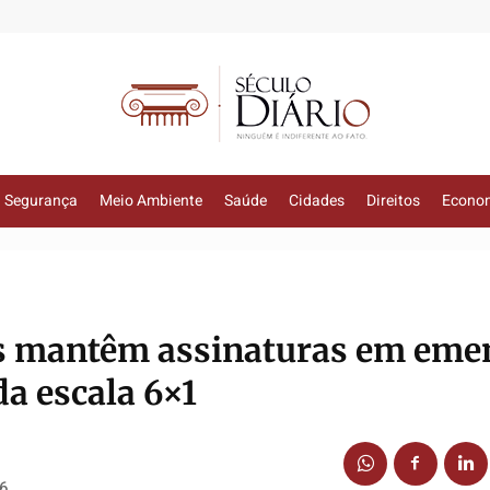
Segurança
Meio Ambiente
Saúde
Cidades
Direitos
Econo
as mantêm assinaturas em eme
da escala 6×1
26