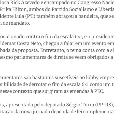
arioca Rick Azevedo e encampado no Congresso Nacio
 Erika Hilton, ambos do Partido Socialismo e Liberda
sidente Lula (PT) também abraçou a bandeira, que s
im de mandato.
osicionado contra o fim da escala 6×1, e o president
Valdemar Costa Neto, chegou a falar em um evento em
ubada da proposta. Entretanto, o tema conta com a s
mesmo parlamentares de direita se veem obrigados a
mentares são bastantes suscetíveis ao lobby empres
sibilidade de derrotar o fim da escala 6×1 como um t
 nesse contexto que surgiram as emendas à PEC.
, apresentada pelo deputado Sérgio Turra (PP-RS)
ntação da nova jornada dependa de lei complementa