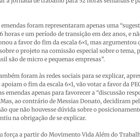
r a jornada de trabalho para 52 horas semanais e p
s emendas foram representaram apenas uma “sugest
6 horas e um período de transição em dez anos, e n
onou a favor do fim da escala 6×1, mas argumentou q
sobre o projeto na comissão especial sobre o tema, 
sil são de micro e pequenas empresas”.
ambém foram às redes sociais para se explicar, apr
poiam o fim da escala 6×1, vão votar a favor da PE
as emendas apenas para favorecer a “discussão resp
Mas, ao contrário de Messias Donato, decidiram pel
não que não houvesse dúvida sobre o posicionamento
tiu na obrigação de se explicar.
ou força a partir do Movimento Vida Além do Trabalh