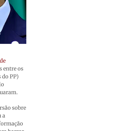
 de
s entre os
s do PP)
lo
cuaram.
rsão sobre
u a
nformação