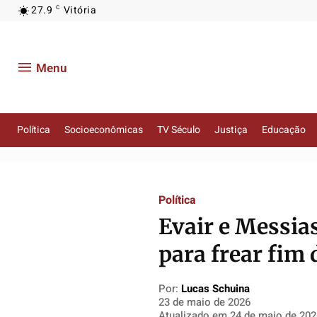
27.9
Vitória
C
Menu
Política
Socioeconômicas
TV Século
Justiça
Educação
Política
Política
Política
Política
Socioeconômicas
Socioeconômicas
Socioeconômicas
Socioeconômicas
Política
TV Século
TV Século
TV Século
TV Século
Evair e Messi
Justiça
Justiça
Justiça
Justiça
Educação
Educação
Educação
Educação
para frear fim 
Segurança
Segurança
Segurança
Segurança
Meio Ambiente
Meio Ambiente
Meio Ambiente
Meio Ambiente
Por:
Lucas Schuina
23 de maio de 2026
Saúde
Saúde
Saúde
Saúde
Atualizado em
24 de maio de 20