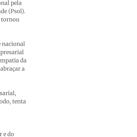
nal pela
de (Psol).
e tornou
e nacional
presarial
impatia da
 abraçar a
arial,
odo, tenta
,
r e do