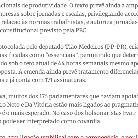
ionais de produtividade. O texto prevê ainda a amp
presas sobre jornadas e escalas, privilegiando acor
m relação às normas trabalhistas, e autoriza jornada
 constitucional previsto pela PEC.
ocolada pelo deputado Tião Medeiros (PP-PR), cri
lassificadas como “essenciais”, permitindo que dete
do sob o teto atual de 44 horas semanais mesmo ap
oposta. A emenda ainda prevê tratamento diferencia
 e já conta com 171 assinaturas.
va, muitos dos 176 parlamentares que haviam apoia
o Neto e Da Vitória estão mais ligados ao pragmat
o é o mais esperado. No caso dos bolsonaristas Evair
 pode ser interpretado como covardia.
ico, tem ligação umbilical com o agronegócio, e por 