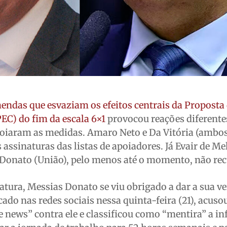
endas que esvaziam os efeitos centrais da Proposta
EC) do fim da escala 6×1
provocou reações diferente
poiaram as medidas. Amaro Neto e Da Vitória (ambo
 assinaturas das listas de apoiadores. Já Evair de Me
 Donato (União), pelo menos até o momento, não re
ura, Messias Donato se viu obrigado a dar a sua ve
ado nas redes sociais nessa quinta-feira (21), acuso
e news” contra ele e classificou como “mentira” a i