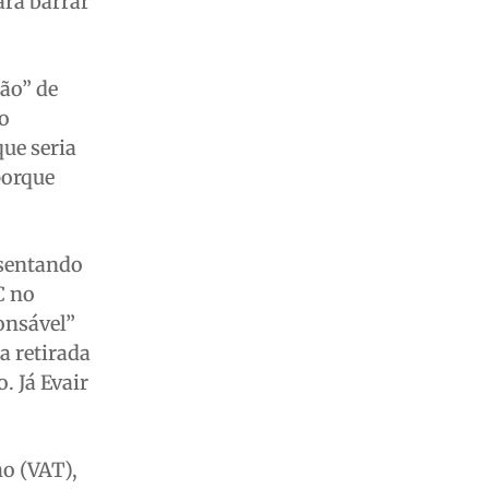
ara barrar
ão” de
ão
ue seria
porque
esentando
C no
onsável”
a retirada
. Já Evair
o (VAT),