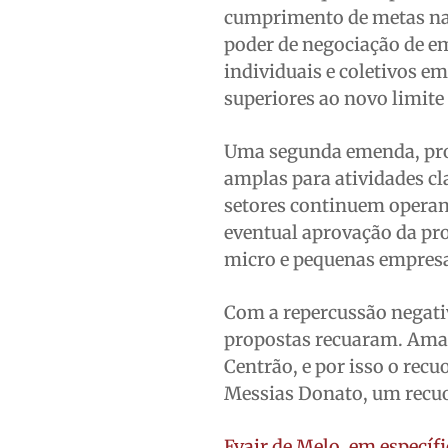
cumprimento de metas nac
poder de negociação de em
individuais e coletivos e
superiores ao novo limite
Uma segunda emenda, prot
amplas para atividades c
setores continuem operan
eventual aprovação da pr
micro e pequenas empresas
Com a repercussão negati
propostas recuaram. Amar
Centrão, e por isso o recu
Messias Donato, um recuo
Evair de Melo, em específ