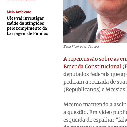
Expediente
Expediente
Expediente
Expediente
Contato
Contato
Contato
Contato
Meio Ambiente
Ufes vai investigar
Anuncie
Anuncie
Anuncie
Anuncie
saúde de atingidos
pelo rompimento da
barragem de Fundão
Termos de Uso
Termos de Uso
Termos de Uso
Termos de Uso
Privacidade
Privacidade
Privacidade
Privacidade
Zeca Ribeiro Ag. Câmara
A repercussão sobre as em
Emenda Constitucional (P
deputados federais que a
pediram a retirada de suas
(Republicanos) e Messias
Mesmo mantendo a assinat
a questão. Em vídeo public
esquerda de espalhar “fak