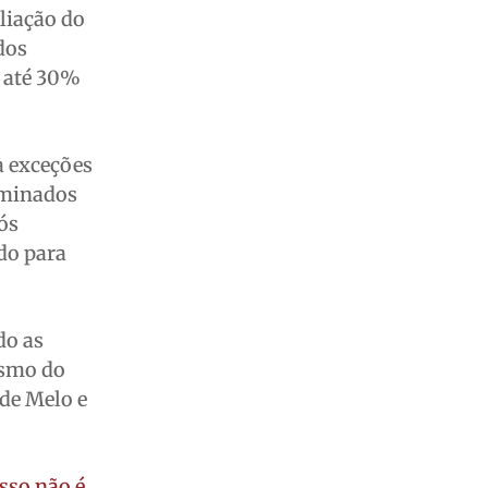
liação do
dos
s até 30%
a exceções
rminados
ós
do para
do as
ismo do
 de Melo e
isso não é