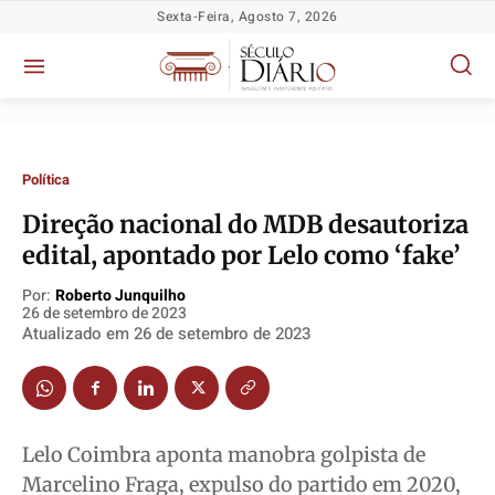
Sexta-Feira, Agosto 7, 2026
Política
Direção nacional do MDB desautoriza
edital, apontado por Lelo como ‘fake’
Por:
Roberto Junquilho
Política
Política
Política
Política
26 de setembro de 2023
Atualizado em
26 de setembro de 2023
Socioeconômicas
Socioeconômicas
Socioeconômicas
Socioeconômicas
TV Século
TV Século
TV Século
TV Século
Justiça
Justiça
Justiça
Justiça
Educação
Educação
Educação
Educação
Lelo Coimbra aponta manobra golpista de
Segurança
Segurança
Segurança
Segurança
Marcelino Fraga, expulso do partido em 2020,