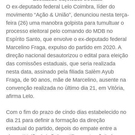
O ex-deputado federal Lelo Coimbra, líder do
Quem Somos
Quem Somos
Quem Somos
Quem Somos
movimento “Ação & União”, denunciou nesta terça-
Expediente
Expediente
Expediente
Expediente
feira (26) uma manobra golpista para tumultuar o
Contato
Contato
Contato
Contato
processo eleitoral pelo comando do MDB no
Anuncie
Anuncie
Anuncie
Anuncie
Espírito Santo, que envolve o ex-deputado federal
Marcelino Fraga, expulso do partido em 2020. A
direção nacional desautorizou o edital para eleição
Termos de Uso
Termos de Uso
Termos de Uso
Termos de Uso
das comissões estaduais, que seria realizada
Privacidade
Privacidade
Privacidade
Privacidade
nesta data, assinado pela filiada Salèm Ayub
Fraga, de 90 anos, mãe de Marcelino, ausente na
convenção realizada no último dia 21, em Vitória,
afirma Lelo.
Com o fim do prazo de cindo dias estabelecido no
dia 21 para definir a formação da direção
estadual do partido, depois do empate entre a