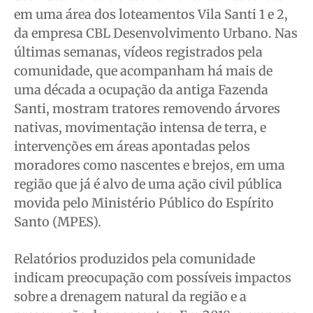
Publicidade Legal
Publicidade Legal
Publicidade Legal
Publicidade Legal
em uma área dos loteamentos Vila Santi 1 e 2,
Anuncie
Anuncie
Anuncie
Anuncie
da empresa CBL Desenvolvimento Urbano. Nas
últimas semanas, vídeos registrados pela
comunidade, que acompanham há mais de
Quem Somos
Quem Somos
Quem Somos
Quem Somos
uma década a ocupação da antiga Fazenda
Expediente
Expediente
Expediente
Expediente
Santi, mostram tratores removendo árvores
Contato
Contato
Contato
Contato
nativas, movimentação intensa de terra, e
Anuncie
Anuncie
Anuncie
Anuncie
intervenções em áreas apontadas pelos
moradores como nascentes e brejos, em uma
Termos de Uso
Termos de Uso
Termos de Uso
Termos de Uso
região que já é alvo de uma ação civil pública
movida pelo Ministério Público do Espírito
Privacidade
Privacidade
Privacidade
Privacidade
Santo (MPES).
Relatórios produzidos pela comunidade
indicam preocupação com possíveis impactos
sobre a drenagem natural da região e a