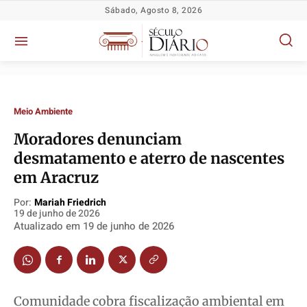
Sábado, Agosto 8, 2026
Meio Ambiente
Moradores denunciam
desmatamento e aterro de nascentes
em Aracruz
Por:
Mariah Friedrich
19 de junho de 2026
Atualizado em
19 de junho de 2026
Política
Política
Política
Política
Socioeconômicas
Socioeconômicas
Socioeconômicas
Socioeconômicas
TV Século
TV Século
TV Século
TV Século
Comunidade cobra fiscalização ambiental em
Justiça
Justiça
Justiça
Justiça