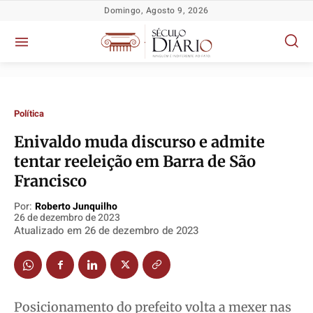
Domingo, Agosto 9, 2026
Política
Enivaldo muda discurso e admite
tentar reeleição em Barra de São
Francisco
Política
Política
Política
Política
Socioeconômicas
Socioeconômicas
Socioeconômicas
Socioeconômicas
Por:
Roberto Junquilho
26 de dezembro de 2023
TV Século
TV Século
TV Século
TV Século
Atualizado em
26 de dezembro de 2023
Justiça
Justiça
Justiça
Justiça
Educação
Educação
Educação
Educação
Segurança
Segurança
Segurança
Segurança
Meio Ambiente
Meio Ambiente
Meio Ambiente
Meio Ambiente
Posicionamento do prefeito volta a mexer nas