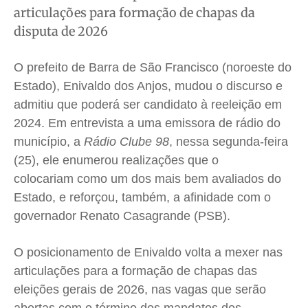
articulações para formação de chapas da
Saúde
Saúde
Saúde
Saúde
disputa de 2026
Cidades
Cidades
Cidades
Cidades
Direitos
Direitos
Direitos
Direitos
O prefeito de Barra de São Francisco (noroeste do
Economia
Economia
Economia
Economia
Estado), Enivaldo dos Anjos, mudou o discurso e
Cultura
Cultura
Cultura
Cultura
admitiu que poderá ser candidato à reeleição em
Colunas
Colunas
Colunas
Colunas
2024. Em entrevista a uma emissora de rádio do
município, a
Rádio Clube 98
, nessa segunda-feira
Caetano Roque
Caetano Roque
Caetano Roque
Caetano Roque
(25), ele enumerou realizações que o
Gustavo Bastos
Gustavo Bastos
Gustavo Bastos
Gustavo Bastos
colocariam como um dos mais bem avaliados do
Jr Mignone (in memorian)
Jr Mignone (in memorian)
Jr Mignone (in memorian)
Jr Mignone (in memorian)
Estado, e reforçou, também, a afinidade com o
Wanda Sily
Wanda Sily
Wanda Sily
Wanda Sily
governador Renato Casagrande (PSB).
Publicidade Legal
Publicidade Legal
Publicidade Legal
Publicidade Legal
O posicionamento de Enivaldo volta a mexer nas
Anuncie
Anuncie
Anuncie
Anuncie
articulações para a formação de chapas das
eleições gerais de 2026, nas vagas que serão