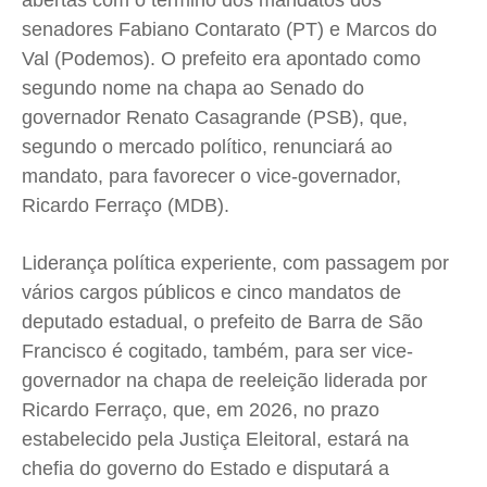
abertas com o término dos mandatos dos
Quem Somos
Quem Somos
Quem Somos
Quem Somos
senadores Fabiano Contarato (PT) e Marcos do
Expediente
Expediente
Expediente
Expediente
Val (Podemos). O prefeito era apontado como
Contato
Contato
Contato
Contato
segundo nome na chapa ao Senado do
Anuncie
Anuncie
Anuncie
Anuncie
governador Renato Casagrande (PSB), que,
segundo o mercado político, renunciará ao
mandato, para favorecer o vice-governador,
Termos de Uso
Termos de Uso
Termos de Uso
Termos de Uso
Ricardo Ferraço (MDB).
Privacidade
Privacidade
Privacidade
Privacidade
Liderança política experiente, com passagem por
vários cargos públicos e cinco mandatos de
deputado estadual, o prefeito de Barra de São
Francisco é cogitado, também, para ser vice-
governador na chapa de reeleição liderada por
Ricardo Ferraço, que, em 2026, no prazo
estabelecido pela Justiça Eleitoral, estará na
chefia do governo do Estado e disputará a