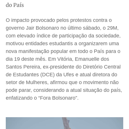
do País
Saúde
Saúde
Saúde
Saúde
Cidades
Cidades
Cidades
Cidades
O impacto provocado pelos protestos contra o
Direitos
Direitos
Direitos
Direitos
governo Jair Bolsonaro no último sábado, o 29M,
Economia
Economia
Economia
Economia
com elevado índice de participação da sociedade,
motivou entidades estudantis a organizarem uma
Cultura
Cultura
Cultura
Cultura
nova manifestação popular em todo o País para o
Colunas
Colunas
Colunas
Colunas
dia 19 deste mês. Em Vitória, Emanuelle dos
Caetano Roque
Caetano Roque
Caetano Roque
Caetano Roque
Santos Pereira, ex-presidente do Diretório Central
Gustavo Bastos
Gustavo Bastos
Gustavo Bastos
Gustavo Bastos
de Estudantes (DCE) da Ufes e atual diretora do
Jr Mignone (in memorian)
Jr Mignone (in memorian)
Jr Mignone (in memorian)
Jr Mignone (in memorian)
setor de Mulheres, afirmou que o movimento não
Wanda Sily
Wanda Sily
Wanda Sily
Wanda Sily
pode parar, considerando a atual situação do país,
enfatizando o “Fora Bolsonaro”.
Publicidade Legal
Publicidade Legal
Publicidade Legal
Publicidade Legal
Anuncie
Anuncie
Anuncie
Anuncie