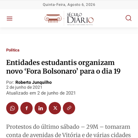
Quinta-Feira, Agosto 6, 2026
Política
​Entidades estudantis organizam
novo ‘Fora Bolsonaro’ para o dia 19
Política
Política
Política
Política
Por:
Roberto Junquilho
2 de junho de 2021
Socioeconômicas
Socioeconômicas
Socioeconômicas
Socioeconômicas
Atualizado em
2 de junho de 2021
TV Século
TV Século
TV Século
TV Século
Justiça
Justiça
Justiça
Justiça
Educação
Educação
Educação
Educação
Protestos do último sábado – 29M – tomaram
Segurança
Segurança
Segurança
Segurança
conta de avenidas de Vitória e de várias cidades
Meio Ambiente
Meio Ambiente
Meio Ambiente
Meio Ambiente