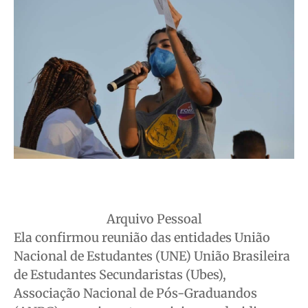
Quem Somos
Quem Somos
Quem Somos
Quem Somos
Expediente
Expediente
Expediente
Expediente
Contato
Contato
Contato
Contato
Anuncie
Anuncie
Anuncie
Anuncie
Termos de Uso
Termos de Uso
Termos de Uso
Termos de Uso
Privacidade
Privacidade
Privacidade
Privacidade
Arquivo Pessoal
Ela confirmou reunião das entidades União
Nacional de Estudantes (UNE) União Brasileira
de Estudantes Secundaristas (Ubes),
Associação Nacional de Pós-Graduandos