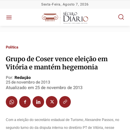
Sexta-Feira, Agosto 7, 2026
Política
Grupo de Coser vence eleição em
Vitória e mantém hegemonia
Política
Política
Política
Política
Socioeconômicas
Socioeconômicas
Socioeconômicas
Socioeconômicas
Por:
Redação
25 de novembro de 2013
TV Século
TV Século
TV Século
TV Século
Atualizado em
25 de novembro de 2013
Justiça
Justiça
Justiça
Justiça
Educação
Educação
Educação
Educação
Segurança
Segurança
Segurança
Segurança
Meio Ambiente
Meio Ambiente
Meio Ambiente
Meio Ambiente
Com a eleição do secretário estadual de Turismo, Alexandre Passos, no
Saúde
Saúde
Saúde
Saúde
segundo turno do da disputa interna no diretório PT de Vitória, nesse