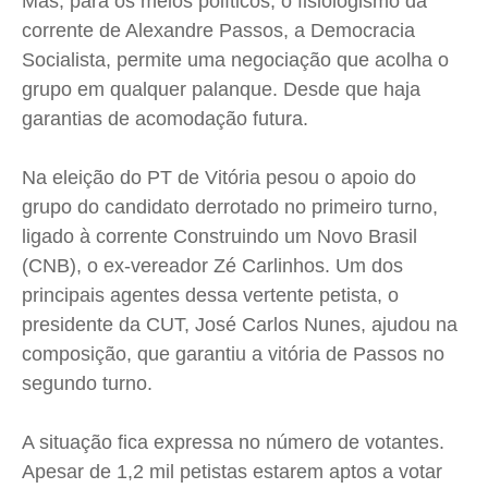
Mas, para os meios políticos, o fisiologismo da
Expediente
Expediente
Expediente
Expediente
corrente de Alexandre Passos, a Democracia
Contato
Contato
Contato
Contato
Socialista, permite uma negociação que acolha o
Anuncie
Anuncie
Anuncie
Anuncie
grupo em qualquer palanque. Desde que haja
garantias de acomodação futura.
Termos de Uso
Termos de Uso
Termos de Uso
Termos de Uso
Na eleição do PT de Vitória pesou o apoio do
Privacidade
Privacidade
Privacidade
Privacidade
grupo do candidato derrotado no primeiro turno,
ligado à corrente Construindo um Novo Brasil
(CNB), o ex-vereador Zé Carlinhos. Um dos
principais agentes dessa vertente petista, o
presidente da CUT, José Carlos Nunes, ajudou na
composição, que garantiu a vitória de Passos no
segundo turno.
A situação fica expressa no número de votantes.
Apesar de 1,2 mil petistas estarem aptos a votar