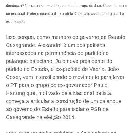
domingo (24), confirmou-se a hegemonia do grupo de João Coser também
Cidades
Cidades
Cidades
Cidades
no principal diretório municipal do partido. O desafio agora é para acertar
Direitos
Direitos
Direitos
Direitos
os discursos.
Economia
Economia
Economia
Economia
Cultura
Cultura
Cultura
Cultura
Isso porque, como membro do governo de Renato
Colunas
Colunas
Colunas
Colunas
Casagrande, Alexandre é um dos petistas
interessados na permanência do partido no
Caetano Roque
Caetano Roque
Caetano Roque
Caetano Roque
palanque palaciano. Já o novo presidente do
Gustavo Bastos
Gustavo Bastos
Gustavo Bastos
Gustavo Bastos
partido no Estado, o ex-prefeito de Vitória, João
Jr Mignone (in memorian)
Jr Mignone (in memorian)
Jr Mignone (in memorian)
Jr Mignone (in memorian)
Coser, vem intensificando o movimento para levar
Wanda Sily
Wanda Sily
Wanda Sily
Wanda Sily
o PT para o grupo do ex-governador Paulo
Hartung que, motivado pela Nacional petista,
Publicidade Legal
Publicidade Legal
Publicidade Legal
Publicidade Legal
começa a articular a construção de um palanque
Anuncie
Anuncie
Anuncie
Anuncie
ao governo do Estado para isolar o PSB de
Casagrande na eleição 2014.
Quem Somos
Quem Somos
Quem Somos
Quem Somos