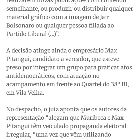
realizarem novas publicações com conteúdo
Expediente
Expediente
Expediente
Expediente
semelhante, ou produzir ou distribuir qualquer
Contato
Contato
Contato
Contato
material gráfico com a imagem de Jair
Anuncie
Anuncie
Anuncie
Anuncie
Bolsonaro ou qualquer pessoa filiada ao
Partido Liberal (…)”.
Termos de Uso
Termos de Uso
Termos de Uso
Termos de Uso
A decisão atinge ainda o empresário Max
Privacidade
Privacidade
Privacidade
Privacidade
Pitangui, candidato a vereador, que esteve
preso por integrar um grupo para praticar atos
antidemocráticos, com atuação no
acampamento em frente ao Quartel do 38º BI,
em Vila Velha.
No despacho, o juiz aponta que os autores da
representação “alegam que Muribeca e Max
Pitangui têm veiculado propaganda eleitoral
irregular, “uma vez que vêm utilizando