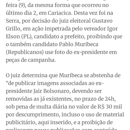
feira (9), da mesma forma que ocorreu no
Cidades
Cidades
Cidades
Cidades
último dia 2, em Cariacica. Desta vez foi na
Direitos
Direitos
Direitos
Direitos
Serra, por decisão do juiz eleitoral Gustavo
Economia
Economia
Economia
Economia
Grillo, em ação impetrada pelo vereador Igor
Cultura
Cultura
Cultura
Cultura
Elson (PL), candidato a prefeito, proibindo que
Colunas
Colunas
Colunas
Colunas
o também candidato Pablo Muribeca
Caetano Roque
Caetano Roque
Caetano Roque
Caetano Roque
(Republicanos) use foto do ex-presidente em
peças de campanha.
Gustavo Bastos
Gustavo Bastos
Gustavo Bastos
Gustavo Bastos
Jr Mignone (in memorian)
Jr Mignone (in memorian)
Jr Mignone (in memorian)
Jr Mignone (in memorian)
O juiz determina que Muribeca se abstenha de
Wanda Sily
Wanda Sily
Wanda Sily
Wanda Sily
“de publicar imagens associadas ao ex-
presidente Jair Bolsonaro, devendo ser
Publicidade Legal
Publicidade Legal
Publicidade Legal
Publicidade Legal
removidas as já existentes, no prazo de 24h,
Anuncie
Anuncie
Anuncie
Anuncie
sob pena de multa diária no valor de R$ 30 mil
por descumprimento, incluso o uso de material
publicitário, aqui inserido, e a proibição de
Quem Somos
Quem Somos
Quem Somos
Quem Somos