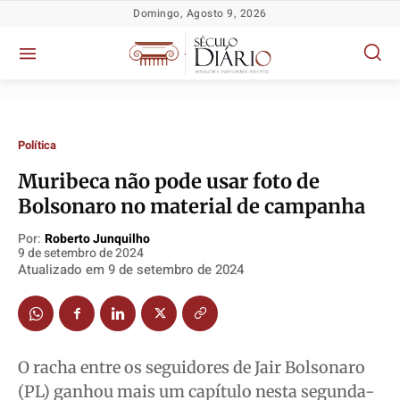
Domingo, Agosto 9, 2026
Política
Muribeca não pode usar foto de
Política
Política
Política
Política
Bolsonaro no material de campanha
Socioeconômicas
Socioeconômicas
Socioeconômicas
Socioeconômicas
Por:
Roberto Junquilho
9 de setembro de 2024
TV Século
TV Século
TV Século
TV Século
Atualizado em
9 de setembro de 2024
Justiça
Justiça
Justiça
Justiça
Educação
Educação
Educação
Educação
Segurança
Segurança
Segurança
Segurança
Meio Ambiente
Meio Ambiente
Meio Ambiente
Meio Ambiente
O racha entre os seguidores de Jair Bolsonaro
(PL) ganhou mais um capítulo nesta segunda-
Saúde
Saúde
Saúde
Saúde