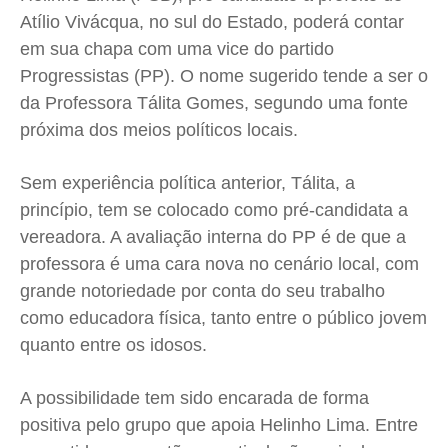
Atílio Vivácqua, no sul do Estado, poderá contar
Quem Somos
Quem Somos
Quem Somos
Quem Somos
em sua chapa com uma vice do partido
Expediente
Expediente
Expediente
Expediente
Progressistas (PP). O nome sugerido tende a ser o
Contato
Contato
Contato
Contato
da Professora Tálita Gomes, segundo uma fonte
Anuncie
Anuncie
Anuncie
Anuncie
próxima dos meios políticos locais.
Sem experiência política anterior, Tálita, a
Termos de Uso
Termos de Uso
Termos de Uso
Termos de Uso
princípio, tem se colocado como pré-candidata a
Privacidade
Privacidade
Privacidade
Privacidade
vereadora. A avaliação interna do PP é de que a
professora é uma cara nova no cenário local, com
grande notoriedade por conta do seu trabalho
como educadora física, tanto entre o público jovem
quanto entre os idosos.
A possibilidade tem sido encarada de forma
positiva pelo grupo que apoia Helinho Lima. Entre