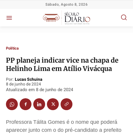
Sábado, Agosto 8, 2026
Política
PP planeja indicar vice na chapa de
Helinho Lima em Atílio Vivácqua
Por:
Lucas Schuina
Política
Política
Política
Política
8 de junho de 2024
Atualizado em
8 de junho de 2024
Socioeconômicas
Socioeconômicas
Socioeconômicas
Socioeconômicas
TV Século
TV Século
TV Século
TV Século
Justiça
Justiça
Justiça
Justiça
Educação
Educação
Educação
Educação
Professora Tálita Gomes é o nome que poderá
Segurança
Segurança
Segurança
Segurança
aparecer junto com o do pré-candidato a prefeito