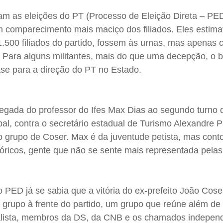
am as eleições do PT (Processo de Eleição Direta – PE
 comparecimento mais maciço dos filiados. Eles estim
.500 filiados do partido, fossem às urnas, mas apenas c
Para alguns militantes, mais do que uma decepção, o b
se para a direção do PT no Estado.
gada do professor do Ifes Max Dias ao segundo turno 
ipal, contra o secretário estadual de Turismo Alexandre 
o grupo de Coser. Max é da juventude petista, mas con
tóricos, gente que não se sente mais representada pelas
 PED já se sabia que a vitória do ex-prefeito João Cose
 grupo à frente do partido, um grupo que reúne além de
cialista, membros da DS, da CNB e os chamados indepen