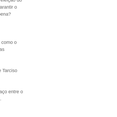
eleição do
rantir o
 pena?
e como o
das
 Tarciso
aço entre o
).