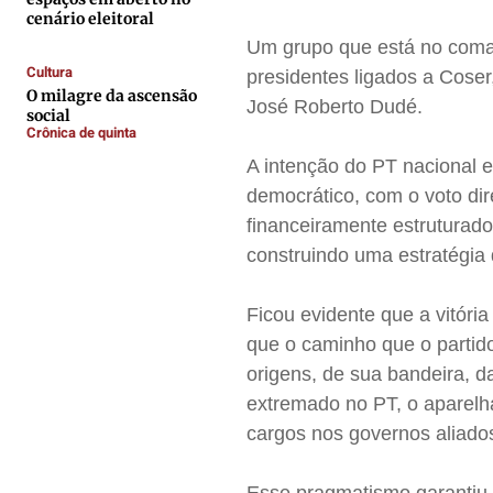
Contato
Contato
Contato
Contato
cenário eleitoral
Anuncie
Anuncie
Anuncie
Anuncie
Um grupo que está no coman
Cultura
presidentes ligados a Coser
O milagre da ascensão
José Roberto Dudé.
Termos de Uso
Termos de Uso
Termos de Uso
Termos de Uso
social
Crônica de quinta
Privacidade
Privacidade
Privacidade
Privacidade
A intenção do PT nacional 
democrático, com o voto di
financeiramente estruturado
construindo uma estratégia 
Ficou evidente que a vitóri
que o caminho que o partid
origens, de sua bandeira, 
extremado no PT, o aparelha
cargos nos governos aliado