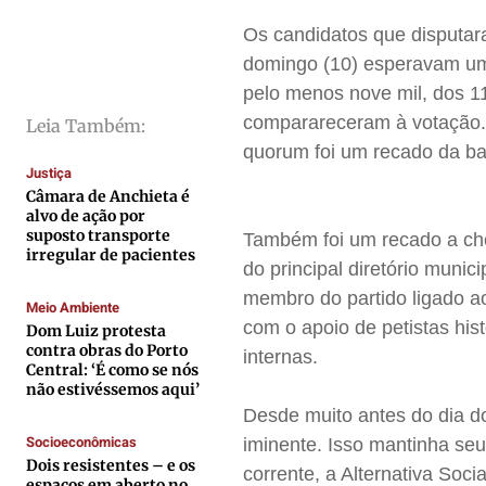
Direitos
Direitos
Direitos
Direitos
Os candidatos que disputar
Economia
Economia
Economia
Economia
domingo (10) esperavam um
Cultura
Cultura
Cultura
Cultura
pelo menos nove mil, dos 11
comparareceram à votação. 
Colunas
Colunas
Colunas
Colunas
Leia Também:
quorum foi um recado da ba
Caetano Roque
Caetano Roque
Caetano Roque
Caetano Roque
Justiça
Gustavo Bastos
Gustavo Bastos
Gustavo Bastos
Gustavo Bastos
Câmara de Anchieta é
alvo de ação por
Jr Mignone (in memorian)
Jr Mignone (in memorian)
Jr Mignone (in memorian)
Jr Mignone (in memorian)
suposto transporte
Também foi um recado a che
irregular de pacientes
Wanda Sily
Wanda Sily
Wanda Sily
Wanda Sily
do principal diretório munic
membro do partido ligado a
Meio Ambiente
com o apoio de petistas his
Publicidade Legal
Publicidade Legal
Publicidade Legal
Publicidade Legal
Dom Luiz protesta
contra obras do Porto
internas.
Anuncie
Anuncie
Anuncie
Anuncie
Central: ‘É como se nós
não estivéssemos aqui’
Desde muito antes do dia do
Quem Somos
Quem Somos
Quem Somos
Quem Somos
Socioeconômicas
iminente. Isso mantinha seu
Expediente
Expediente
Expediente
Expediente
Dois resistentes – e os
corrente, a Alternativa So
espaços em aberto no