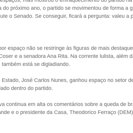
espaços, mas mostrou o enfraquecimento do partido na 
 do próximo ano, o partido se movimentou de forma a ga
ute o Senado. Se conseguir, ficará a pergunta: valeu a
por espaço não se restringe às figuras de mais destaqu
 Coser e a senadora Ana Rita. Na corrente lulista, além 
io também está se digladiando.
 Estado, José Carlos Nunes, ganhou espaço no setor de
lado dentro do partido.
va continua em alta os comentários sobre a queda de br
nde e o presidente da Casa, Theodorico Ferraço (DEM