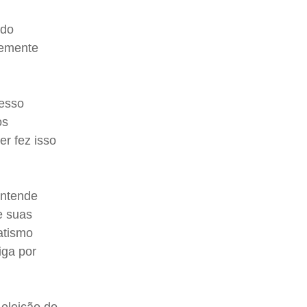
ido
temente
cesso
os
er fez isso
entende
e suas
atismo
iga por