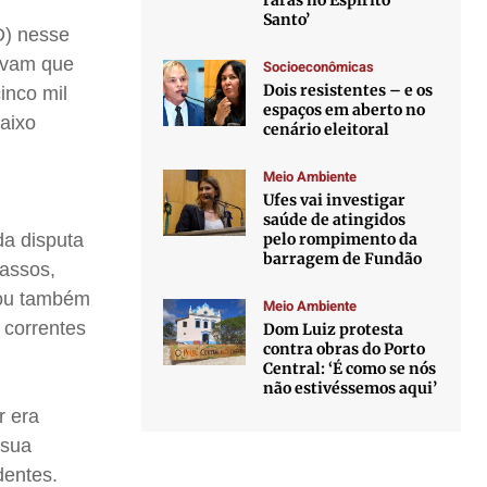
raras no Espírito
Santo’
D) nesse
avam que
Socioeconômicas
Dois resistentes – e os
inco mil
espaços em aberto no
aixo
cenário eleitoral
Meio Ambiente
Ufes vai investigar
saúde de atingidos
pelo rompimento da
da disputa
barragem de Fundão
Passos,
tou também
Meio Ambiente
 correntes
Dom Luiz protesta
contra obras do Porto
Central: ‘É como se nós
não estivéssemos aqui’
r era
 sua
dentes.