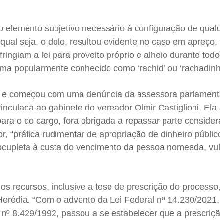
o elemento subjetivo necessário à configuração de qual
 qual seja, o dolo, resultou evidente no caso em apreço,
fringiam a lei para proveito próprio e alheio durante tod
a popularmente conhecido como ‘rachid’ ou ‘rachadinh
012 e começou com uma denúncia da assessora parlament
nculada ao gabinete do vereador Olmir Castiglioni. Ela
ra o do cargo, fora obrigada a repassar parte consider
, “prática rudimentar de apropriação de dinheiro públi
ocupleta à custa do vencimento da pessoa nomeada, vu
 os recursos, inclusive a tese de prescrição do processo
 Herédia. “Com o advento da Lei Federal nº 14.230/2021
 nº 8.429/1992, passou a se estabelecer que a prescriç