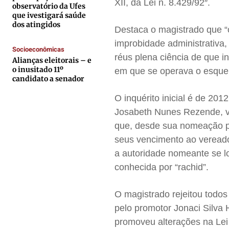
XII, da Lei n. 8.429/92″.
Contato
Contato
Contato
Contato
observatório da Ufes
que ivestigará saúde
Anuncie
Anuncie
Anuncie
Anuncie
dos atingidos
Destaca o magistrado que “
improbidade administrativa,
Socioeconômicas
Termos de Uso
Termos de Uso
Termos de Uso
Termos de Uso
réus plena ciência de que in
Alianças eleitorais – e
Privacidade
Privacidade
Privacidade
Privacidade
o inusitado 11º
em que se operava o esquem
candidato a senador
O inquérito inicial é de 2
Josabeth Nunes Rezende, vi
que, desde sua nomeação pa
seus vencimento ao vereador
a autoridade nomeante se l
conhecida por “rachid”.
O magistrado rejeitou todos
pelo promotor Jonaci Silva
promoveu alterações na Lei