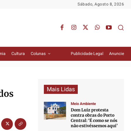
Sábado, Agosto 8, 2026
mia
Cultura
Colunas
Publicidade Legal
Anuncie
Mais Lidas
ados
Meio Ambiente
Dom Luiz protesta
contra obras do Porto
Central: ‘É como se nós
não estivéssemos aqui’