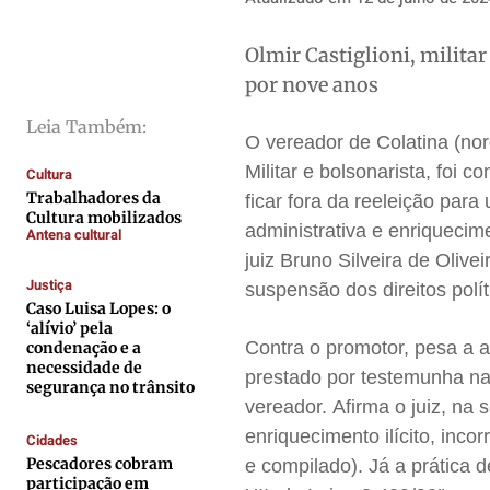
Direitos
Direitos
Direitos
Direitos
Olmir Castiglioni, militar
Economia
Economia
Economia
Economia
por nove anos
Cultura
Cultura
Cultura
Cultura
Colunas
Colunas
Colunas
Colunas
Leia Também:
O vereador de Colatina (nor
Caetano Roque
Caetano Roque
Caetano Roque
Caetano Roque
Militar e bolsonarista, foi 
Cultura
Gustavo Bastos
Gustavo Bastos
Gustavo Bastos
Gustavo Bastos
Trabalhadores da
ficar fora da reeleição par
Cultura mobilizados
Jr Mignone (in memorian)
Jr Mignone (in memorian)
Jr Mignone (in memorian)
Jr Mignone (in memorian)
administrativa e enriquecim
Antena cultural
Wanda Sily
Wanda Sily
Wanda Sily
Wanda Sily
juiz Bruno Silveira de Oliv
Justiça
suspensão dos direitos polí
Caso Luisa Lopes: o
‘alívio’ pela
Publicidade Legal
Publicidade Legal
Publicidade Legal
Publicidade Legal
Contra o promotor, pesa a a
condenação e a
Anuncie
Anuncie
Anuncie
Anuncie
necessidade de
prestado por testemunha na 
segurança no trânsito
vereador. Afirma o juiz, na 
Quem Somos
Quem Somos
Quem Somos
Quem Somos
enriquecimento ilícito, i
ncorr
Cidades
Pescadores cobram
Expediente
Expediente
Expediente
Expediente
e compilado). Já a prática d
participação em