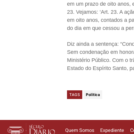
em um prazo de oito anos, e
23. Vejamos: ‘Art. 23. A aç
em oito anos, contados a pa
do dia em que cessou a per
Diz ainda a sentença: “Con
Sem condenação em honorári
Ministério Público. Com o tr
Estado do Espírito Santo, p
TAGS
Política
Quem Somos
Expediente
C