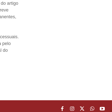
do artigo
creve
manentes,
cessuais.
a pelo
al do