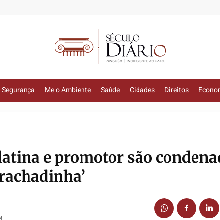
Segurança
Meio Ambiente
Saúde
Cidades
Direitos
Econo
olatina e promotor são conden
‘rachadinha’
4