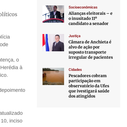
Socioeconômicas
Alianças eleitorais – e
olíticos
o inusitado 11º
candidato a senador
Justiça
lícia
Câmara de Anchieta é
pode
alvo de ação por
suposto transporte
irregular de pacientes
ntença, o
 Herédia à
Cidades
ico.
Pescadores cobram
participação em
observatório da Ufes
 depoimento
que ivestigará saúde
dos atingidos
 atualizado
 10, inciso