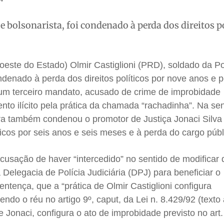
 e bolsonarista, foi condenado à perda dos direitos p
oeste do Estado) Olmir Castiglioni (PRD), soldado da Po
condenado à perda dos direitos políticos por nove anos e 
a um terceiro mandato, acusado de crime de improbidade
ento ilícito pela prática da chamada “rachadinha”. Na se
eira também condenou o promotor de Justiça Jonaci Silva
ticos por seis anos e seis meses e à perda do cargo públ
cusação de haver “intercedido” no sentido de modificar
Delegacia de Polícia Judiciária (DPJ) para beneficiar o
sentença, que a “prática de Olmir Castiglioni configura
endo o réu no artigo 9º, caput, da Lei n. 8.429/92 (texto
e Jonaci, configura o ato de improbidade previsto no art.