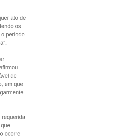
quer ato de
 tendo os
o o período
a”.
ar
 afirmou
ável de
co, em que
lgarmente
, requerida
, que
ão ocorre