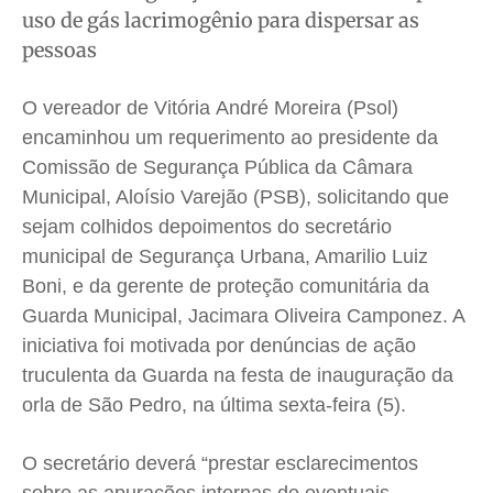
uso de gás lacrimogênio para dispersar as
Cidades
Cidades
Cidades
Cidades
pessoas
Direitos
Direitos
Direitos
Direitos
Economia
Economia
Economia
Economia
O vereador de Vitória André Moreira (Psol)
Cultura
Cultura
Cultura
Cultura
encaminhou um requerimento ao presidente da
Comissão de Segurança Pública da Câmara
Colunas
Colunas
Colunas
Colunas
Municipal, Aloísio Varejão (PSB), solicitando que
Caetano Roque
Caetano Roque
Caetano Roque
Caetano Roque
sejam colhidos depoimentos do secretário
Gustavo Bastos
Gustavo Bastos
Gustavo Bastos
Gustavo Bastos
municipal de Segurança Urbana, Amarilio Luiz
Jr Mignone (in memorian)
Jr Mignone (in memorian)
Jr Mignone (in memorian)
Jr Mignone (in memorian)
Boni, e da gerente de proteção comunitária da
Wanda Sily
Wanda Sily
Wanda Sily
Wanda Sily
Guarda Municipal, Jacimara Oliveira Camponez. A
iniciativa foi motivada por denúncias de ação
truculenta da Guarda na festa de inauguração da
Publicidade Legal
Publicidade Legal
Publicidade Legal
Publicidade Legal
orla de São Pedro, na última sexta-feira (5).
Anuncie
Anuncie
Anuncie
Anuncie
O secretário deverá “prestar esclarecimentos
Quem Somos
Quem Somos
Quem Somos
Quem Somos