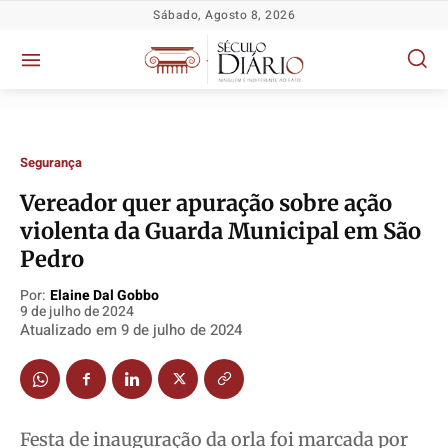
Sábado, Agosto 8, 2026
Segurança
Vereador quer apuração sobre ação
violenta da Guarda Municipal em São
Política
Política
Política
Política
Pedro
Socioeconômicas
Socioeconômicas
Socioeconômicas
Socioeconômicas
Por:
Elaine Dal Gobbo
TV Século
TV Século
TV Século
TV Século
9 de julho de 2024
Justiça
Justiça
Justiça
Justiça
Atualizado em
9 de julho de 2024
Educação
Educação
Educação
Educação
Segurança
Segurança
Segurança
Segurança
Meio Ambiente
Meio Ambiente
Meio Ambiente
Meio Ambiente
Festa de inauguração da orla foi marcada por
Saúde
Saúde
Saúde
Saúde