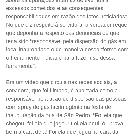
sobre as apurações internas de eventuais
Expediente
Expediente
Expediente
Expediente
excessos cometidos e as consequentes
Contato
Contato
Contato
Contato
responsabilidades em razão dos fatos noticiados”.
Anuncie
Anuncie
Anuncie
Anuncie
No que diz respeito à servidora, o vereador requer
que deponha a respeito das denúncias de que
teria sido “responsável pela dispersão do gás em
Termos de Uso
Termos de Uso
Termos de Uso
Termos de Uso
local inapropriado e de maneira desconforme com
Privacidade
Privacidade
Privacidade
Privacidade
o treinamento indicado para fazer uso dessa
ferramenta”.
Em um vídeo que circula nas redes sociais, a
servidora, que foi filmada, é apontada como a
responsável pela ação de dispersão das pessoas
com spray de gás lacrimogênio na festa de
inauguração da orla de São Pedro. “Foi ela que
chegou, foi ela que jogou! Foi ela aqui, ó! Grava
bem a cara dela! Foi ela que jogou na cara da