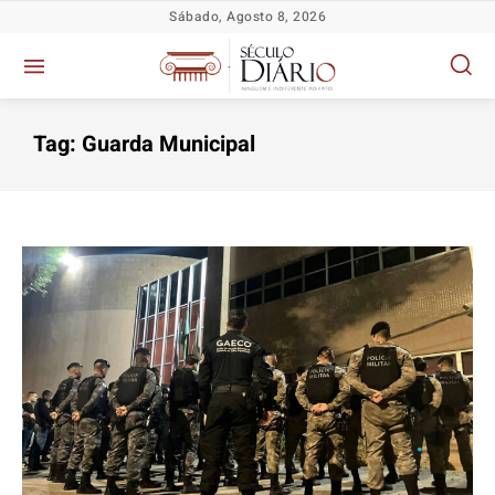
Sábado, Agosto 8, 2026
Tag:
Guarda Municipal
Política
Política
Política
Política
Socioeconômicas
Socioeconômicas
Socioeconômicas
Socioeconômicas
TV Século
TV Século
TV Século
TV Século