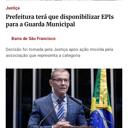
Publicidade Legal
Publicidade Legal
Publicidade Legal
Publicidade Legal
Justiça
Anuncie
Anuncie
Anuncie
Anuncie
Prefeitura terá que disponibilizar EPIs
para a Guarda Municipal
Quem Somos
Quem Somos
Quem Somos
Quem Somos
Barra de São Francisco
Expediente
Expediente
Expediente
Expediente
Decisão foi tomada pela Justiça após ação movida pela
Contato
Contato
Contato
Contato
associação que representa a categoria
Anuncie
Anuncie
Anuncie
Anuncie
Termos de Uso
Termos de Uso
Termos de Uso
Termos de Uso
Privacidade
Privacidade
Privacidade
Privacidade