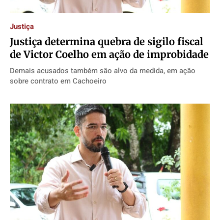
Quem Somos
Quem Somos
Quem Somos
Quem Somos
Justiça
Expediente
Expediente
Expediente
Expediente
Justiça determina quebra de sigilo fiscal
de Victor Coelho em ação de improbidade
Contato
Contato
Contato
Contato
Anuncie
Anuncie
Anuncie
Anuncie
Demais acusados também são alvo da medida, em ação
sobre contrato em Cachoeiro
Termos de Uso
Termos de Uso
Termos de Uso
Termos de Uso
Privacidade
Privacidade
Privacidade
Privacidade