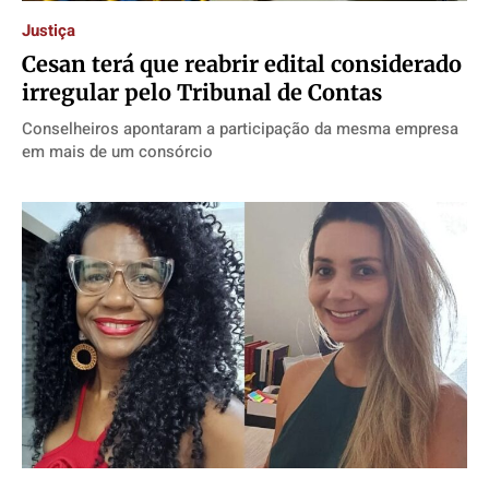
Publicidade Legal
Publicidade Legal
Publicidade Legal
Publicidade Legal
Justiça
Anuncie
Anuncie
Anuncie
Anuncie
Cesan terá que reabrir edital considerado
irregular pelo Tribunal de Contas
Quem Somos
Quem Somos
Quem Somos
Quem Somos
Conselheiros apontaram a participação da mesma empresa
Expediente
Expediente
Expediente
Expediente
em mais de um consórcio
Contato
Contato
Contato
Contato
Anuncie
Anuncie
Anuncie
Anuncie
Termos de Uso
Termos de Uso
Termos de Uso
Termos de Uso
Privacidade
Privacidade
Privacidade
Privacidade