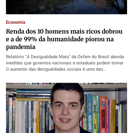
Contato
Contato
Contato
Contato
Anuncie
Anuncie
Anuncie
Anuncie
Economia
Renda dos 10 homens mais ricos dobrou
Termos de Uso
Termos de Uso
Termos de Uso
Termos de Uso
e a de 99% da humanidade piorou na
Privacidade
Privacidade
Privacidade
Privacidade
pandemia
Relatório "A Desigualdade Mata" da Oxfam do Brasil aborda
medidas que governos nacionais e estaduais podem tomar
O aumento das desigualdades sociais é uma das...