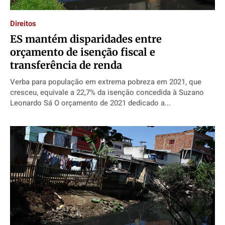
Cidades
Cidades
Cidades
Cidades
Direitos
Direitos
Direitos
Direitos
Direitos
Economia
Economia
Economia
Economia
ES mantém disparidades entre
Cultura
Cultura
Cultura
Cultura
orçamento de isenção fiscal e
transferência de renda
Colunas
Colunas
Colunas
Colunas
Verba para população em extrema pobreza em 2021, que
Caetano Roque
Caetano Roque
Caetano Roque
Caetano Roque
cresceu, equivale a 22,7% da isenção concedida à Suzano
Gustavo Bastos
Gustavo Bastos
Gustavo Bastos
Gustavo Bastos
Leonardo Sá O orçamento de 2021 dedicado a...
Jr Mignone (in memorian)
Jr Mignone (in memorian)
Jr Mignone (in memorian)
Jr Mignone (in memorian)
Wanda Sily
Wanda Sily
Wanda Sily
Wanda Sily
Publicidade Legal
Publicidade Legal
Publicidade Legal
Publicidade Legal
Anuncie
Anuncie
Anuncie
Anuncie
Quem Somos
Quem Somos
Quem Somos
Quem Somos
Expediente
Expediente
Expediente
Expediente