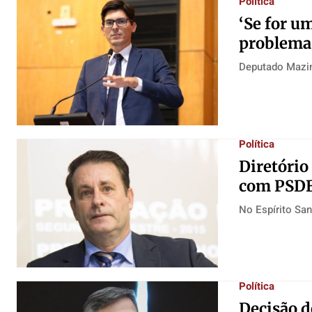
Política
‘Se for u
problema 
Deputado Mazin
Política
Diretório
com PSD
No Espírito San
Política
Decisão 