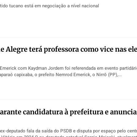
tido tucano está em negociação a nível nacional
de Alegre terá professora como vice nas el
merick com Kaydman Jordem foi referendada em evento partidário Em Alegr
paraó capixaba, o prefeito Nemrod Emerick, o Nirrô (PP),...
arante candidatura à prefeitura e anunci
 ex-deputado fala da saída do PSDB e disputa por espaço pelo centr