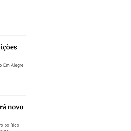
eições
e,
ará novo
o político