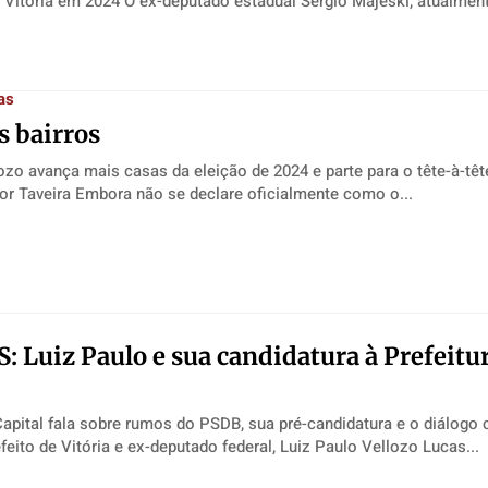
nas eleições de Vitória em 2024 O ex-deputado estadual Sergio Majeski, atualm
as
s bairros
ozo avança mais casas da eleição de 2024 e parte para o tête-à-tê
o eleitorado Vitor Taveira Embora não se declare oficialmente como o...
S: Luiz Paulo e sua candidatura à Prefeitu
Capital fala sobre rumos do PSDB, sua pré-candidatura e o diálogo
s Ex-prefeito de Vitória e ex-deputado federal, Luiz Paulo Vellozo Lucas...