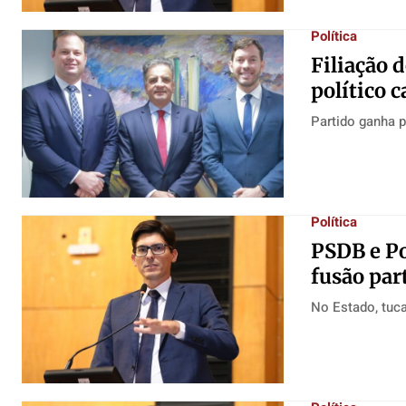
Política
Filiação 
político 
Partido ganha 
Política
PSDB e Po
fusão par
No Estado, tuc