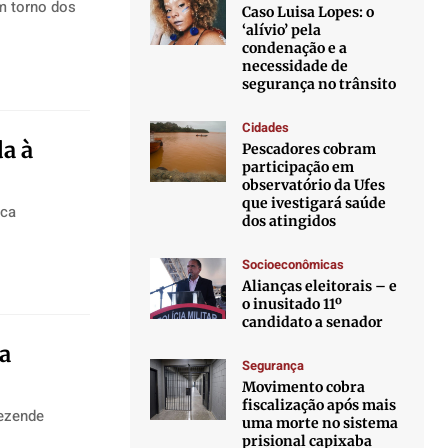
m torno dos
Caso Luisa Lopes: o
‘alívio’ pela
condenação e a
necessidade de
segurança no trânsito
Cidades
a à
Pescadores cobram
participação em
observatório da Ufes
que ivestigará saúde
ica
dos atingidos
Socioeconômicas
Alianças eleitorais – e
o inusitado 11º
candidato a senador
a
Segurança
Movimento cobra
fiscalização após mais
Rezende
uma morte no sistema
prisional capixaba