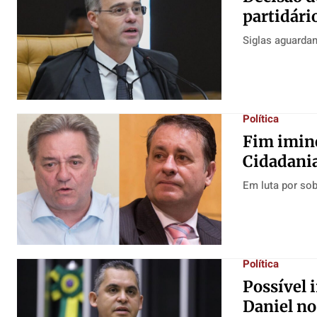
partidári
Siglas aguarda
Política
Fim imine
Cidadania
Em luta por so
Política
Possível 
Daniel no