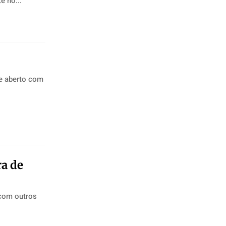
ente no...
te aberto com
ra de
 com outros