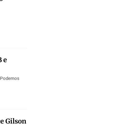
 e
o Podemos
e Gilson