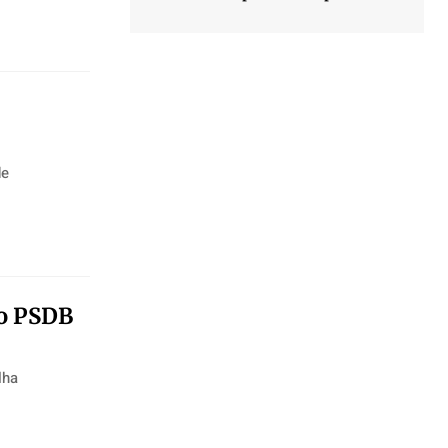
de
do PSDB
lha