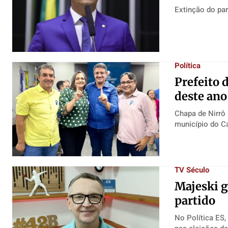
Extinção do par
Política
Prefeito 
deste ano
Chapa de Nirrô E
município do Ca
TV Século
Majeski g
partido
No Política ES,