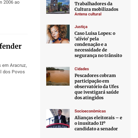
m 2006 ao
Trabalhadores da
Cultura mobilizados
Antena cultural
Justiça
Caso Luisa Lopes: o
‘alívio’ pela
condenação e a
efender
necessidade de
segurança no trânsito
s em Aracruz,
Cidades
Pescadores cobram
participação em
observatório da Ufes
que ivestigará saúde
dos atingidos
Socioeconômicas
Alianças eleitorais – e
o inusitado 11º
candidato a senador