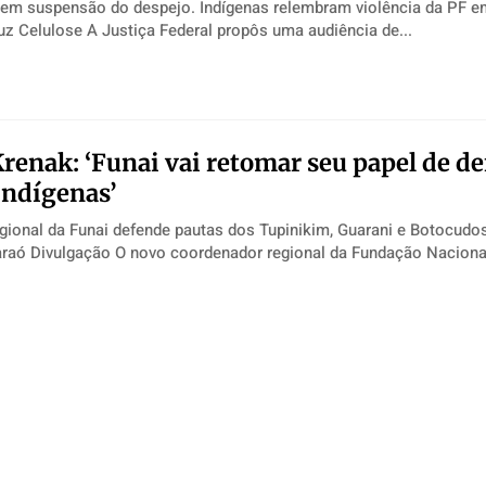
m suspensão do despejo. Indígenas relembram violência da PF e
atender a Aracruz Celulose A Justiça Federal propôs uma audiência de...
renak: ‘Funai vai retomar seu papel de d
indígenas’
gional da Funai defende pautas dos Tupinikim, Guarani e Botocudo
 Nacional dos Povos