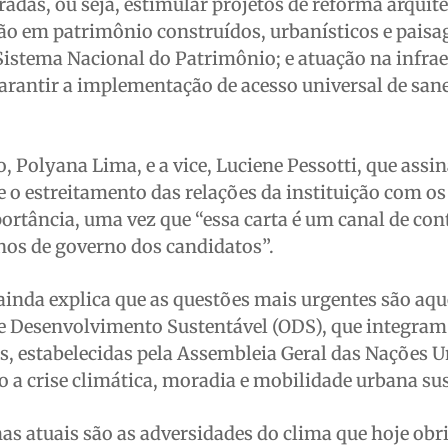
radas, ou seja, estimular projetos de reforma arquit
o em patrimônio construídos, urbanísticos e paisag
istema Nacional do Patrimônio; e atuação na infrae
garantir a implementação de acesso universal de sa
o, Polyana Lima, e a vice, Luciene Pessotti, que assi
o estreitamento das relações da instituição com os
ortância, uma vez que “essa carta é um canal de con
nos de governo dos candidatos”.
 ainda explica que as questões mais urgentes são aqu
de Desenvolvimento Sustentável (ODS), que integra
is, estabelecidas pela Assembleia Geral das Nações 
a crise climática, moradia e mobilidade urbana sus
s atuais são as adversidades do clima que hoje ob