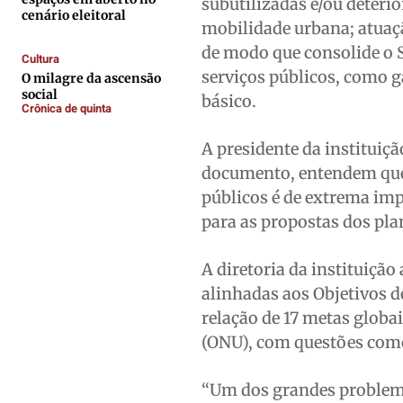
subutilizadas e/ou deterio
Contato
Contato
Contato
Contato
cenário eleitoral
mobilidade urbana; atuaçã
Anuncie
Anuncie
Anuncie
Anuncie
de modo que consolide o S
Cultura
serviços públicos, como 
O milagre da ascensão
Termos de Uso
Termos de Uso
Termos de Uso
Termos de Uso
social
básico.
Crônica de quinta
Privacidade
Privacidade
Privacidade
Privacidade
A presidente da instituiçã
documento, entendem que 
públicos é de extrema imp
para as propostas dos pla
A diretoria da instituição
alinhadas aos Objetivos 
relação de 17 metas globa
(ONU), com questões como 
“Um dos grandes problema