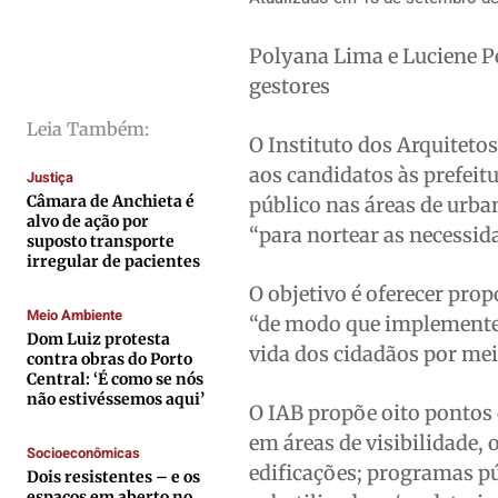
Direitos
Direitos
Direitos
Direitos
Polyana Lima e Luciene P
Economia
Economia
Economia
Economia
gestores
Cultura
Cultura
Cultura
Cultura
Colunas
Colunas
Colunas
Colunas
Leia Também:
O Instituto dos Arquitetos
Caetano Roque
Caetano Roque
Caetano Roque
Caetano Roque
aos candidatos às prefeit
Justiça
Gustavo Bastos
Gustavo Bastos
Gustavo Bastos
Gustavo Bastos
Câmara de Anchieta é
público nas áreas de urb
alvo de ação por
Jr Mignone (in memorian)
Jr Mignone (in memorian)
Jr Mignone (in memorian)
Jr Mignone (in memorian)
“para nortear as necessid
suposto transporte
irregular de pacientes
Wanda Sily
Wanda Sily
Wanda Sily
Wanda Sily
O objetivo é oferecer prop
Meio Ambiente
“de modo que implementem
Publicidade Legal
Publicidade Legal
Publicidade Legal
Publicidade Legal
Dom Luiz protesta
vida dos cidadãos por mei
contra obras do Porto
Anuncie
Anuncie
Anuncie
Anuncie
Central: ‘É como se nós
não estivéssemos aqui’
O IAB propõe oito pontos c
Quem Somos
Quem Somos
Quem Somos
Quem Somos
em áreas de visibilidade, 
Socioeconômicas
edificações; programas pú
Expediente
Expediente
Expediente
Expediente
Dois resistentes – e os
espaços em aberto no