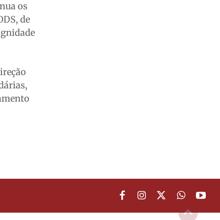
inua os
 ODS, de
ignidade
direção
dárias,
jamento