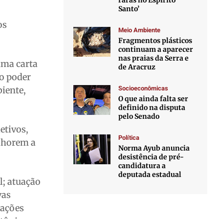
raras no Espírito
Santo’
os
Meio Ambiente
Fragmentos plásticos
continuam a aparecer
nas praias da Serra e
 uma carta
de Aracruz
ao poder
Socioeconômicas
iente,
O que ainda falta ser
definido na disputa
pelo Senado
etivos,
Política
elhorem a
Norma Ayub anuncia
desistência de pré-
candidatura a
deputada estadual
l; atuação
vas
cações