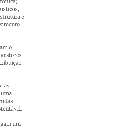
etônica;
ísticos,
strutura e
neamento
nam o
 gestores
tribuição
elas
m uma
Unidas
tentável.
rigam um