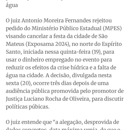
Saúde
Saúde
Saúde
Saúde
água
Cidades
Cidades
Cidades
Cidades
O juiz Antonio Moreira Fernandes rejeitou
Direitos
Direitos
Direitos
Direitos
pedido do Ministério Público Estadual (MPES)
Economia
Economia
Economia
Economia
visando cancelar a festa da cidade de São
Cultura
Cultura
Cultura
Cultura
Mateus (Exposama 2024), no norte do Espírito
Colunas
Colunas
Colunas
Colunas
Santo, iniciada nessa quinta-feira (19), para
Caetano Roque
Caetano Roque
Caetano Roque
Caetano Roque
usar o dinheiro empregado no evento para
Gustavo Bastos
Gustavo Bastos
Gustavo Bastos
Gustavo Bastos
reduzir os efeitos da crise hídrica e a falta de
Jr Mignone (in memorian)
Jr Mignone (in memorian)
Jr Mignone (in memorian)
Jr Mignone (in memorian)
água na cidade. A decisão, divulgada nesta
sexta (20), ocorre três dias depois de uma
Wanda Sily
Wanda Sily
Wanda Sily
Wanda Sily
audiência pública promovida pelo promotor de
Justiça Luciano Rocha de Oliveira, para discutir
Publicidade Legal
Publicidade Legal
Publicidade Legal
Publicidade Legal
políticas púbicas.
Anuncie
Anuncie
Anuncie
Anuncie
O juiz entende que “a alegação, desprovida de
Quem Somos
Quem Somos
Quem Somos
Quem Somos
dados concretos, data máxima venia, de que o