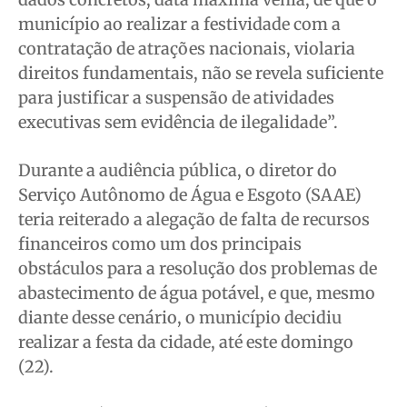
município ao realizar a festividade com a
Expediente
Expediente
Expediente
Expediente
contratação de atrações nacionais, violaria
Contato
Contato
Contato
Contato
direitos fundamentais, não se revela suficiente
Anuncie
Anuncie
Anuncie
Anuncie
para justificar a suspensão de atividades
executivas sem evidência de ilegalidade”.
Termos de Uso
Termos de Uso
Termos de Uso
Termos de Uso
Privacidade
Privacidade
Privacidade
Privacidade
Durante a audiência pública, o diretor do
Serviço Autônomo de Água e Esgoto (SAAE)
teria reiterado a alegação de falta de recursos
financeiros como um dos principais
obstáculos para a resolução dos problemas de
abastecimento de água potável, e que, mesmo
diante desse cenário, o município decidiu
realizar a festa da cidade, até este domingo
(22).