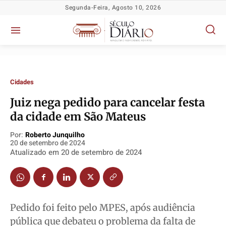
Segunda-Feira, Agosto 10, 2026
Cidades
Juiz nega pedido para cancelar festa
da cidade em São Mateus
Política
Política
Política
Política
Por:
Roberto Junquilho
Socioeconômicas
Socioeconômicas
Socioeconômicas
Socioeconômicas
20 de setembro de 2024
Atualizado em
20 de setembro de 2024
TV Século
TV Século
TV Século
TV Século
Justiça
Justiça
Justiça
Justiça
Educação
Educação
Educação
Educação
Segurança
Segurança
Segurança
Segurança
Pedido foi feito pelo MPES, após audiência
Meio Ambiente
Meio Ambiente
Meio Ambiente
Meio Ambiente
pública que debateu o problema da falta de