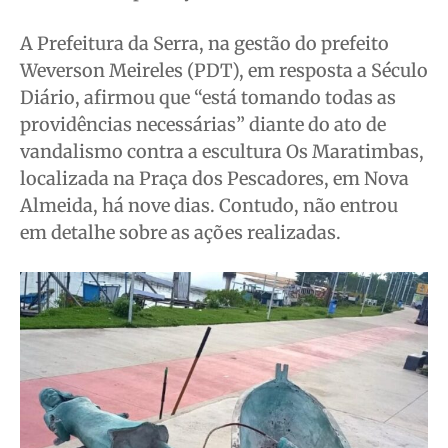
Meio Ambiente
Meio Ambiente
Meio Ambiente
Meio Ambiente
Saúde
Saúde
Saúde
Saúde
A Prefeitura da Serra, na gestão do prefeito
Cidades
Cidades
Cidades
Cidades
Weverson Meireles (PDT), em resposta a Século
Diário, afirmou que “está tomando todas as
Direitos
Direitos
Direitos
Direitos
providências necessárias” diante do ato de
Economia
Economia
Economia
Economia
vandalismo contra a escultura Os Maratimbas,
Cultura
Cultura
Cultura
Cultura
localizada na Praça dos Pescadores, em Nova
Colunas
Colunas
Colunas
Colunas
Almeida, há nove dias. Contudo, não entrou
Caetano Roque
Caetano Roque
Caetano Roque
Caetano Roque
em detalhe sobre as ações realizadas.
Gustavo Bastos
Gustavo Bastos
Gustavo Bastos
Gustavo Bastos
Jr Mignone (in memorian)
Jr Mignone (in memorian)
Jr Mignone (in memorian)
Jr Mignone (in memorian)
Wanda Sily
Wanda Sily
Wanda Sily
Wanda Sily
Publicidade Legal
Publicidade Legal
Publicidade Legal
Publicidade Legal
Anuncie
Anuncie
Anuncie
Anuncie