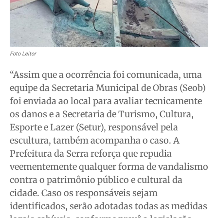
Quem Somos
Quem Somos
Quem Somos
Quem Somos
Expediente
Expediente
Expediente
Expediente
Contato
Contato
Contato
Contato
Foto Leitor
Anuncie
Anuncie
Anuncie
Anuncie
“Assim que a ocorrência foi comunicada, uma
Termos de Uso
Termos de Uso
Termos de Uso
Termos de Uso
equipe da Secretaria Municipal de Obras (Seob)
foi enviada ao local para avaliar tecnicamente
Privacidade
Privacidade
Privacidade
Privacidade
os danos e a Secretaria de Turismo, Cultura,
Esporte e Lazer (Setur), responsável pela
escultura, também acompanha o caso. A
Prefeitura da Serra reforça que repudia
veementemente qualquer forma de vandalismo
contra o patrimônio público e cultural da
cidade. Caso os responsáveis sejam
identificados, serão adotadas todas as medidas