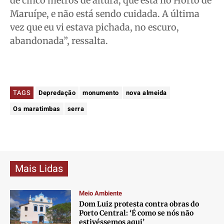
de cinco metros de altura, que está no Horto de
Maruípe, e não está sendo cuidada. A última
vez que eu vi estava pichada, no escuro,
abandonada”, ressalta.
TAGS
Depredação
monumento
nova almeida
Os maratimbas
serra
Mais Lidas
Meio Ambiente
Dom Luiz protesta contra obras do
Porto Central: ‘É como se nós não
estivéssemos aqui’