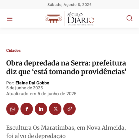
Sábado, Agosto 8, 2026
Cidades
Obra depredada na Serra: prefeitura
diz que ‘está tomando providências’
Por:
Elaine Dal Gobbo
Política
Política
Política
Política
5 de junho de 2025
Atualizado em
5 de junho de 2025
Socioeconômicas
Socioeconômicas
Socioeconômicas
Socioeconômicas
TV Século
TV Século
TV Século
TV Século
Justiça
Justiça
Justiça
Justiça
Educação
Educação
Educação
Educação
Escultura Os Maratimbas, em Nova Almeida,
Segurança
Segurança
Segurança
Segurança
foi alvo de depredação