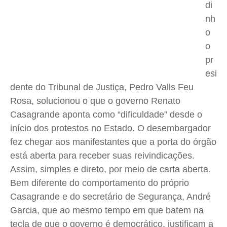
di
Saúde
Saúde
Saúde
Saúde
nh
Cidades
Cidades
Cidades
Cidades
o
Direitos
Direitos
Direitos
Direitos
o
Economia
Economia
Economia
Economia
pr
Cultura
Cultura
Cultura
Cultura
esi
Colunas
Colunas
Colunas
Colunas
dente do Tribunal de Justiça, Pedro Valls Feu
Rosa, solucionou o que o governo Renato
Caetano Roque
Caetano Roque
Caetano Roque
Caetano Roque
Casagrande aponta como “dificuldade” desde o
Gustavo Bastos
Gustavo Bastos
Gustavo Bastos
Gustavo Bastos
início dos protestos no Estado. O desembargador
Jr Mignone (in memorian)
Jr Mignone (in memorian)
Jr Mignone (in memorian)
Jr Mignone (in memorian)
fez chegar aos manifestantes que a porta do órgão
Wanda Sily
Wanda Sily
Wanda Sily
Wanda Sily
está aberta para receber suas reivindicações.
Assim, simples e direto, por meio de carta aberta.
Publicidade Legal
Publicidade Legal
Publicidade Legal
Publicidade Legal
Bem diferente do comportamento do próprio
Anuncie
Anuncie
Anuncie
Anuncie
Casagrande e do secretário de Segurança, André
Garcia, que ao mesmo tempo em que batem na
tecla de que o governo é democrático, justificam a