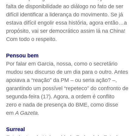
Quem Somos
Quem Somos
Quem Somos
Quem Somos
falta de disponibilidade ao diálogo no fato de ser
Expediente
Expediente
Expediente
Expediente
difícil identificar a liderança do movimento. Se já
Contato
Contato
Contato
Contato
estava difícil engolir essa história, agora então…a
Anuncie
Anuncie
Anuncie
Anuncie
propósito, vai ser democrático assim lá na China!
Com todo o respeito.
Termos de Uso
Termos de Uso
Termos de Uso
Termos de Uso
Pensou bem
Privacidade
Privacidade
Privacidade
Privacidade
Por falar em Garcia, nossa, como o secretário
mudou seu discurso de um dia para o outro. Antes
apoiava a “reação” da PM – ou seria ação? –,
garantindo um possível “repeteco” do confronto de
segunda-feira (17). Agora, a ordem é conflito
zero e nada de presença do BME, como disse
em
A Gazeta.
Surreal