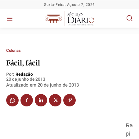
Sexta-Feira, Agosto 7, 2026
Colunas
Fácil, fácil
Por:
Redação
Política
Política
Política
Política
20 de junho de 2013
Atualizado em
20 de junho de 2013
Socioeconômicas
Socioeconômicas
Socioeconômicas
Socioeconômicas
TV Século
TV Século
TV Século
TV Século
Justiça
Justiça
Justiça
Justiça
Educação
Educação
Educação
Educação
Segurança
Segurança
Segurança
Segurança
Ra
pi
Meio Ambiente
Meio Ambiente
Meio Ambiente
Meio Ambiente