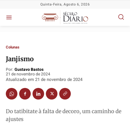
Quinta-Feira, Agosto 6, 2026
Colunas
Janjismo
Por:
Gustavo Bastos
21 de novembro de 2024
Política
Política
Política
Política
Atualizado em
21 de novembro de 2024
Socioeconômicas
Socioeconômicas
Socioeconômicas
Socioeconômicas
TV Século
TV Século
TV Século
TV Século
Justiça
Justiça
Justiça
Justiça
Do tatibitate à falta de decoro, um caminho de
Educação
Educação
Educação
Educação
ajustes
Segurança
Segurança
Segurança
Segurança