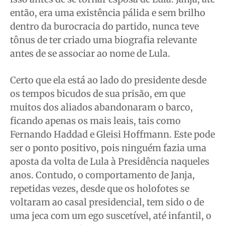
então, era uma existência pálida e sem brilho
Quem Somos
Quem Somos
Quem Somos
Quem Somos
dentro da burocracia do partido, nunca teve
Expediente
Expediente
Expediente
Expediente
tônus de ter criado uma biografia relevante
Contato
Contato
Contato
Contato
antes de se associar ao nome de Lula.
Anuncie
Anuncie
Anuncie
Anuncie
Certo que ela está ao lado do presidente desde
Termos de Uso
Termos de Uso
Termos de Uso
Termos de Uso
os tempos bicudos de sua prisão, em que
Privacidade
Privacidade
Privacidade
Privacidade
muitos dos aliados abandonaram o barco,
ficando apenas os mais leais, tais como
Fernando Haddad e Gleisi Hoffmann. Este pode
ser o ponto positivo, pois ninguém fazia uma
aposta da volta de Lula à Presidência naqueles
anos. Contudo, o comportamento de Janja,
repetidas vezes, desde que os holofotes se
voltaram ao casal presidencial, tem sido o de
uma jeca com um ego suscetível, até infantil, o