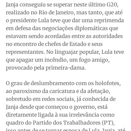
Meio Ambiente
Meio Ambiente
Meio Ambiente
Meio Ambiente
Janja conseguiu se superar neste último G20,
Saúde
Saúde
Saúde
Saúde
realizado no Rio de Janeiro, mas tanto, que até
o presidente Lula teve que dar uma reprimenda
Cidades
Cidades
Cidades
Cidades
em defesa das negociações diplomáticas que
Direitos
Direitos
Direitos
Direitos
estavam sendo acordadas entre as autoridades
Economia
Economia
Economia
Economia
no encontro de chefes de Estado e seus
Cultura
Cultura
Cultura
Cultura
representantes. No linguajar popular, Lula teve
Colunas
Colunas
Colunas
Colunas
que apagar um incêndio, um fogo amigo,
Caetano Roque
Caetano Roque
Caetano Roque
Caetano Roque
provocado pela primeira-dama.
Gustavo Bastos
Gustavo Bastos
Gustavo Bastos
Gustavo Bastos
O grau de deslumbramento com os holofotes,
Jr Mignone (in memorian)
Jr Mignone (in memorian)
Jr Mignone (in memorian)
Jr Mignone (in memorian)
ao paroxismo da caricatura e da afetação,
Wanda Sily
Wanda Sily
Wanda Sily
Wanda Sily
sobretudo em redes sociais, já conhecida de
Janja desde que começou o governo, está
Publicidade Legal
Publicidade Legal
Publicidade Legal
Publicidade Legal
diretamente ligada à sua irrelevância como
Anuncie
Anuncie
Anuncie
Anuncie
quadro do Partido dos Trabalhadores (PT),
isso antes de se tornar esposa de Lula. Janja, até