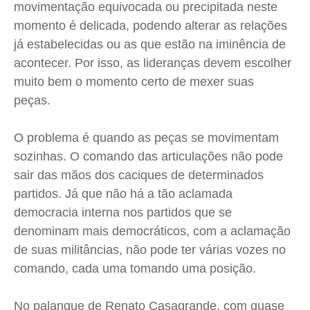
movimentação equivocada ou precipitada neste
Cidades
Cidades
Cidades
Cidades
momento é delicada, podendo alterar as relações
Direitos
Direitos
Direitos
Direitos
já estabelecidas ou as que estão na iminência de
Economia
Economia
Economia
Economia
acontecer. Por isso, as lideranças devem escolher
muito bem o momento certo de mexer suas
Cultura
Cultura
Cultura
Cultura
peças.
Colunas
Colunas
Colunas
Colunas
Caetano Roque
Caetano Roque
Caetano Roque
Caetano Roque
O problema é quando as peças se movimentam
Gustavo Bastos
Gustavo Bastos
Gustavo Bastos
Gustavo Bastos
sozinhas. O comando das articulações não pode
Jr Mignone (in memorian)
Jr Mignone (in memorian)
Jr Mignone (in memorian)
Jr Mignone (in memorian)
sair das mãos dos caciques de determinados
Wanda Sily
Wanda Sily
Wanda Sily
Wanda Sily
partidos. Já que não há a tão aclamada
democracia interna nos partidos que se
denominam mais democráticos, com a aclamação
Publicidade Legal
Publicidade Legal
Publicidade Legal
Publicidade Legal
de suas militâncias, não pode ter várias vozes no
Anuncie
Anuncie
Anuncie
Anuncie
comando, cada uma tomando uma posição.
Quem Somos
Quem Somos
Quem Somos
Quem Somos
No palanque de Renato Casagrande, com quase