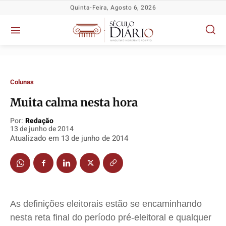
Quinta-Feira, Agosto 6, 2026
Colunas
Muita calma nesta hora
Política
Política
Política
Política
Por:
Redação
13 de junho de 2014
Socioeconômicas
Socioeconômicas
Socioeconômicas
Socioeconômicas
Atualizado em
13 de junho de 2014
TV Século
TV Século
TV Século
TV Século
Justiça
Justiça
Justiça
Justiça
Educação
Educação
Educação
Educação
Segurança
Segurança
Segurança
Segurança
As definições eleitorais estão se encaminhando
Meio Ambiente
Meio Ambiente
Meio Ambiente
Meio Ambiente
nesta reta final do período pré-eleitoral e qualquer
Saúde
Saúde
Saúde
Saúde