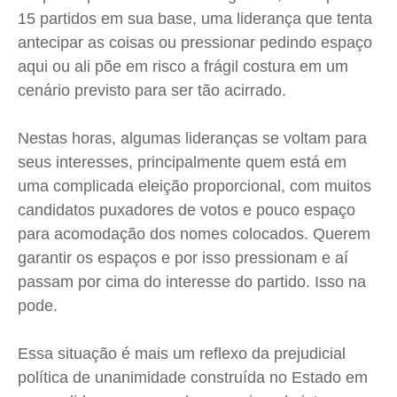
Expediente
Expediente
Expediente
Expediente
15 partidos em sua base, uma liderança que tenta
Contato
Contato
Contato
Contato
antecipar as coisas ou pressionar pedindo espaço
aqui ou ali põe em risco a frágil costura em um
Anuncie
Anuncie
Anuncie
Anuncie
cenário previsto para ser tão acirrado.
Termos de Uso
Termos de Uso
Termos de Uso
Termos de Uso
Nestas horas, algumas lideranças se voltam para
Privacidade
Privacidade
Privacidade
Privacidade
seus interesses, principalmente quem está em
uma complicada eleição proporcional, com muitos
candidatos puxadores de votos e pouco espaço
para acomodação dos nomes colocados. Querem
garantir os espaços e por isso pressionam e aí
passam por cima do interesse do partido. Isso na
pode.
Essa situação é mais um reflexo da prejudicial
política de unanimidade construída no Estado em