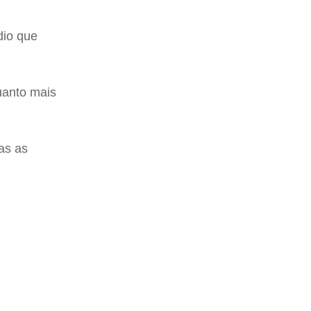
dio que
uanto mais
as as