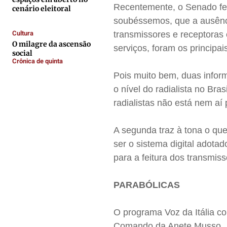
Contato
Contato
Contato
Contato
Recentemente, o Senado fez
cenário eleitoral
soubéssemos, que a ausência
Anuncie
Anuncie
Anuncie
Anuncie
Cultura
transmissores e receptoras 
O milagre da ascensão
serviços, foram os principai
social
Termos de Uso
Termos de Uso
Termos de Uso
Termos de Uso
Crônica de quinta
Privacidade
Privacidade
Privacidade
Privacidade
Pois muito bem, duas infor
o nível do radialista no Bra
radialistas não está nem aí
A segunda traz à tona o que
ser o sistema digital adotad
para a feitura dos transmis
PARABÓLICAS
O programa Voz da Itália co
Comando da Anete Musso.