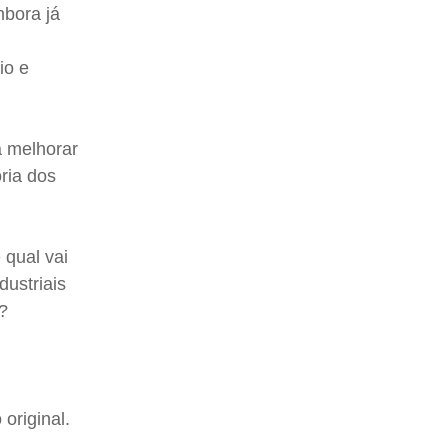
mbora já
io e
a melhorar
oria dos
 qual vai
dustriais
a?
original.