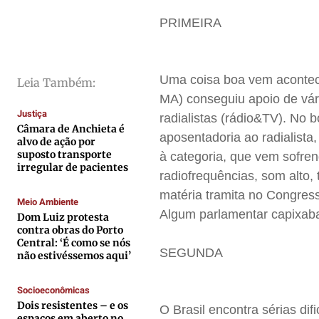
Direitos
Direitos
Direitos
Direitos
PRIMEIRA
Economia
Economia
Economia
Economia
Cultura
Cultura
Cultura
Cultura
Uma coisa boa vem acontece
Leia Também:
Colunas
Colunas
Colunas
Colunas
MA) conseguiu apoio de vár
Caetano Roque
Caetano Roque
Caetano Roque
Caetano Roque
Justiça
radialistas (rádio&TV). No 
Gustavo Bastos
Gustavo Bastos
Gustavo Bastos
Gustavo Bastos
Câmara de Anchieta é
aposentadoria ao radialista
alvo de ação por
Jr Mignone (in memorian)
Jr Mignone (in memorian)
Jr Mignone (in memorian)
Jr Mignone (in memorian)
suposto transporte
à categoria, que vem sofre
irregular de pacientes
Wanda Sily
Wanda Sily
Wanda Sily
Wanda Sily
radiofrequências, som alto
matéria tramita no Congre
Meio Ambiente
Algum parlamentar capixaba
Dom Luiz protesta
Publicidade Legal
Publicidade Legal
Publicidade Legal
Publicidade Legal
contra obras do Porto
Anuncie
Anuncie
Anuncie
Anuncie
Central: ‘É como se nós
SEGUNDA
não estivéssemos aqui’
Quem Somos
Quem Somos
Quem Somos
Quem Somos
Socioeconômicas
Dois resistentes – e os
Expediente
Expediente
Expediente
Expediente
O Brasil encontra sérias di
espaços em aberto no