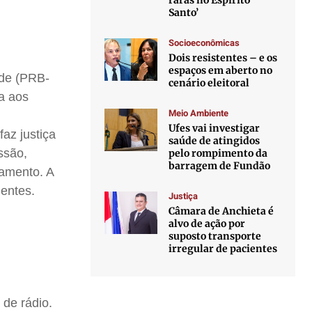
raras no Espírito
Santo’
Socioeconômicas
Dois resistentes – e os
espaços em aberto no
rde (PRB-
cenário eleitoral
a aos
Meio Ambiente
Ufes vai investigar
faz justiça
saúde de atingidos
ssão,
pelo rompimento da
barragem de Fundão
pamento. A
entes.
Justiça
Câmara de Anchieta é
alvo de ação por
suposto transporte
irregular de pacientes
 de rádio.