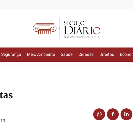
Segurança
Meio Ambiente
Saúde
Cidades
Direitos
Econo
tas
013