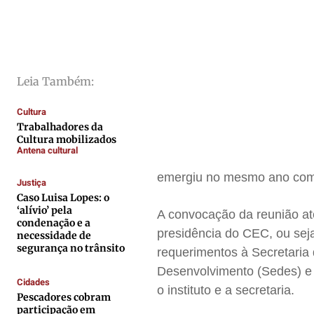
Direitos
Direitos
Direitos
Direitos
Economia
Economia
Economia
Economia
Cultura
Cultura
Cultura
Cultura
Colunas
Colunas
Colunas
Colunas
Leia Também:
Caetano Roque
Caetano Roque
Caetano Roque
Caetano Roque
Cultura
Gustavo Bastos
Gustavo Bastos
Gustavo Bastos
Gustavo Bastos
Trabalhadores da
Cultura mobilizados
Jr Mignone (in memorian)
Jr Mignone (in memorian)
Jr Mignone (in memorian)
Jr Mignone (in memorian)
Antena cultural
Wanda Sily
Wanda Sily
Wanda Sily
Wanda Sily
emergiu no mesmo ano com
Justiça
Caso Luisa Lopes: o
Publicidade Legal
Publicidade Legal
Publicidade Legal
Publicidade Legal
‘alívio’ pela
A convocação da reunião a
condenação e a
Anuncie
Anuncie
Anuncie
Anuncie
presidência do CEC, ou seja,
necessidade de
segurança no trânsito
requerimentos à Secretaria
Desenvolvimento (Sedes) e 
Quem Somos
Quem Somos
Quem Somos
Quem Somos
Cidades
o instituto e a secretaria.
Expediente
Expediente
Expediente
Expediente
Pescadores cobram
participação em
Contato
Contato
Contato
Contato