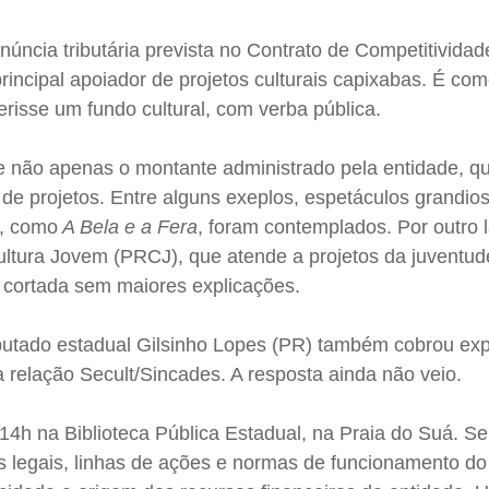
núncia tributária prevista no Contrato de Competitividad
principal apoiador de projetos culturais capixabas. É co
gerisse um fundo cultural, com verba pública.
 não apenas o montante administrado pela entidade, q
o de projetos. Entre alguns exeplos, espetáculos grandi
s, como
A Bela e a Fera
, foram contemplados. Por outro 
tura Jovem (PRCJ), que atende a projetos da juventud
oi cortada sem maiores explicações.
putado estadual Gilsinho Lopes (PR) também cobrou exp
 relação Secult/Sincades. A resposta ainda não veio.
 14h na Biblioteca Pública Estadual, na Praia do Suá. S
 legais, linhas de ações e normas de funcionamento do 