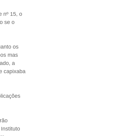
e nº 15, o
mo se o
uanto os
osos mas
lado, a
e capixaba
licações
erão
Instituto