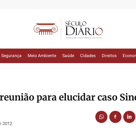
Segurança
Meio Ambiente
Saúde
Cidades
Direitos
Econo
 reunião para elucidar caso Si
e 2012