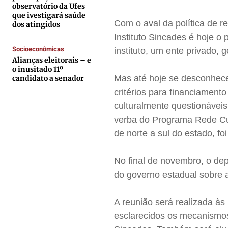
observatório da Ufes
que ivestigará saúde
Anuncie
Anuncie
Anuncie
Anuncie
Com o aval da política de re
dos atingidos
Instituto Sincades é hoje o 
Termos de Uso
Termos de Uso
Termos de Uso
Termos de Uso
Socioeconômicas
instituto, um ente privado, 
Alianças eleitorais – e
Privacidade
Privacidade
Privacidade
Privacidade
o inusitado 11º
Mas até hoje se desconhece
candidato a senador
critérios para financiament
culturalmente questionávei
verba do Programa Rede Cul
de norte a sul do estado, f
No final de novembro, o de
do governo estadual sobre a
A reunião será realizada às
esclarecidos os mecanismos