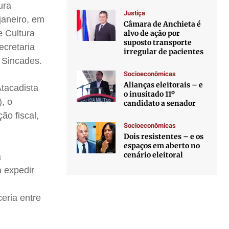
ura
Justiça
janeiro, em
Câmara de Anchieta é
e Cultura
alvo de ação por
suposto transporte
ecretaria
irregular de pacientes
o Sincades.
Socioeconômicas
Alianças eleitorais – e
tacadista
o inusitado 11º
), o
candidato a senador
ção fiscal,
Socioeconômicas
Dois resistentes – e os
espaços em aberto no
cenário eleitoral
à
a expedir
eria entre