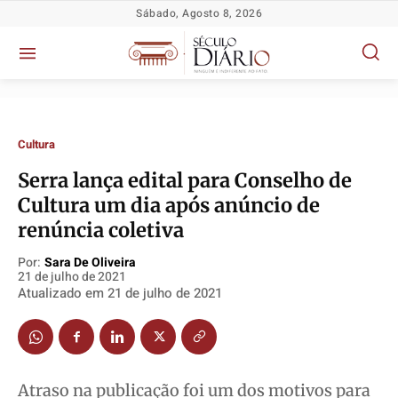
Sábado, Agosto 8, 2026
Cultura
Serra lança edital para Conselho de
Cultura um dia após anúncio de
renúncia coletiva
Política
Política
Política
Política
Por:
Sara De Oliveira
Socioeconômicas
Socioeconômicas
Socioeconômicas
Socioeconômicas
21 de julho de 2021
Atualizado em
21 de julho de 2021
TV Século
TV Século
TV Século
TV Século
Justiça
Justiça
Justiça
Justiça
Educação
Educação
Educação
Educação
Segurança
Segurança
Segurança
Segurança
Atraso na publicação foi um dos motivos para