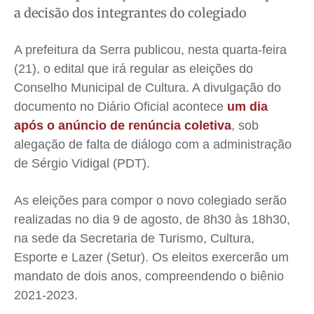
Meio Ambiente
Meio Ambiente
Meio Ambiente
Meio Ambiente
a decisão dos integrantes do colegiado
Saúde
Saúde
Saúde
Saúde
Cidades
Cidades
Cidades
Cidades
A prefeitura da Serra publicou, nesta quarta-feira
(21), o edital que irá regular as eleições do
Direitos
Direitos
Direitos
Direitos
Conselho Municipal de Cultura. A divulgação do
Economia
Economia
Economia
Economia
documento no Diário Oficial acontece
um dia
Cultura
Cultura
Cultura
Cultura
após o anúncio de renúncia coletiva
, sob
Colunas
Colunas
Colunas
Colunas
alegação de falta de diálogo com a administração
Caetano Roque
Caetano Roque
Caetano Roque
Caetano Roque
de Sérgio Vidigal (PDT).
Gustavo Bastos
Gustavo Bastos
Gustavo Bastos
Gustavo Bastos
Jr Mignone (in memorian)
Jr Mignone (in memorian)
Jr Mignone (in memorian)
Jr Mignone (in memorian)
As eleições para compor o novo colegiado serão
realizadas no dia 9 de agosto, de 8h30 às 18h30,
Wanda Sily
Wanda Sily
Wanda Sily
Wanda Sily
na sede da Secretaria de Turismo, Cultura,
Esporte e Lazer (Setur). Os eleitos exercerão um
Publicidade Legal
Publicidade Legal
Publicidade Legal
Publicidade Legal
mandato de dois anos, compreendendo o biênio
Anuncie
Anuncie
Anuncie
Anuncie
2021-2023.