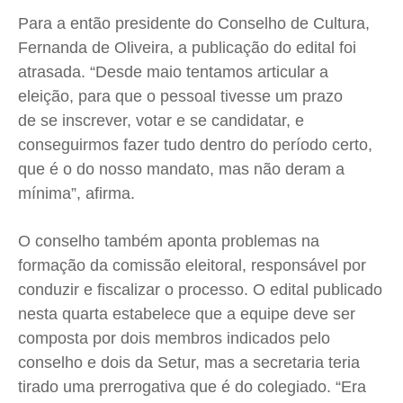
Quem Somos
Quem Somos
Quem Somos
Quem Somos
Para a então presidente do Conselho de Cultura,
Fernanda de Oliveira, a publicação do edital foi
Expediente
Expediente
Expediente
Expediente
atrasada. “Desde maio tentamos articular a
Contato
Contato
Contato
Contato
eleição, para que o pessoal tivesse um prazo
Anuncie
Anuncie
Anuncie
Anuncie
de se inscrever, votar e se candidatar, e
conseguirmos fazer tudo dentro do período certo,
Termos de Uso
Termos de Uso
Termos de Uso
Termos de Uso
que é o do nosso mandato, mas não deram a
Privacidade
Privacidade
Privacidade
Privacidade
mínima”, afirma.
O conselho também aponta problemas na
formação da comissão eleitoral, responsável por
conduzir e fiscalizar o processo. O edital publicado
nesta quarta estabelece que a equipe deve ser
composta por dois membros indicados pelo
conselho e dois da Setur, mas a secretaria teria
tirado uma prerrogativa que é do colegiado. “Era