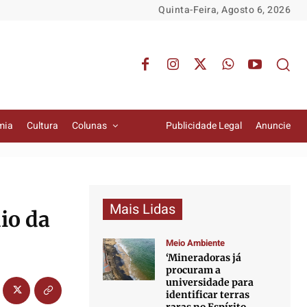
Quinta-Feira, Agosto 6, 2026
mia
Cultura
Colunas
Publicidade Legal
Anuncie
Mais Lidas
io da
Meio Ambiente
‘Mineradoras já
procuram a
universidade para
identificar terras