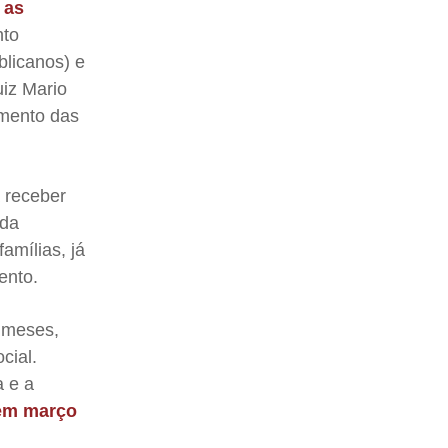
 as
to
blicanos) e
iz Mario
imento das
a receber
nda
amílias, já
ento.
 meses,
cial.
a e a
 em março