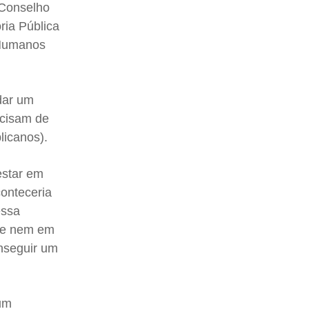
 Conselho
ria Pública
 Humanos
dar um
ecisam de
licanos).
estar em
onteceria
essa
l e nem em
nseguir um
 um