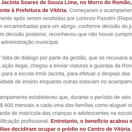
Jacinta Soares de Souza Lima, no Morro do Romão,
nte à Prefeitura de Vitória
.
Começaram o acampamen
omente após serem recebidas por Lorenzo Pazolini (Repu
m encaminhadas para um abrigo, conforme decisão do ju
em decisão posterior, reconheceu que não houve cumpr
 administração municipal.
falta de diálogo por parte da gestão, que se recusava 
 ação ilegal, chegou a enviar viaturas e guardas da Ro
para a escola Irmã Jacinta, para efetuar o despejo das f
unidade de ensino enquanto outras estavam no acampam
ampamento estabeleceu que, durante o período de seis
R$ 600 mensais a cada uma das famílias como aluguel so
ntia de matrícula das crianças e adolescentes na escol
ificação profissional.
Entretanto, o benefício acabou
ílias decidiram ocupar o prédio no Centro de Vitória
.