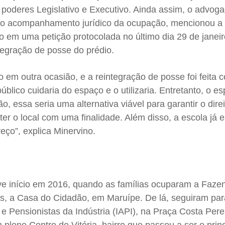
poderes Legislativo e Executivo. Ainda assim, o advog
z o acompanhamento jurídico da ocupação, mencionou a
o em uma petição protocolada no último dia 29 de janeir
ntegração de posse do prédio.
o em outra ocasião, e a reintegração de posse foi feita 
blico cuidaria do espaço e o utilizaria. Entretanto, o e
 essa seria uma alternativa viável para garantir o direi
ter o local com uma finalidade. Além disso, a escola já e
ço”, explica Minervino.
e início em 2016, quando as famílias ocuparam a Faze
is, a Casa do Cidadão, em Maruípe. De lá, seguiram par
 e Pensionistas da Indústria (IAPI), na Praça Costa Pere
eno Centro de Vitória, bairro que passou a ser o princ