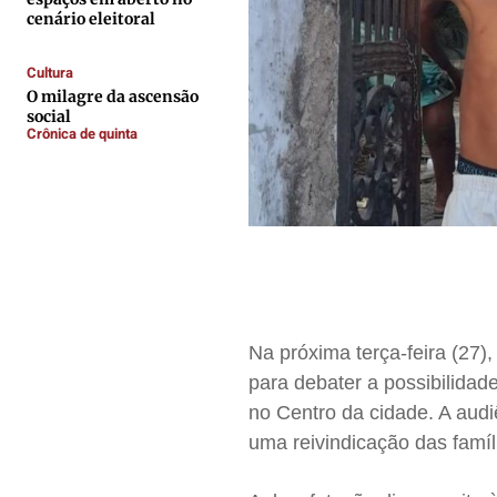
Quem Somos
Quem Somos
Quem Somos
Quem Somos
cenário eleitoral
Expediente
Expediente
Expediente
Expediente
Cultura
Contato
Contato
Contato
Contato
O milagre da ascensão
Anuncie
Anuncie
Anuncie
Anuncie
social
Crônica de quinta
Termos de Uso
Termos de Uso
Termos de Uso
Termos de Uso
Privacidade
Privacidade
Privacidade
Privacidade
Na próxima terça-feira (27)
para debater a possibilida
no Centro da cidade. A audi
uma reivindicação das famí