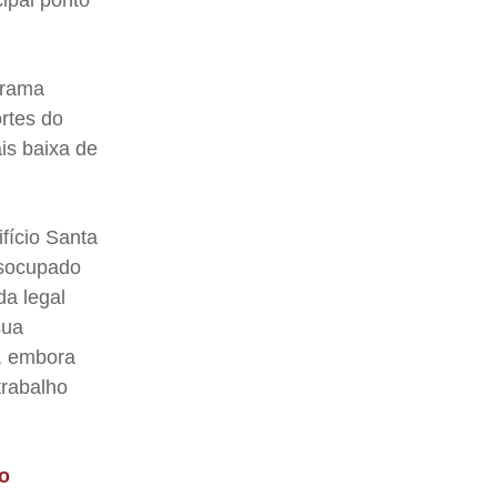
grama
rtes do
is baixa de
fício Santa
esocupado
a legal
sua
l, embora
trabalho
no