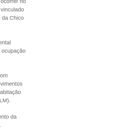
 ocorrer no
 vinculado
s da Chico
ental
a ocupação
com
ovimentos
abitação
NLM).
ento da
.