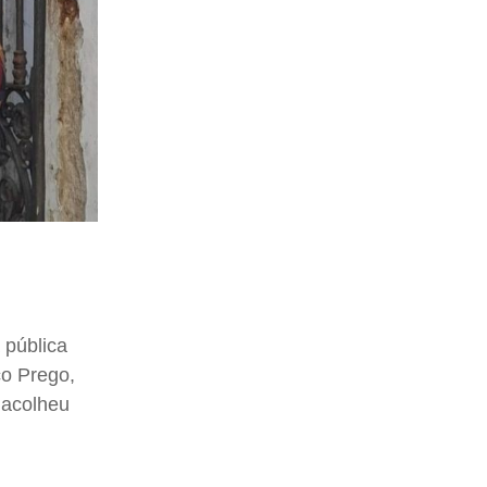
 pública
co Prego,
 acolheu