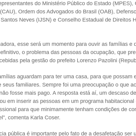
resentantes do Ministério Público do Estado (MPES),
 (CAU), Ordem dos Advogados do Brasil (OAB), Defenso
s Santos Neves (IJSN) e Conselho Estadual de Direitos
adora, esse será um momento para ouvir as famílias e 
definitivo, o problema das pessoas da ocupação, que pr
cebidas pela gestão do prefeito Lorenzo Pazolini (Repub
amílias aguardam para ter uma casa, para que possam 
e seus familiares. Sempre foi uma preocupação o que ac
 não fosse mais pago. A resposta está aí, um descaso d
pou em inserir as pessoas em um programa habitaciona
fissional para que minimamente tenham condições de co
l”, comenta Karla Coser.
ia pública é importante pelo fato de a desafetação ser