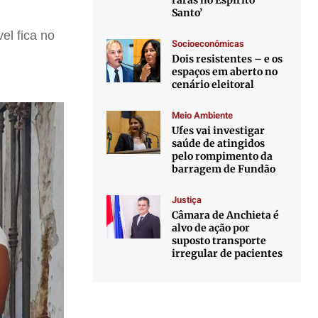
raras no Espírito
Santo’
el fica no
Socioeconômicas
Dois resistentes – e os
espaços em aberto no
cenário eleitoral
Meio Ambiente
Ufes vai investigar
saúde de atingidos
pelo rompimento da
barragem de Fundão
Justiça
Câmara de Anchieta é
alvo de ação por
suposto transporte
irregular de pacientes