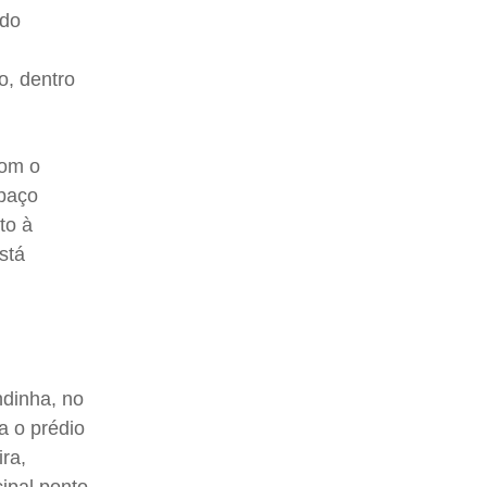
ado
o, dentro
com o
spaço
to à
stá
ndinha, no
a o prédio
ira,
ipal ponto