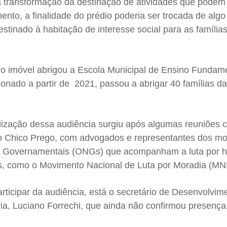
 à transformação da destinação de atividades que podem
to, a finalidade do prédio poderia ser trocada de algo
stinado à habitação de interesse social para as família
, o imóvel abrigou a Escola Municipal de Ensino Fundam
nado a partir de 2021, passou a abrigar 40 famílias d
lização dessa audiência surgiu após algumas reuniões 
o Chico Prego, com advogados e representantes dos m
o Governamentais (ONGs) que acompanham a luta por h
os, como o Movimento Nacional de Luta por Moradia (M
rticipar da audiência, está o secretário de Desenvolvim
ia, Luciano Forrechi, que ainda não confirmou presença