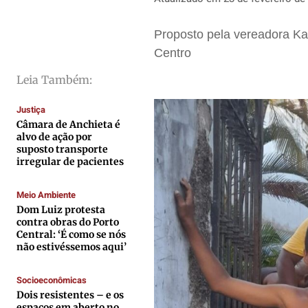
Saúde
Saúde
Saúde
Saúde
Proposto pela vereadora Kar
Cidades
Cidades
Cidades
Cidades
Centro
Direitos
Direitos
Direitos
Direitos
Leia Também:
Economia
Economia
Economia
Economia
Cultura
Cultura
Cultura
Cultura
Justiça
Colunas
Colunas
Colunas
Colunas
Câmara de Anchieta é
alvo de ação por
Caetano Roque
Caetano Roque
Caetano Roque
Caetano Roque
suposto transporte
irregular de pacientes
Gustavo Bastos
Gustavo Bastos
Gustavo Bastos
Gustavo Bastos
Jr Mignone (in memorian)
Jr Mignone (in memorian)
Jr Mignone (in memorian)
Jr Mignone (in memorian)
Meio Ambiente
Wanda Sily
Wanda Sily
Wanda Sily
Wanda Sily
Dom Luiz protesta
contra obras do Porto
Central: ‘É como se nós
não estivéssemos aqui’
Publicidade Legal
Publicidade Legal
Publicidade Legal
Publicidade Legal
Anuncie
Anuncie
Anuncie
Anuncie
Socioeconômicas
Dois resistentes – e os
espaços em aberto no