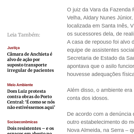
Direitos
Direitos
Direitos
Direitos
O juiz da Vara da Fazenda P
Economia
Economia
Economia
Economia
Velha, Aldary Nunes Júnior,
Cultura
Cultura
Cultura
Cultura
localizada em Santa Inês, V
Colunas
Colunas
Colunas
Colunas
os sucessores dela, de real
Leia Também:
Caetano Roque
Caetano Roque
Caetano Roque
Caetano Roque
A casa de repouso foi alvo 
Justiça
Gustavo Bastos
Gustavo Bastos
Gustavo Bastos
Gustavo Bastos
equipe de assistentes socia
Câmara de Anchieta é
Jr Mignone (in memorian)
Jr Mignone (in memorian)
Jr Mignone (in memorian)
Jr Mignone (in memorian)
Secretaria de Estado da Sa
alvo de ação por
suposto transporte
apontava que o asilo funcio
Wanda Sily
Wanda Sily
Wanda Sily
Wanda Sily
irregular de pacientes
houvesse adequações física
Meio Ambiente
Publicidade Legal
Publicidade Legal
Publicidade Legal
Publicidade Legal
Além disso, o ambiente era 
Dom Luiz protesta
Anuncie
Anuncie
Anuncie
Anuncie
contra obras do Porto
conta dos idosos.
Central: ‘É como se nós
não estivéssemos aqui’
De acordo com a denúncia do
Quem Somos
Quem Somos
Quem Somos
Quem Somos
Socioeconômicas
outro estabelecimento do 
Expediente
Expediente
Expediente
Expediente
Dois resistentes – e os
Nova Almeida, na Serra – qu
Contato
Contato
Contato
Contato
espaços em aberto no