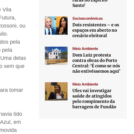
raras no Espírito
Santo’
 Vila
Futura,
Socioeconômicas
Dois resistentes – e os
Rossoni, ou
espaços em aberto no
ilo.
cenário eleitoral
ados pela
Meio Ambiente
o pela
Dom Luiz protesta
. Uma delas
contra obras do Porto
Central: ‘É como se nós
ado sem que
não estivéssemos aqui’
Meio Ambiente
para tomar
Ufes vai investigar
saúde de atingidos
pelo rompimento da
barragem de Fundão
havia tido
Azul, em
 movida